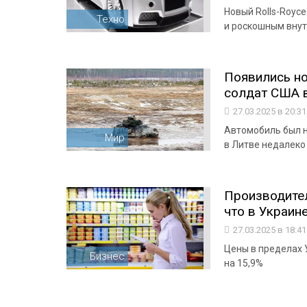
Новый Rolls-Royce
Техно
и роскошным вну
Появились но
солдат США 
27.03.2025 в 20:3
Автомобиль был н
Мир
в Литве недалеко
Производител
что в Украин
27.03.2025 в 18:4
Цены в пределах 
Бизнес
на 15,9%