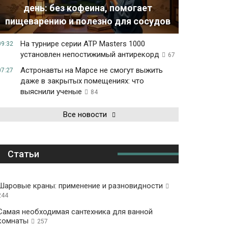
день: без кофеина, помогает
пищеварению и полезно для сосудов
На турнире серии ATP Masters 1000
09:32
установлен непостижимый антирекорд
67
Астронавты на Марсе не смогут выжить
07:27
даже в закрытых помещениях: что
выяснили ученые
84
Все новости
Статьи
Шаровые краны: применение и разновидности
244
Самая необходимая сантехника для ванной
комнаты
257