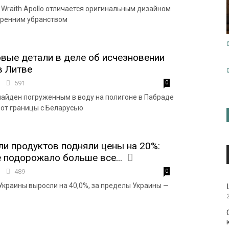
 Wraith Apollo отличается оригинальным дизайном
тренним убранством
вые детали в деле об исчезновении
в Литве
1
591
0
айден погруженным в воду на полигоне в Пабраде
 от границы с Беларусью
и продуктов подняли цены на 20%:
е подорожало больше все...
1
489
0
Украины выросли на 40,0%, за пределы Украины —