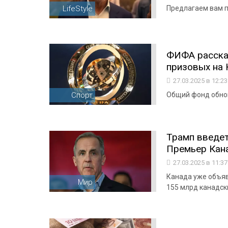
LifeStyle
Предлагаем вам п
ФИФА расска
призовых на
27.03.2025 в 12:2
Спорт
Общий фонд обнов
Трамп введет
Премьер Кан
27.03.2025 в 11:3
Канада уже объяв
Мир
155 млрд канадск