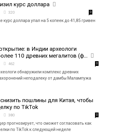
изил курс доллара
9
320
0
 курс доллара упал на 5 копеек до 41,85 гривен
ткрытие: в Индии археологи
олее 110 древних мегалитов (ф...
5
462
0
рхеологи обнаружили комплекс древних
захоронений неподалеку от дамбы Малампужа
снизить пошлины для Китая, чтобы
елку по TikTok
3
380
0
ер прогнозирует, что сможет согласовать как
елки по TikTok к следующей неделе