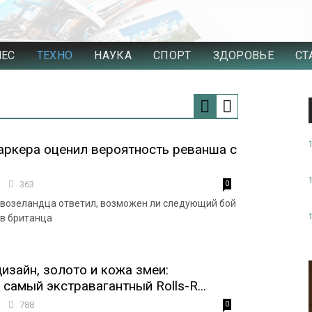
НЕС
ТЕХНО
НАУКА
СПОРТ
ЗДОРОВЬЕ
СТ
ркера оценил вероятность реванша с
0
363
0
возеландца ответил, возможен ли следующий бой
ив британца
изайн, золото и кожа змеи:
самый экстравагантный Rolls-R...
3
788
0