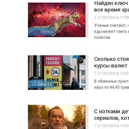
Найден ключ 
все время хра
27.03.2025 в 17:0
Ученые считают, ч
Наука
еды может таить 
полетов
Сколько стоя
курсы валют
27.03.2025 в 15:4
В обменных пункта
Бизнес
евро по 44,45 гри
С нотками де
сериалов, ко
27.03.2025 в 14:2