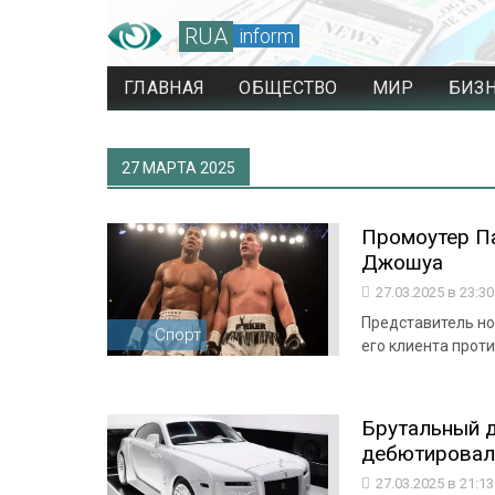
RUA
inform
ГЛАВНАЯ
ОБЩЕСТВО
МИР
БИЗ
27 МАРТА 2025
Промоутер Па
Джошуа
27.03.2025 в 23:3
Представитель но
Спорт
его клиента прот
Брутальный д
дебютировал 
27.03.2025 в 21:1