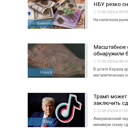
НБУ резко сн
27.03.2025 в 09:0
На наличном рынке
Бизнес
Масштабное о
обнаружили б
27.03.2025 в 08:3
В штате Керала а
Наука
мегалитических 
Трамп может 
заключить сд
27.03.2025 в 07:3
Американский лид
Мир
минимум схему сд