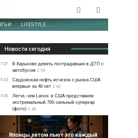
АТЬИ
LIFESTYLE
Новости сегодня
В Харькове девять пострадавших в ДТП с
17:27
автобусом
59
Саудовская нефть исчезла с рынка США:
15:22
впервые за 40 лет
52
Легче, чем Lanos: в США представили
13:25
экстремальный 700-сильный суперкар
(фото)
43
Японцы летом пьют это каждый