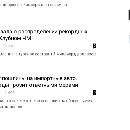
одборку легких сериалов на вечер
зала о распределении рекордных
 Клубном ЧМ
3
330
0
ленного турнира составит 1 миллиард долларов
 пошлины на импортные авто.
ады грозит ответными мерами
7
695
0
ила о пакете ответных пошлин на общую сумму
их долларов