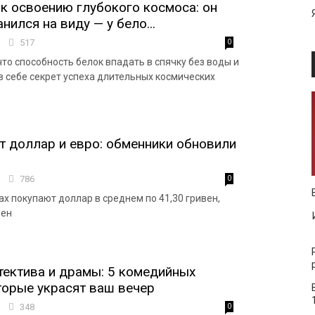
к освоению глубокого космоса: он
нился на виду — у бело...
8
517
0
то способность белок впадать в спячку без воды и
в себе секрет успеха длительных космических
т доллар и евро: обменники обновили
2
786
0
х покупают доллар в среднем по 41,30 гривен,
вен
тектива и драмы: 5 комедийных
торые украсят ваш вечер
3
348
0