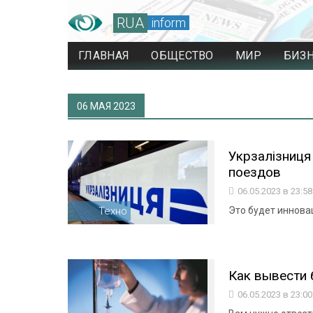
RUA
inform
ГЛАВНАЯ
ОБЩЕСТВО
МИР
БИЗ
06 МАЯ 2023
Укрзалізниця
поездов
06.05.2023 в 23:5
Техно
Это будет иннова
Как вывести 
06.05.2023 в 23:0