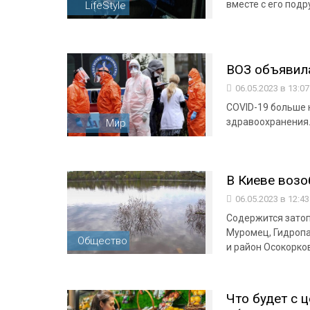
вместе с его под
LifeStyle
ВОЗ объявил
06.05.2023 в 13:0
COVID-19 больше 
здравоохранения.
Мир
В Киеве возо
06.05.2023 в 12:4
Содержится затоп
Муромец, Гидропа
Общество
и район Осокорко
Что будет с 