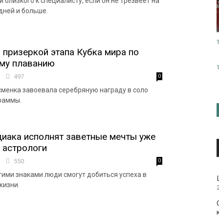
 близкого к специалисту, если он не трезвеет на
дней и больше.
 призеркой этапа Кубка мира по
ому плаванию
4
497
0
сменка завоевала серебряную награду в соло
раммы.
диака исполнят заветные мечты уже
- астрологи
9
550
0
ими знаками люди смогут добиться успеха в
жизни.