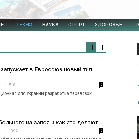
НЕС
ТЕХНО
НАУКА
СПОРТ
ЗДОРОВЬЕ
СТ
 запускает в Евросоюз новый тип
8
518
0
ционная для Украины разработка перевозок.
больного из запоя и как это делают
0
1394
0