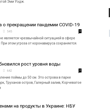
ругой Эми Уэдж.
а о прекращении пандемии COVID-19
7
545
0
не является чрезвычайной ситуацией в сфере
 При этом угроза от коронавируса сохраняется.
бновился рост уровня воды
3
642
0
ление поймы до 50 см. Это острова в парке
рк, Труханов остров, Галерный залив, Корчеватое
в
ценами на продукты в Украине: НБУ