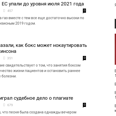
в ЕС упали до уровня июля 2021 года
5
457
0
 газ вместе с тем все еще достаточно высоки по
изисным 2019 годом.
азали, как бокс может нокаутировать
кинсона
7
351
0
ие свидетельствует о том, что занятия боксом
ачество жизни пациентов и остановить раннее
 болезни.
грал судебное дело о плагиате
8
679
0
, что песня была создана однажды вечером