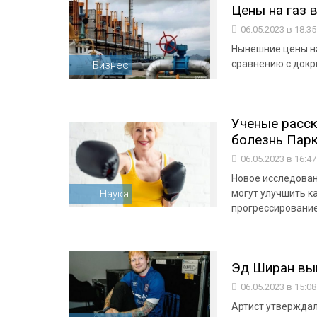
Цены на газ 
06.05.2023 в 18:3
Нынешние цены на
сравнению с докр
Бизнес
Ученые расск
болезнь Пар
06.05.2023 в 16:4
Новое исследован
Наука
могут улучшить к
прогрессирование
Эд Ширан выи
06.05.2023 в 15:0
Артист утверждал