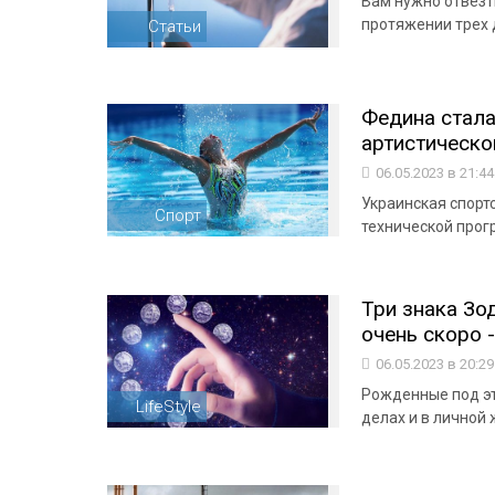
Вам нужно отвезти
протяжении трех 
Статьи
Федина стала
артистическ
06.05.2023 в 21:4
Украинская спорт
Спорт
технической прог
Три знака Зо
очень скоро 
06.05.2023 в 20:2
Рожденные под эт
LifeStyle
делах и в личной 