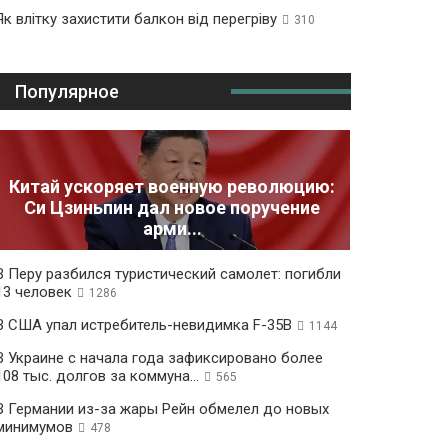
Як влітку захистити балкон від перегріву
310
Популярное
Китай ускоряет военную революцию:
Си Цзиньпин дал новое поручение
арми...
В Перу разбился туристический самолет: погибли
13 человек
1286
В США упал истребитель-невидимка F-35B
1144
В Украине с начала года зафиксировано более
108 тыс. долгов за коммуна...
565
В Германии из-за жары Рейн обмелел до новых
минимумов
478