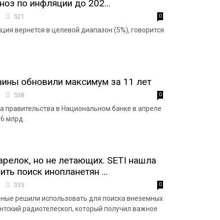
ноз по инфляции до 202...
8
521
0
ция вернется в целевой диапазон (5%), говорится
ины обновили максимум за 11 лет
8
538
0
а правительства в Национальном банке в апреле
$6 млрд.
релок, но не летающих. SETI нашла
ть поиск инопланетян ...
7
335
0
ные решили использовать для поиска внеземных
нтский радиотелескоп, который получил важное