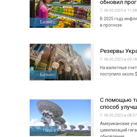
обновил прог
06.05.2023 в 11:3
В 2025 году инфля
Бизнес
в прогнозе.
Резервы Укра
06.05.2023 в 09:1
На валютные счет
поступило около 
Бизнес
С помощью та
способ улучши
06.05.2023 в 08:3
Американские уче
Наука
цивилизаций гига
обновление.