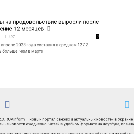
ы на продовольствие выросли после
чение 12 месяцев
5
497
0
 апреле 2023 года составил в среднем 127,2
6% больше, чем в марте
.2.3. RUAinform — новый портал свежих и актуальных новостей в Украине 
ные новости ежедневно. Читай в удобном формате на ноутбуке, планш
ние материалов разрешается при условии открытой ссылки на сайт rua