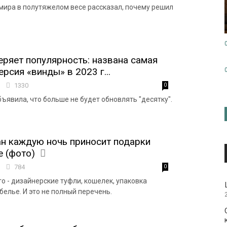
ира в полутяжелом весе рассказал, почему решил
еряет популярность: названа самая
рсия «винды» в 2023 г...
7
1330
0
бъявила, что больше не будет обновлять "десятку".
н каждую ночь приносит подарки
е (фото)
5
784
0
о - дизайнерские туфли, кошелек, упаковка
белье. И это не полный перечень.