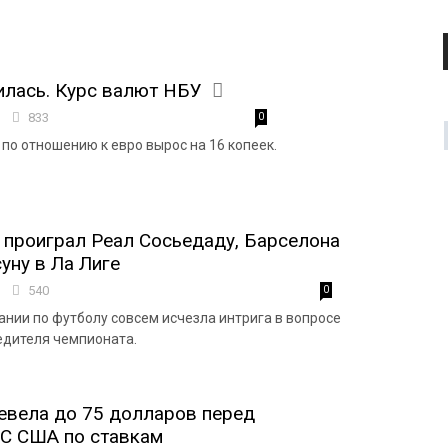
илась. Курс валют НБУ
2
833
0
 по отношению к евро вырос на 16 копеек.
проиграл Реал Сосьедаду, Барселона
уну в Ла Лиге
5
540
0
ании по футболу совсем исчезла интрига в вопросе
едителя чемпионата.
евела до 75 долларов перед
С США по ставкам