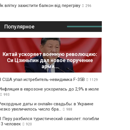
Як влітку захистити балкон від перегріву
296
Популярное
Китай ускоряет военную революцию:
Си Цзиньпин дал новое поручение
арми...
В США упал истребитель-невидимка F-35B
1129
Инфляция в еврозоне ускорилась до 2,9% в июле
993
Рекордные даты и онлайн-свадьбы: в Украине
резко увеличилось число бра...
988
В Перу разбился туристический самолет: погибли
13 человек
920