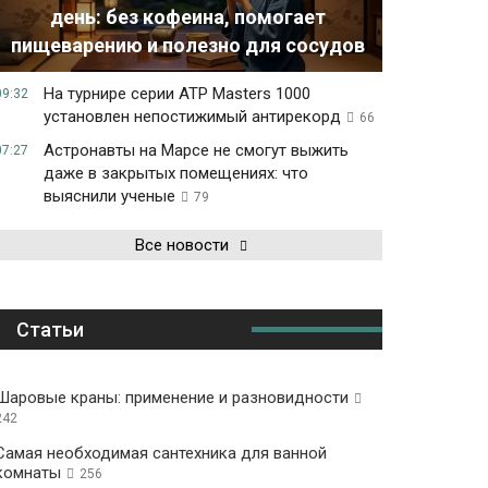
день: без кофеина, помогает
пищеварению и полезно для сосудов
На турнире серии ATP Masters 1000
09:32
установлен непостижимый антирекорд
66
Астронавты на Марсе не смогут выжить
07:27
даже в закрытых помещениях: что
выяснили ученые
79
Все новости
Статьи
Шаровые краны: применение и разновидности
242
Самая необходимая сантехника для ванной
комнаты
256