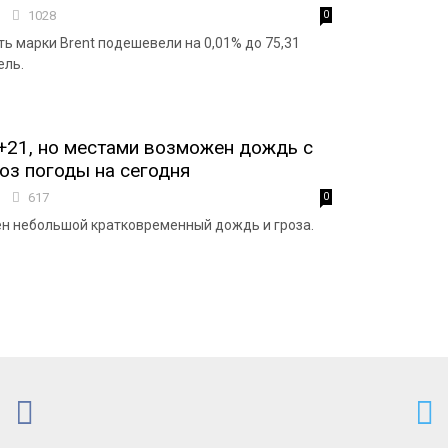
5
1028
0
ь марки Brent подешевели на 0,01% до 75,31
ель.
+21, но местами возможен дождь с
ноз погоды на сегодня
5
617
0
н небольшой кратковременный дождь и гроза.