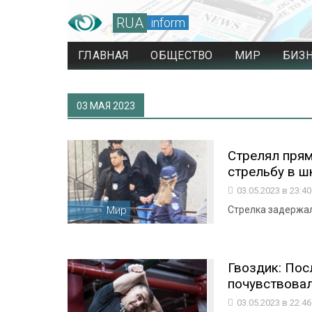
RUA
inform
ГЛАВНАЯ
ОБЩЕСТВО
МИР
БИЗ
03 МАЯ 2023
Стрелял прям
стрельбу в ш
03.05.2023 в 23:4
Мир
Стрелка задержал
Гвоздик: Пос
почувствовал
03.05.2023 в 22:4