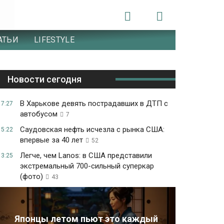
АТЬИ
LIFESTYLE
Новости сегодня
В Харькове девять пострадавших в ДТП с
17:27
автобусом
7
Саудовская нефть исчезла с рынка США:
15:22
впервые за 40 лет
52
Легче, чем Lanos: в США представили
13:25
экстремальный 700-сильный суперкар
(фото)
43
Японцы летом пьют это каждый