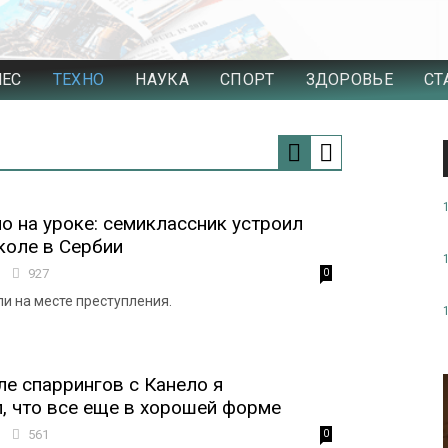
НЕС
ТЕХНО
НАУКА
СПОРТ
ЗДОРОВЬЕ
СТ
о на уроке: семиклассник устроил
коле в Сербии
0
927
0
и на месте преступления.
ле спаррингов с Канело я
, что все еще в хорошей форме
6
561
0