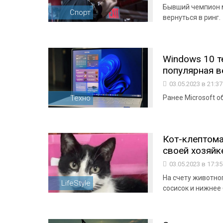
Бывший чемпион м
Спорт
вернуться в ринг.
Windows 10 т
популярная ве
03.05.2023 в 21:3
Техно
Ранее Microsoft о
Кот-клептома
своей хозяйк
03.05.2023 в 17:3
На счету животног
LifeStyle
сосисок и нижнее 