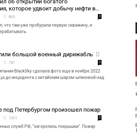
ил об открытии богатого
я, которое удвоит добычу нефти в...
4
865
0
л, что там уже пробурили первую скважину, и
ерабатывать.
етили большой военный дирижабль
8
787
0
пания BlackSky сделала фото еще в ноябре 2022
сяца до инцидента с китайским шаром-шпионкой над
е под Петербургом произошел пожар
4
1531
0
нных служб РФ, "загорелись покрышки". Пожар