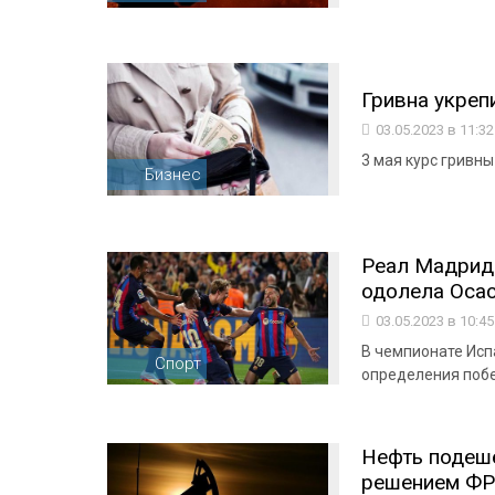
Гривна укреп
03.05.2023 в 11:3
3 мая курс гривны
Бизнес
Реал Мадрид 
одолела Осас
03.05.2023 в 10:4
В чемпионате Исп
Спорт
определения поб
Нефть подеш
решением ФР