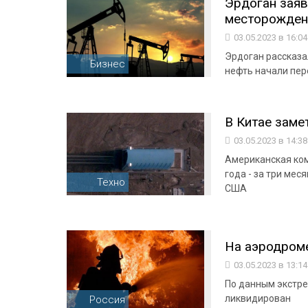
Эрдоган заяв
месторождени
03.05.2023 в 16:0
Эрдоган рассказа
Бизнес
нефть начали пер
В Китае зам
03.05.2023 в 14:3
Американская ком
года - за три ме
Техно
США
На аэродром
03.05.2023 в 13:1
По данным экстре
ликвидирован
Россия