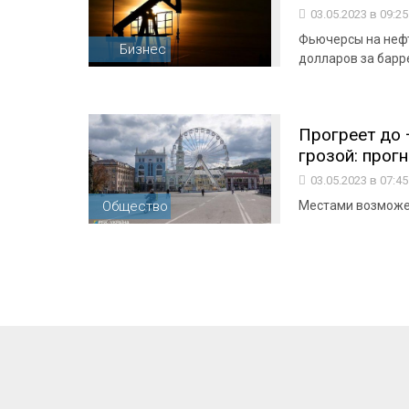
03.05.2023 в 09:2
Фьючерсы на нефт
Бизнес
долларов за барр
Прогреет до 
грозой: прог
03.05.2023 в 07:4
Общество
Местами возможе