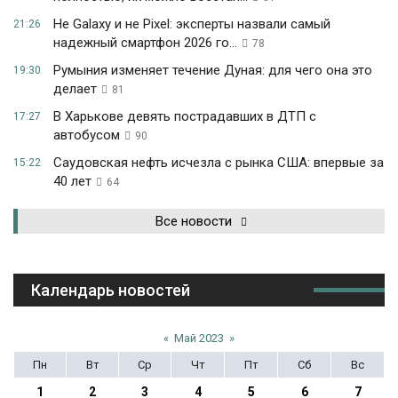
Не Galaxy и не Pixel: эксперты назвали самый
21:26
надежный смартфон 2026 го...
78
Румыния изменяет течение Дуная: для чего она это
19:30
делает
81
В Харькове девять пострадавших в ДТП с
17:27
автобусом
90
Саудовская нефть исчезла с рынка США: впервые за
15:22
40 лет
64
Все новости
Календарь новостей
«
Май 2023
»
Пн
Вт
Ср
Чт
Пт
Сб
Вс
1
2
3
4
5
6
7