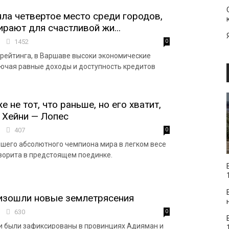
ла четвертое место среди городов,
рают для счастливой жи...
1
1452
0
рейтинга, в Варшаве высоки экономические
ючая равные доходы и доступность кредитов
 не тот, что раньше, но его хватит,
 Хейни — Лопес
3
407
0
вшего абсолютного чемпиона мира в легком весе
ворита в предстоящем поединке.
изошли новые землетрясения
3
630
0
и были зафиксированы в провинциях Адияман и