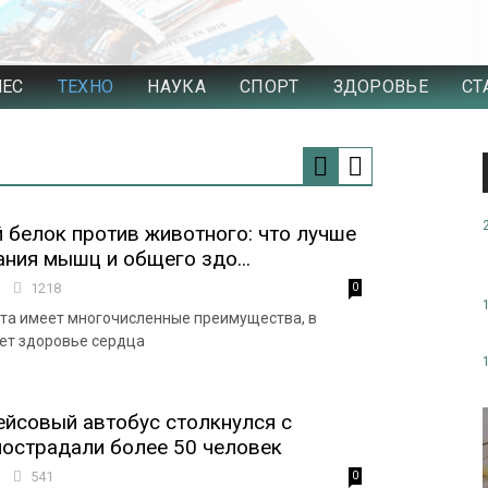
НЕС
ТЕХНО
НАУКА
СПОРТ
ЗДОРОВЬЕ
СТ
 белок против животного: что лучше
ния мышц и общего здо...
9
1218
0
та имеет многочисленные преимущества, в
ет здоровье сердца
ейсовый автобус столкнулся с
пострадали более 50 человек
3
541
0