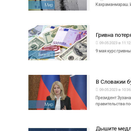
Кахраманмараш. Их
Мир
Гривна потер
09.05.2023 в 11:1
9 мая курс гривны
Бизнес
В Словакии б
09.05.2023 в 10:3
Президент Зузана
правительства по
Мир
Дышите медл