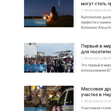
могут стать 
09.05.2023 в 09:3
Выполнение дыхат
Наука
привести к сниже
болезнью Альцге
Первый в ми
для посетите
09.05.2023 в 08:3
Это первый в мир
Техно
использования Б
Массовая дра
участке в Ни
09.05.2023 в 07:2
Участников столк
Мир