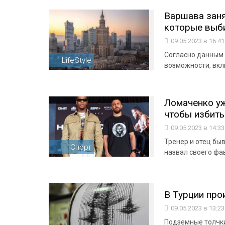
Варшава заня
которые выби
09.05.2023 в 16:4
Согласно данным 
LifeStyle
возможности, вкл
Ломаченко уже
чтобы избить
09.05.2023 в 14:3
Тренер и отец бы
Спорт
назвал своего фа
В Турции про
09.05.2023 в 13:2
Подземные толчк