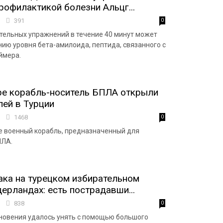
профилактикой болезни Альцг...
6
391
0
ельных упражнений в течение 40 минут может
нию уровня бета-амилоида, пептида, связанного с
ймера.
ре корабль-носитель БПЛА открыли
лей в Турции
9
1468
0
е военный корабль, предназначенный для
ПЛА.
ка на турецком избирательном
дерландах: есть пострадавши...
3
838
0
новения удалось унять с помощью большого