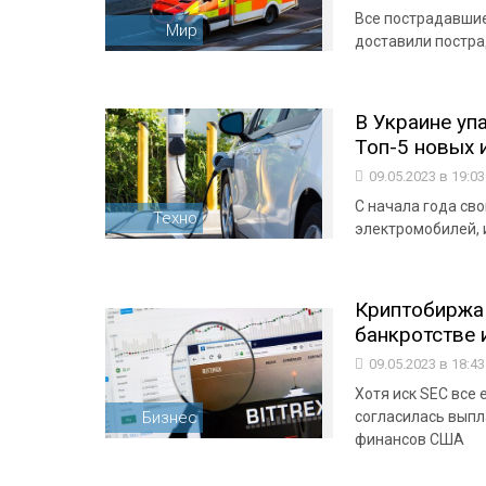
Все пострадавшие
Мир
доставили постр
В Украине уп
Топ-5 новых 
09.05.2023 в 19:0
С начала года св
Техно
электромобилей, и
Криптобиржа 
банкротстве и
09.05.2023 в 18:4
Хотя иск SEC все 
Бизнес
согласилась выпл
финансов США