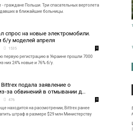
 - граждане Польши. Три спасательных вертолета
адавших в ближайшие больницы.
ал спрос на новые электромобили.
и б/у моделей апреля
3
1535
0
ою первую регистрацию в Украине прошли 7000
з них 24% новые и 76% б/у.
Bittrex подала заявление о
з-за обвинений в отмывании д...
3
476
0
еще находится на рассмотрении, Bittrex ранее
атить штраф в размере $29 млн Министерству