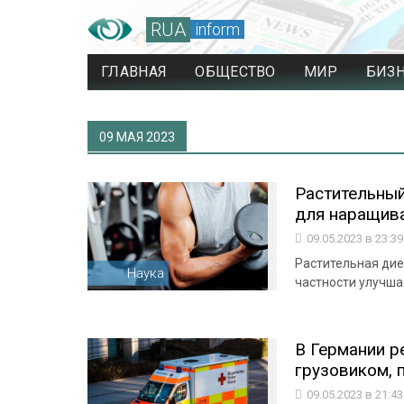
RUA
inform
ГЛАВНАЯ
ОБЩЕСТВО
МИР
БИЗ
09 МАЯ 2023
Растительный
для наращива
09.05.2023 в 23:3
Растительная дие
Наука
частности улучша
В Германии р
грузовиком, 
09.05.2023 в 21:4