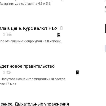
 магнитуда составила 4,6 и 3,9.
яла в цене. Курс валют НБУ
2
566
0
 по отношению к евро упал на 8 копеек.
удет новое правительство
6
724
0
 Чапутова назначит официальный состав
сле 15 мая.
еннее. Дыхательные упражнения