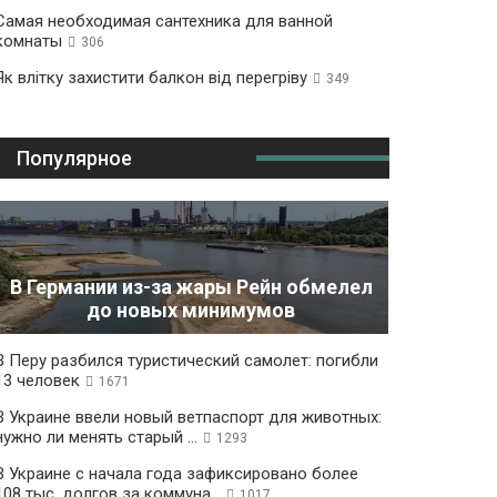
Самая необходимая сантехника для ванной
комнаты
306
Як влітку захистити балкон від перегріву
349
Популярное
В Германии из-за жары Рейн обмелел
до новых минимумов
В Перу разбился туристический самолет: погибли
13 человек
1671
В Украине ввели новый ветпаспорт для животных:
нужно ли менять старый ...
1293
В Украине с начала года зафиксировано более
108 тыс. долгов за коммуна...
1017