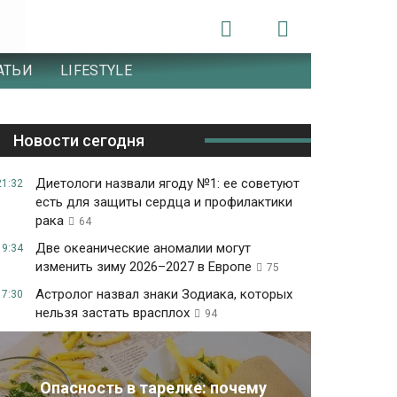
АТЬИ
LIFESTYLE
Новости сегодня
Диетологи назвали ягоду №1: ее советуют
21:32
есть для защиты сердца и профилактики
рака
64
Две океанические аномалии могут
19:34
изменить зиму 2026–2027 в Европе
75
Астролог назвал знаки Зодиака, которых
17:30
нельзя застать врасплох
94
Опасность в тарелке: почему