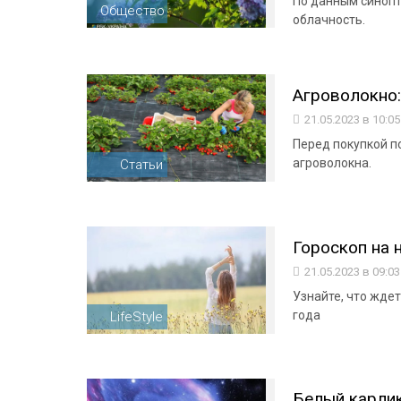
По данным синопт
Общество
облачность.
Агроволокно:
21.05.2023 в 10:0
Перед покупкой п
агроволокна.
Статьи
Гороскоп на 
21.05.2023 в 09:0
Узнайте, что ждет
года
LifeStyle
Белый карлик