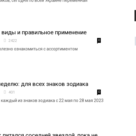
иков, сегодня по всей Украине переменная
 виды и правильное применение
5
2422
0
олезно ознакомиться с ассортиментом
неделю: для всех знаков зодиака
3
401
0
 каждый из знаков зодиака с 22 мая по 28 мая 2023
 питался соседней звездой, пока не