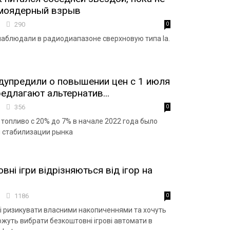
рмоядерный взрыв
5
290
0
аблюдали в радиодиапазоне сверхновую типа Ia.
дупредили о повышении цен с 1 июля
едлагают альтернатив...
3
356
0
топливо с 20% до 7% в начале 2022 года было
 стабилизации рынка
ні ігри відрізняються від ігор на
2
1186
0
ві ризикувати власними накопиченнями та хочуть
жуть вибрати безкоштовні ігрові автомати в