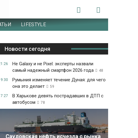
АТЬИ
LIFESTYLE
Новости сегодня
Не Galaxy и не Pixel: эксперты назвали
21:26
самый надежный смартфон 2026 года
48
Румыния изменяет течение Дуная: для чего
19:30
она это делает
59
В Харькове девять пострадавших в ДТП с
17:27
автобусом
78
Саудовская нефть исчезла с рынка