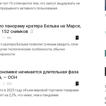
и топ-10 отличаются тем, что смогут выдержать не
епрерывного активного пользования.
о панораму кратера Бельва на Марсе,
 152 снимков
8
483
0
о кратера Бельва позволит ученым увидеть слои
ругие геологические особенности, обычно
ерхности.
ономике начинается длительная фаза
а, — ООН
6
430
0
что в 2023 году объем мировой торговли товарами
ет на 2,3%, что ниже, чем к пандемии.