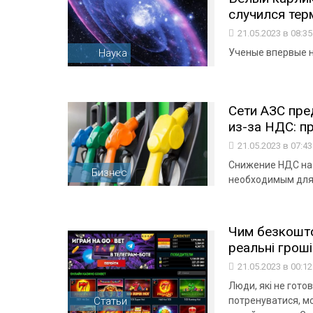
случился те
21.05.2023 в 08:3
Наука
Ученые впервые н
Сети АЗС пре
из-за НДС: пр
21.05.2023 в 07:4
Снижение НДС на 
Бизнес
необходимым для
Чим безкоштов
реальні гроші
21.05.2023 в 00:1
Люди, які не гото
Статьи
потренуватися, мо