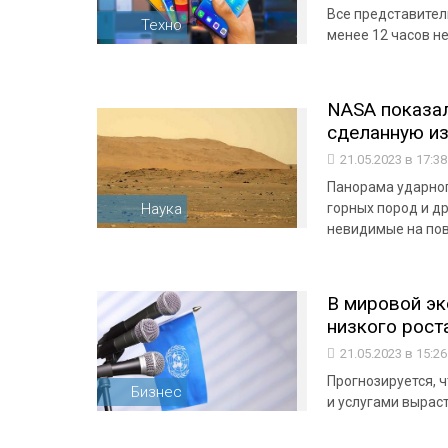
Все представител
Техно
менее 12 часов н
NASA показал
сделанную из
21.05.2023 в 17:3
Панорама ударног
Наука
горных пород и д
невидимые на пов
В мировой эк
низкого рост
21.05.2023 в 15:2
Прогнозируется, 
Бизнес
и услугами выраст