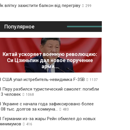
Як влітку захистити балкон від перегріву
299
Популярное
Китай ускоряет военную революцию:
Си Цзиньпин дал новое поручение
арми...
В США упал истребитель-невидимка F-35B
1137
В Перу разбился туристический самолет: погибли
13 человек
1068
В Украине с начала года зафиксировано более
108 тыс. долгов за коммуна...
483
В Германии из-за жары Рейн обмелел до новых
минимумов
416