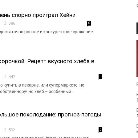
ень спорно проиграл Хейни
9
386
0
достаточно ровное и конкурентное сражение.
корочкой. Рецепт вкусного хлеба в
2
447
0
 купить в пекарне, или супермаркете, но
обственноручно хлеб – особенный.
льшое похолодание: прогноз погоды
8
592
0