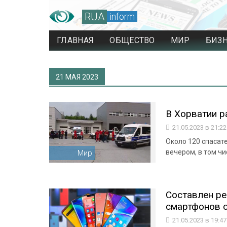
RUA
inform
ГЛАВНАЯ
ОБЩЕСТВО
МИР
БИЗ
21 МАЯ 2023
В Хорватии р
21.05.2023 в 21:2
Около 120 спасат
вечером, в том ч
Мир
Составлен р
смартфонов о
21.05.2023 в 19:4