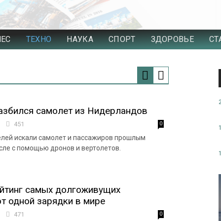
НЕС
ТЕХНО
НАУКА
СПОРТ
ЗДОРОВЬЕ
СТ
азбился самолет из Нидерландов
2
451
0
елей искали самолет и пассажиров прошлым
исле с помощью дронов и вертолетов.
ейтинг самых долгоживущих
т одной зарядки в мире
7
471
0