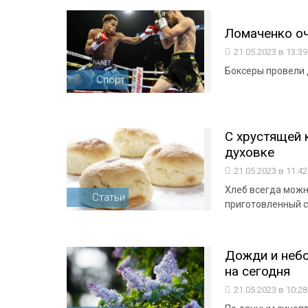
Ломаченко оч
21.05.2023 в 13:3
Боксеры провели 
Спорт
С хрустящей 
духовке
21.05.2023 в 11:4
Хлеб всегда можно
Статьи
приготовленный с
Дожди и небо
на сегодня
21.05.2023 в 10:2