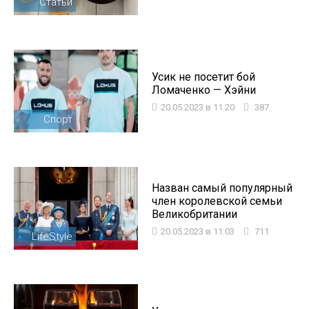
Статьи
Усик не посетит бой
Ломаченко — Хэйни
20.05.2023 в 11:20
387
Спорт
Назван самый популярный
член королевской семьи
Великобритании
20.05.2023 в 11:03
711
LifeStyle