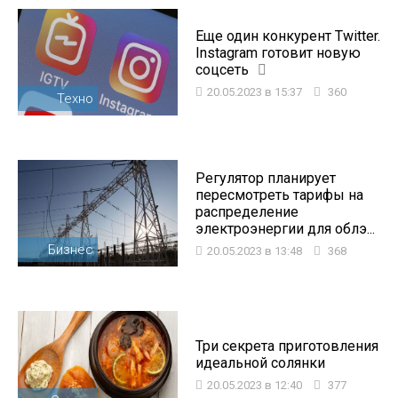
Еще один конкурент Twitter.
Instagram готовит новую
соцсеть
20.05.2023 в 15:37
360
Техно
Регулятор планирует
пересмотреть тарифы на
распределение
электроэнергии для облэ...
Бизнес
20.05.2023 в 13:48
368
Три секрета приготовления
идеальной солянки
20.05.2023 в 12:40
377