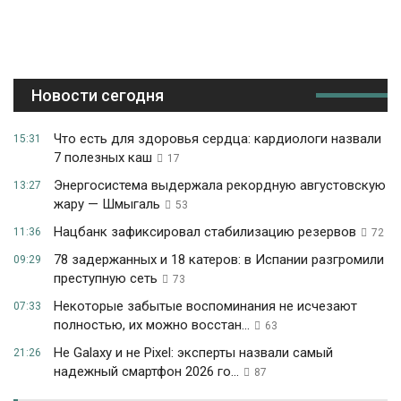
Новости сегодня
Что есть для здоровья сердца: кардиологи назвали
15:31
7 полезных каш
17
Энергосистема выдержала рекордную августовскую
13:27
жару — Шмыгаль
53
Нацбанк зафиксировал стабилизацию резервов
11:36
72
78 задержанных и 18 катеров: в Испании разгромили
09:29
преступную сеть
73
Некоторые забытые воспоминания не исчезают
07:33
полностью, их можно восстан...
63
Не Galaxy и не Pixel: эксперты назвали самый
21:26
надежный смартфон 2026 го...
87