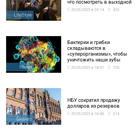
что посмотреть в выходной
20.05.2023 в 20:14
423
LifeStyle
Бактерии и грибки
складываются в
«суперорганизмы», чтобы
уничтожить наши зубы
Наука
20.05.2023 в 18:31
726
НБУ сократил продажу
долларов из резервов
20.05.2023 в 16:06
374
Бизнес