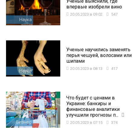
Ученые выяснили, где
впервые изобрели вино
20.05.2023 в 09:02
547
Наука
Ученые научились заменять
перья чешуей, волосами или
шипами
20.05.2023 в 08:13
417
Наука
Что будет с ценами в
Украине: банкиры и
финансовые аналитики
улучшили прогнозы п...
Бизнес
20.05.2023 в 07:15
374