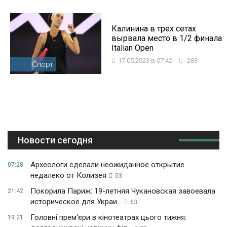
Калинина в трех сетах
вырвала место в 1/2 финала
Italian Open
17.05.2023 в 07:42
283
Спорт
Новости сегодня
Археологи сделали неожиданное открытие
07:28
недалеко от Колизея
53
Покорила Париж: 19-летняя Чукановская завоевала
21:42
историческое для Украи...
63
Головні прем'єри в кінотеатрах цього тижня:
19:21