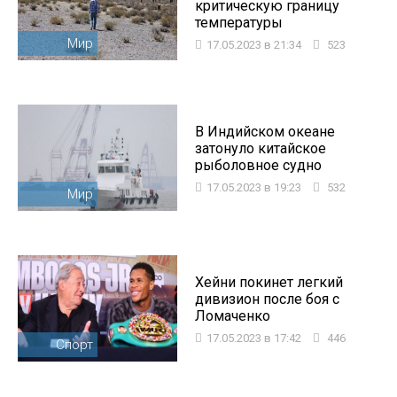
критическую границу
температуры
Мир
17.05.2023 в 21:34
523
В Индийском океане
затонуло китайское
рыболовное судно
17.05.2023 в 19:23
532
Мир
Хейни покинет легкий
дивизион после боя с
Ломаченко
17.05.2023 в 17:42
446
Спорт