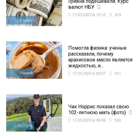
Гривна подешевела. Курс
валют НБУ
17.05.2023 в 10:13
413
Бизнес
Помогла физика: ученые
рассказали, почему
арахисовое масло является
жидкостью, и...
Наука
17.05.2023 в 09:07
331
Чак Норрис показал свою
102-летнюю мать (фото)
17.05.2023 в 08:38
526
LifeStyle