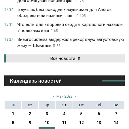
довгоочікувані новинки філ...
75
5 лучших беспроводных наушников для Android:
17:34
обозреватели назвали глав...
105
Что есть для здоровья сердца: кардиологи назвали
15:31
7 полезных каш
65
Энергосистема выдержала рекордную августовскую
13:27
жару — Шмыгаль
85
Все новости
Календарь новостей
«
Май 2023
»
Пн
Вт
Ср
Чт
Пт
Сб
Вс
1
2
3
4
5
6
7
8
9
10
11
12
13
14