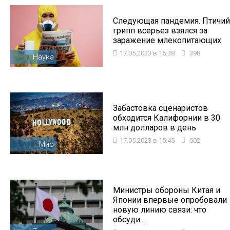
Следующая пандемия. Птичий
грипп всерьез взялся за
заражение млекопитающих
17.05.2023 в 16:38
398
Наука
Забастовка сценаристов
обходится Калифорнии в 30
млн долларов в день
17.05.2023 в 15:45
502
Мир
Министры обороны Китая и
Японии впервые опробовали
новую линию связи: что
обсуди...