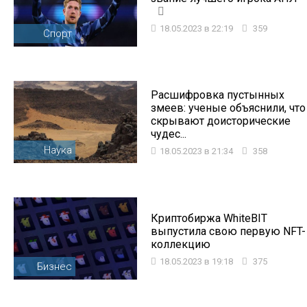
18.05.2023 в 22:19
359
Спорт
Расшифровка пустынных
змеев: ученые объяснили, что
скрывают доисторические
чудес...
Наука
18.05.2023 в 21:34
358
Криптобиржа WhiteBIT
выпустила свою первую NFT-
коллекцию
18.05.2023 в 19:18
375
Бизнес