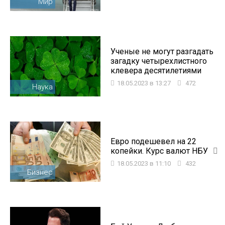
Мир
Ученые не могут разгадать
загадку четырехлистного
клевера десятилетиями
18.05.2023 в 13:27
472
Наука
Евро подешевел на 22
копейки. Курс валют НБУ
18.05.2023 в 11:10
432
Бизнес