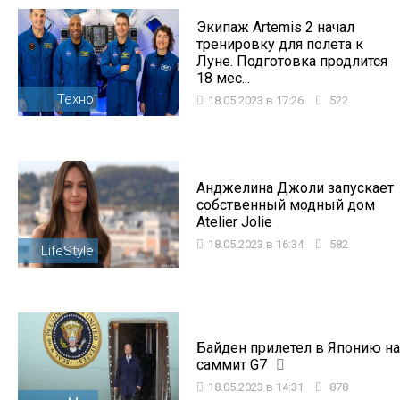
Экипаж Artemis 2 начал
тренировку для полета к
Луне. Подготовка продлится
18 мес...
Техно
18.05.2023 в 17:26
522
Анджелина Джоли запускает
собственный модный дом
Atelier Jolie
18.05.2023 в 16:34
582
LifeStyle
Байден прилетел в Японию на
саммит G7
18.05.2023 в 14:31
878