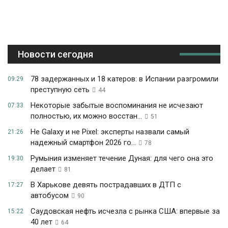
Новости сегодня
78 задержанных и 18 катеров: в Испании разгромили
09:29
преступную сеть
44
Некоторые забытые воспоминания не исчезают
07:33
полностью, их можно восстан...
51
Не Galaxy и не Pixel: эксперты назвали самый
21:26
надежный смартфон 2026 го...
78
Румыния изменяет течение Дуная: для чего она это
19:30
делает
81
В Харькове девять пострадавших в ДТП с
17:27
автобусом
90
Саудовская нефть исчезла с рынка США: впервые за
15:22
40 лет
64