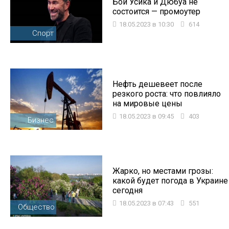
Бой Усика и Дюбуа не
состоится — промоутер
18.05.2023 в 10:30
614
Спорт
Нефть дешевеет после
резкого роста: что повлияло
на мировые цены
18.05.2023 в 09:45
403
Бизнес
Жарко, но местами грозы:
какой будет погода в Украине
сегодня
18.05.2023 в 07:43
551
Общество