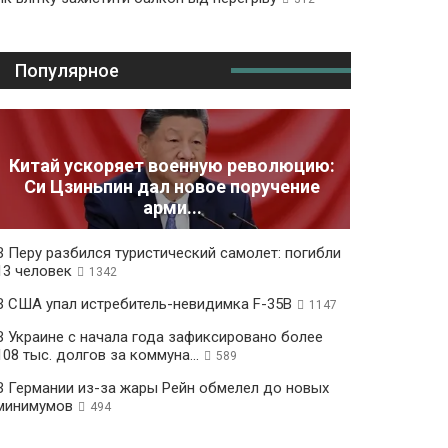
Популярное
Китай ускоряет военную революцию:
Си Цзиньпин дал новое поручение
арми...
В Перу разбился туристический самолет: погибли
13 человек
1342
В США упал истребитель-невидимка F-35B
1147
В Украине с начала года зафиксировано более
108 тыс. долгов за коммуна...
589
В Германии из-за жары Рейн обмелел до новых
минимумов
494