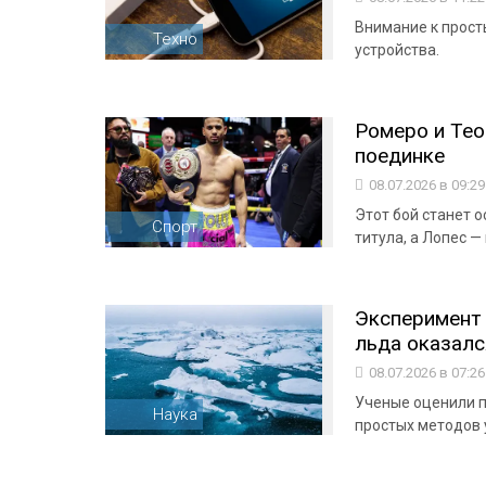
Внимание к прос
Техно
устройства.
Ромеро и Те
поединке
08.07.2026 в 09:2
Этот бой станет 
Спорт
титула, а Лопес —
Эксперимент 
льда оказался
08.07.2026 в 07:2
Ученые оценили п
Наука
простых методов 