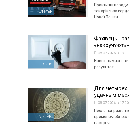
Практичні поради 
Статьи
товарів з-за корд
Нової Пошти.
Фахівець назв
«накручують» 
08.07.2026 в 19:3
Навіть тимчасове
Техно
результат.
Для четырех 
удачным мес
08.07.2026 в 17:3
После напряженно
LifeStyle
временем обновле
настроя.