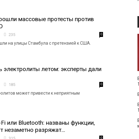
прошли массовые протесты против
О
0
235
0
ли на улицы Стамбула с претензией к США.
ь электролиты летом: эксперты дали
2
185
0
олитов может привести к неприятным
Fi или Bluetooth: названы функции,
т незаметно разряжат...
2
315
0