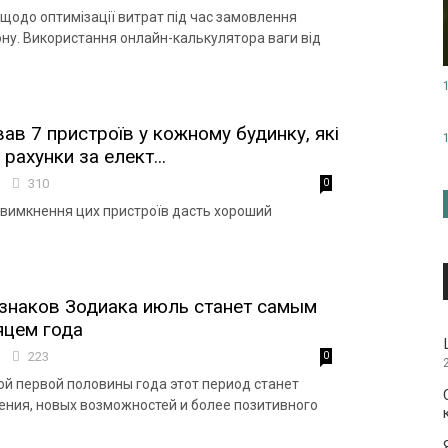
щодо оптимізації витрат під час замовлення
ону. Використання онлайн-калькулятора ваги від
ав 7 пристроїв у кожному будинку, які
рахунки за елект...
3
310
0
 вимкнення цих пристроїв дасть хороший
знаков Зодиака июль станет самым
яцем года
0
223
0
й первой половины года этот период станет
ния, новых возможностей и более позитивного