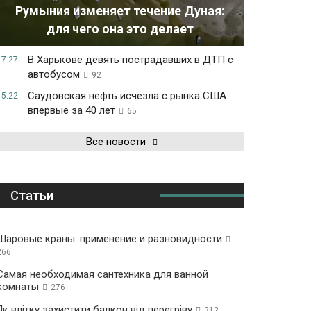
Румыния изменяет течение Дуная:
для чего она это делает
В Харькове девять пострадавших в ДТП с
17:27
автобусом
92
Саудовская нефть исчезла с рынка США:
15:22
впервые за 40 лет
65
Все новости
Статьи
Шаровые краны: применение и разновидности
266
Самая необходимая сантехника для ванной
комнаты
276
Як влітку захистити балкон від перегріву
312