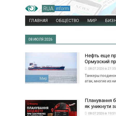
RUA
inform
ГЛАВНАЯ
ОБЩЕСТВО
МИР
БИЗ
08 ИЮЛЯ 2026
Нефть еще пр
Ормузский пр
08.07.2026 в 21:3
Танкеры поодинок
Мир
атак, многие из 
Планування б
як уникнути з
08.07.2026 в 19:5