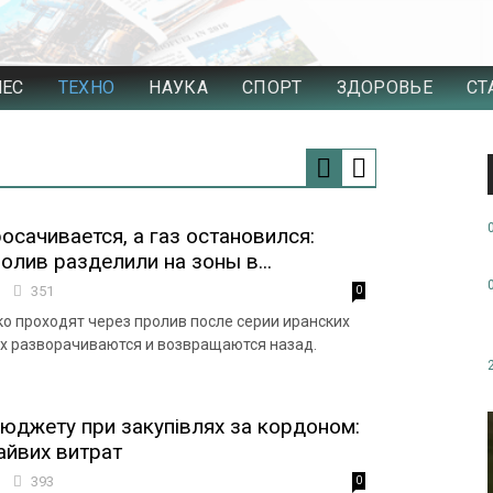
НЕС
ТЕХНО
НАУКА
СПОРТ
ЗДОРОВЬЕ
СТ
осачивается, а газ остановился:
олив разделили на зоны в...
5
351
0
о проходят через пролив после серии иранских
них разворачиваются и возвращаются назад.
юджету при закупівлях за кордоном:
айвих витрат
1
393
0