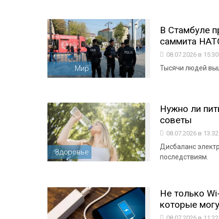
В Стамбуле 
саммита НАТ
08.07.2026 в 15:3
Мир
Тысячи людей выш
Нужно ли пит
советы
08.07.2026 в 13:3
Дисбаланс электр
Здоровье
последствиям.
Не только Wi-
которые могу
08.07.2026 в 11:2