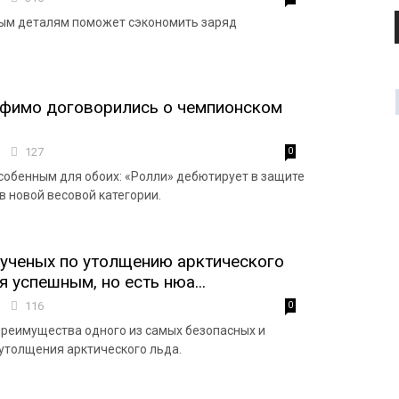
тым деталям поможет сэкономить заряд
офимо договорились о чемпионском
9
127
0
особенным для обоих: «Ролли» дебютирует в защите
 в новой весовой категории.
ученых по утолщению арктического
 успешным, но есть нюа...
6
116
0
реимущества одного из самых безопасных и
утолщения арктического льда.