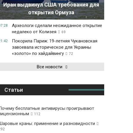
Иран выдвинул США требования для
открытия Ормуза
Археологи сделали неожиданное открытие
07:28
недалеко от Колизея
69
Покорила Париж: 19-летняя Чукановская
21:42
завоевала историческое для Украины
«золото» по хайдайвингу
72
Все новости
Статьи
Почему бесплатные антивирусы проигрывают
лицензионным
112
Шаровые краны: применение и разновидности
292