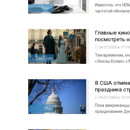
Известно, что HDM
Техно
частотой обновле
Главные кино
посмотреть 
04.07.2026 в 17:1
Тем временем, онл
LifeStyle
«Энолы Холмс» с 
В США отмени
праздника ст
04.07.2026 в 15:3
Пока американцы 
Мир
празднование Дня