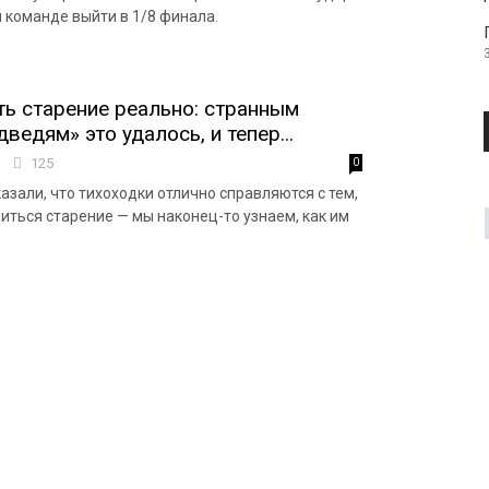
 команде выйти в 1/8 финала.
ь старение реально: странным
едям» это удалось, и тепер...
7
125
0
азали, что тихоходки отлично справляются с тем,
иться старение — мы наконец-то узнаем, как им