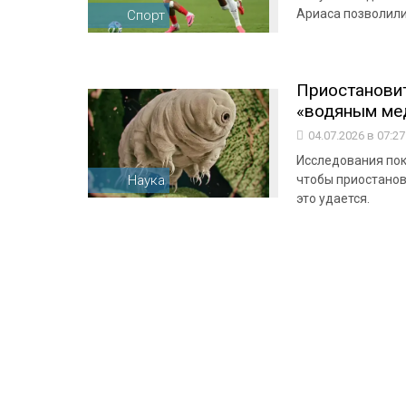
Ариаса позволили
Спорт
Приостановит
«водяным медв
04.07.2026 в 07:2
Исследования пок
Наука
чтобы приостанов
это удается.