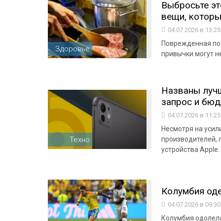
Выбросьте эт
вещи, котор
04.07.2026 в 13:2
Поврежденная пос
Здоровье
привычки могут н
Названы лучш
запрос и бю
04.07.2026 в 11:2
Несмотря на усил
Техно
производителей,
устройства Apple.
Колумбия оде
04.07.2026 в 09:3
Колумбия одолела