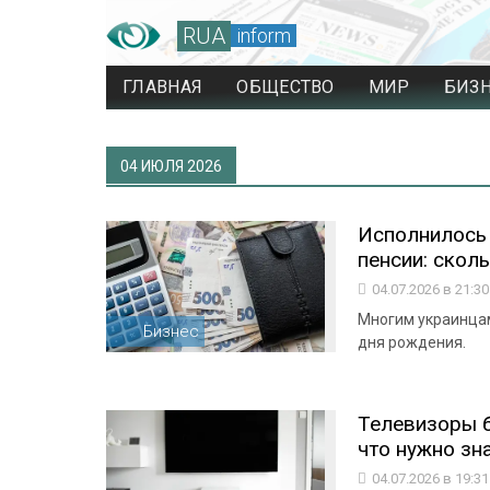
RUA
inform
ГЛАВНАЯ
ОБЩЕСТВО
МИР
БИЗ
04 ИЮЛЯ 2026
Исполнилось 
пенсии: скол
04.07.2026 в 21:3
Многим украинцам
Бизнес
дня рождения.
Телевизоры б
что нужно зн
04.07.2026 в 19:3