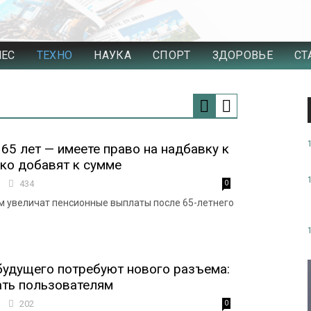
НЕС
ТЕХНО
НАУКА
СПОРТ
ЗДОРОВЬЕ
СТ
65 лет — имеете право на надбавку к
ько добавят к сумме
0
434
0
 увеличат пенсионные выплаты после 65-летнего
удущего потребуют нового разъема:
ать пользователям
1
202
0