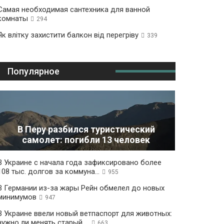
Самая необходимая сантехника для ванной
комнаты
294
Як влітку захистити балкон від перегріву
339
Популярное
В Перу разбился туристический
самолет: погибли 13 человек
В Украине с начала года зафиксировано более
108 тыс. долгов за коммуна...
955
В Германии из-за жары Рейн обмелел до новых
минимумов
947
В Украине ввели новый ветпаспорт для животных:
нужно ли менять старый ...
663