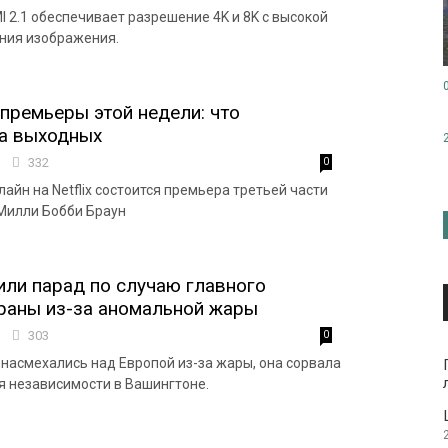
I 2.1 обеспечивает разрешение 4K и 8K с высокой
ния изображения.
премьеры этой недели: что
на выходных
9
332
0
айн на Netflix состоится премьера третьей части
Милли Бобби Браун
ли парад по случаю главного
раны из-за аномальной жары
3
303
0
насмехались над Европой из-за жары, она сорвала
 независимости в Вашингтоне.