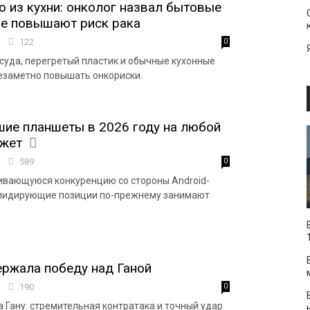
о из кухни: онколог назвал бытовые
ые повышают риск рака
5
122
0
уда, перегретый пластик и обычные кухонные
езаметно повышать онкориски.
ие планшеты в 2026 году на любой
джет
5
589
0
ивающуюся конкуренцию со стороны Android-
 лидирующие позиции по-прежнему занимают
ржала победу над Ганой
0
190
0
 Гану: стремительная контратака и точный удар