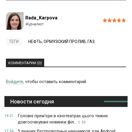
Rada_Karpova
ТЕГИ:
НЕФТЬ
,
ОРМУЗСКИЙ ПРОЛИВ
,
ГАЗ
КОММЕНТАРИИ (0)
Войдите
, чтобы оставить комментарий.
Новости сегодня
Головні прем'єри в кінотеатрах цього тижня:
19:21
довгоочікувані новинки філ...
50
5 лучших беспроводных наушников для Android:
17:34