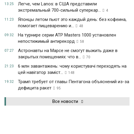
Легче, чем Lanos: в США представили
13:25
экстремальный 700-сильный суперкар...
4
Японцы летом пьют это каждый день: без кофеина,
11:23
помогает пищеварению и...
48
На турнире серии ATP Masters 1000 установлен
09:32
непостижимый антирекорд
58
Астронавты на Марсе не смогут выжить даже в
07:27
закрытых помещениях: что в...
70
6 млн завантажень: чому користувачі переходять на
21:23
цей навігатор заміст...
148
Трамп требует от главы Пентагона объяснений из-за
19:32
дефицита ракет
95
Все новости