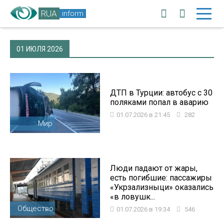
RUA
inform
01 ИЮЛЯ 2026
ДТП в Турции: автобус с 30
поляками попал в аварию
01.07.2026 в 21:45
282
Мир
Люди падают от жары,
есть погибшие: пассажиры
«Укрзализныци» оказались
«в ловушк...
Общество
01.07.2026 в 19:34
546