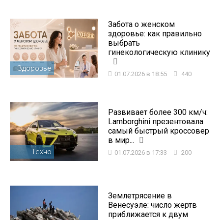
Забота о женском
здоровье: как правильно
выбрать
гинекологическую клинику
Здоровье
01.07.2026 в 18:55
440
Развивает более 300 км/ч:
Lamborghini презентовала
самый быстрый кроссовер
в мир...
Техно
01.07.2026 в 17:33
200
Землетрясение в
Венесуэле: число жертв
приближается к двум