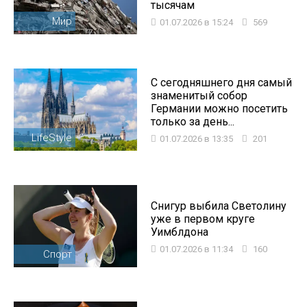
тысячам
Мир
01.07.2026 в 15:24
569
С сегодняшнего дня самый
знаменитый собор
Германии можно посетить
только за день...
LifeStyle
01.07.2026 в 13:35
201
Снигур выбила Светолину
уже в первом круге
Уимблдона
01.07.2026 в 11:34
160
Спорт