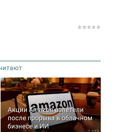
 читают
Акции Amazon взлетели
после прорыва в облачном
бизнесе и ИИ
127