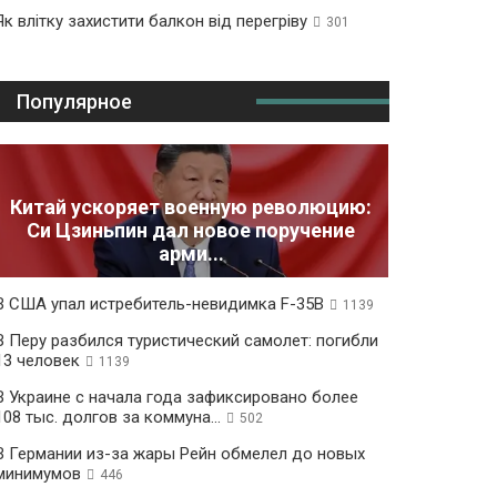
Як влітку захистити балкон від перегріву
301
Популярное
Китай ускоряет военную революцию:
Си Цзиньпин дал новое поручение
арми...
В США упал истребитель-невидимка F-35B
1139
В Перу разбился туристический самолет: погибли
13 человек
1139
В Украине с начала года зафиксировано более
108 тыс. долгов за коммуна...
502
В Германии из-за жары Рейн обмелел до новых
минимумов
446