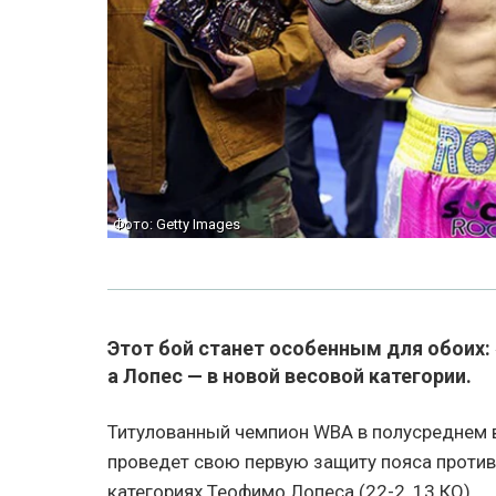
Фото: Getty Images
Этот бой станет особенным для обоих:
а Лопес — в новой весовой категории.
Титулованный чемпион WBA в полусреднем в
проведет свою первую защиту пояса против
категориях Теофимо Лопеса (22-2, 13 КО).