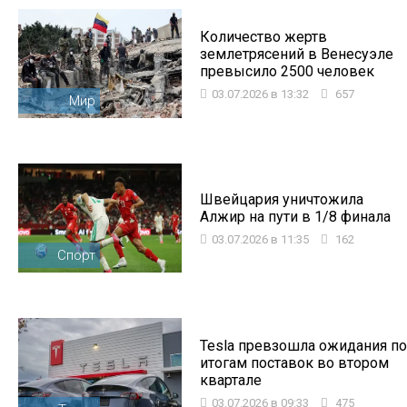
Количество жертв
землетрясений в Венесуэле
превысило 2500 человек
03.07.2026 в 13:32
657
Мир
Швейцария уничтожила
Алжир на пути в 1/8 финала
03.07.2026 в 11:35
162
Спорт
Tesla превзошла ожидания по
итогам поставок во втором
квартале
03.07.2026 в 09:33
475