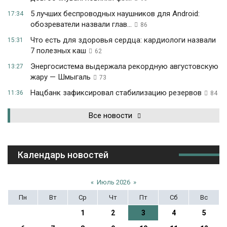
5 лучших беспроводных наушников для Android:
17:34
обозреватели назвали глав...
86
Что есть для здоровья сердца: кардиологи назвали
15:31
7 полезных каш
62
Энергосистема выдержала рекордную августовскую
13:27
жару — Шмыгаль
73
Нацбанк зафиксировал стабилизацию резервов
11:36
84
Все новости
Календарь новостей
«
Июль 2026
»
Пн
Вт
Ср
Чт
Пт
Сб
Вс
1
2
3
4
5