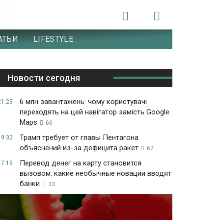
АТЬИ
LIFESTYLE
Новости сегодня
6 млн завантажень: чому користувачі
21:23
переходять на цей навігатор замість Google
Maps
66
Трамп требует от главы Пентагона
19:32
объяснений из-за дефицита ракет
62
Перевод денег на карту становится
17:19
вызовом: какие необычные новации вводят
банки
33