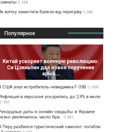
комнаты
234
Як влітку захистити балкон від перегріву
266
Популярное
Китай ускоряет военную революцию:
Си Цзиньпин дал новое поручение
арми...
В США упал истребитель-невидимка F-35B
1097
Инфляция в еврозоне ускорилась до 2,9% в июле
957
Рекордные даты и онлайн-свадьбы: в Украине
резко увеличилось число бра...
951
В Перу разбился туристический самолет: погибли