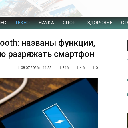
НЕС
ТЕХНО
НАУКА
СПОРТ
ЗДОРОВЬЕ
СТ
tooth: названы функции,
но разряжать смартфон
08.07.2026 в 11:22
316
4.6
0