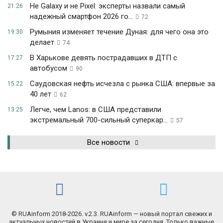
Не Galaxy и не Pixel: эксперты назвали самый
21:26
надежный смартфон 2026 го...
72
Румыния изменяет течение Дуная: для чего она это
19:30
делает
74
В Харькове девять пострадавших в ДТП с
17:27
автобусом
90
Саудовская нефть исчезла с рынка США: впервые за
15:22
40 лет
62
Легче, чем Lanos: в США представили
13:25
экстремальный 700-сильный суперкар...
57
Все новости
© RUAinform 2018-2026. v.2.3. RUAinform — новый портал свежих и
актуальных новостей в Украине и мире за сегодня. Только важные