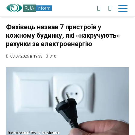
RUA
inform
Фахівець назвав 7 пристроїв у
кожному будинку, які «накручують»
рахунки за електроенергію
08.07.2026 в 19:33
310
Ілюстрація/ Фото: скріншот