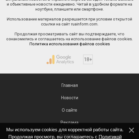
и объективные новости ежедневно. Читай в удобном формате на
ноутбуке, планшете или смартфоне.
Использование материалов разрешается при условии открытой
ссылки на сайт ruainform.com.
Продолжая просматривать сайт вы подтверждаете, что
ознакомились и соглашаетесь на использование файлов cookies.
Политика использования файлов cookies
18+
Главная
Новости
О сайте
Реклама
Мы используем cookies для корректной работы сайта.
Контакты
Продолжая просмотр, вы соглашаетесь с
Политикой