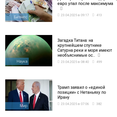
евро упал после максимума
23.04.2025 в 09:17
413
Бизнес
Загадка Титана: на
крупнейшем спутнике
Сатурна реки и моря имеют
необъяснимые ос...
Наука
23.04.2025 в 08:40
499
Трамп заявил о «единой
позиции» с Нетаньяху по
Ирану
23.04.2025 в 07:06
382
Мир