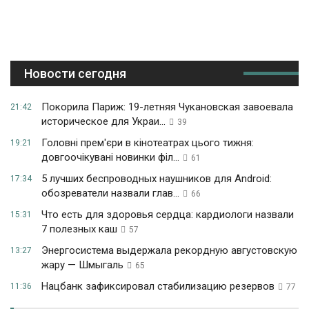
Новости сегодня
Покорила Париж: 19-летняя Чукановская завоевала
21:42
историческое для Украи...
39
Головні прем'єри в кінотеатрах цього тижня:
19:21
довгоочікувані новинки філ...
61
5 лучших беспроводных наушников для Android:
17:34
обозреватели назвали глав...
66
Что есть для здоровья сердца: кардиологи назвали
15:31
7 полезных каш
57
Энергосистема выдержала рекордную августовскую
13:27
жару — Шмыгаль
65
Нацбанк зафиксировал стабилизацию резервов
11:36
77