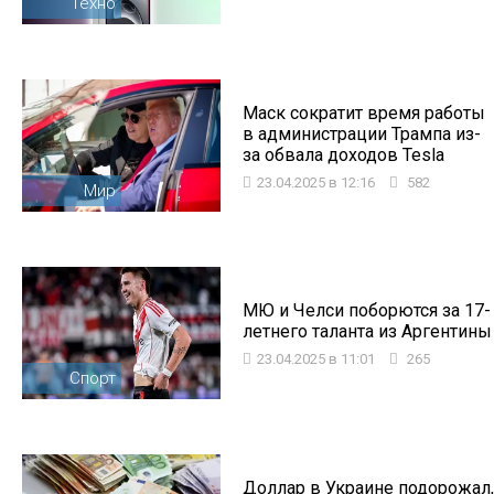
Техно
Маск сократит время работы
в администрации Трампа из-
за обвала доходов Tesla
23.04.2025 в 12:16
582
Мир
МЮ и Челси поборются за 17-
летнего таланта из Аргентины
23.04.2025 в 11:01
265
Спорт
Доллар в Украине подорожал,