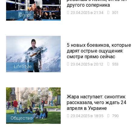
другого соперника
23.04.2025 в 21:34
301
Спорт
5 новых боевиков, которые
дарят острые ощущения:
смотри прямо сейчас
23.04.2025 в 20:12
553
LifeStyle
Жара наступает: синоптик
рассказала, чего ждать 24
апреля в Украине
23.04.2025 в 18:35
790
Общество