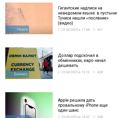
Гигантские надписи на
неведомом языке: в пустыне
Туниса нашли «послание»
(видео)
Наука
23.04.2025 в 17:08
451
Доллар подскочил в
обменниках, евро начал
дешеветь
23.04.2025 в 15:12
428
Бизнес
Apple решила дать
провальному iPhone еще
один шанс
23.04.2025 в 14:32
548