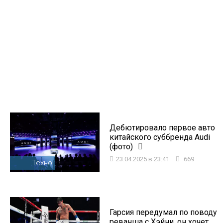
Дебютировало первое авто
китайского суббренда Audi
(фото)
23.04.2025 в 23:41
669
Техно
Гарсия передумал по поводу
реванша с Хэйни, он хочет