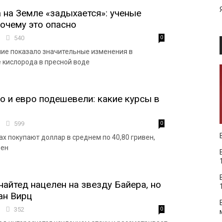
 на Земле «задыхается»: ученые
почему это опасно
5
540
0
ие показало значительные изменения в
 кислорода в пресной воде
о и евро подешевели: какие курсы в
8
599
0
х покупают доллар в среднем по 40,80 гривен,
вен
айтед нацелен на звезду Байера, но
ан Вирц
7
352
0