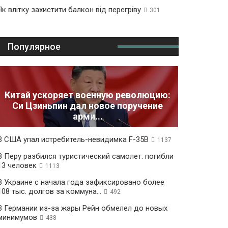
Як влітку захистити балкон від перегріву
301
Популярное
Китай ускоряет военную революцию:
Си Цзиньпин дал новое поручение
арми...
В США упал истребитель-невидимка F-35B
1137
В Перу разбился туристический самолет: погибли
13 человек
1113
В Украине с начала года зафиксировано более
108 тыс. долгов за коммуна...
492
В Германии из-за жары Рейн обмелел до новых
минимумов
438