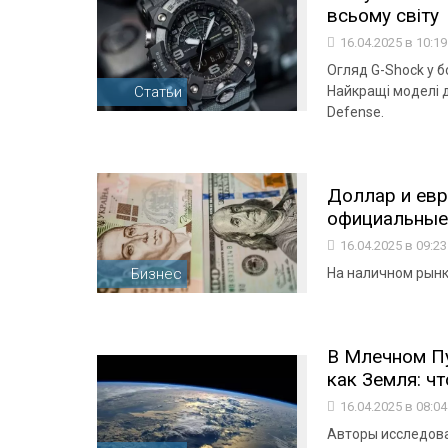
всьому світу
16.04.2025 в 10:1
Огляд G-Shock у б
Статьи
Найкращі моделі д
Defense.
Доллар и евр
официальные
16.04.2025 в 09:2
Бизнес
На наличном рынке
В Млечном Пу
как Земля: ч
16.04.2025 в 08:0
Авторы исследова