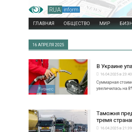
RUA
inform
ГЛАВНАЯ
ОБЩЕСТВО
МИР
БИЗ
16 АПРЕЛЯ 2025
В Украине уп
16.04.2025 в 23:4
Суммарная стоим
увеличилась на 8%
Бизнес
Таможня пред
тремя страна
16.04.2025 в 21:3