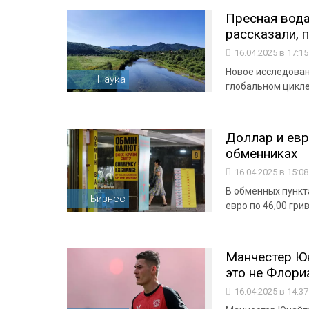
Пресная вода
рассказали, 
16.04.2025 в 17:1
Новое исследован
Наука
глобальном цикле
Доллар и евр
обменниках
16.04.2025 в 15:0
В обменных пункта
Бизнес
евро по 46,00 гри
Манчестер Юн
это не Флори
16.04.2025 в 14:3