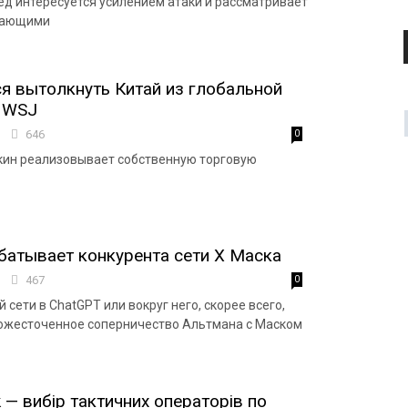
д интересуется усилением атаки и рассматривает
дающими
 вытолкнуть Китай из глобальной
— WSJ
2
646
0
кин реализовывает собственную торговую
батывает конкурента сети Х Маска
4
467
0
 сети в ChatGPT или вокруг него, скорее всего,
о ожесточенное соперничество Альтмана с Маском
 — вибір тактичних операторів по