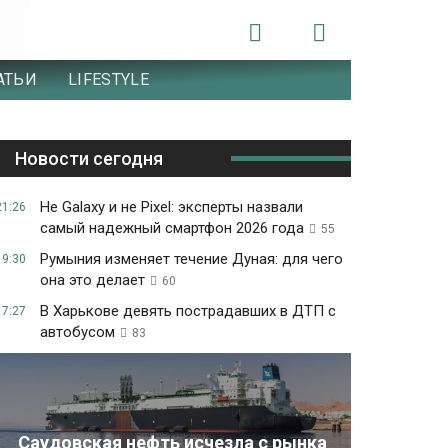
АТЬИ
LIFESTYLE
Новости сегодня
Не Galaxy и не Pixel: эксперты назвали
21:26
самый надежный смартфон 2026 года
55
Румыния изменяет течение Дуная: для чего
19:30
она это делает
60
В Харькове девять пострадавших в ДТП с
17:27
автобусом
83
Саудовская нефть исчезла с рынка