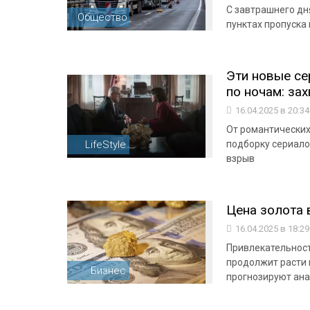
С завтрашнего дн
Общество
пунктах пропуска
Эти новые се
по ночам: зах
16.04.2025 в 20:3
От романтически
LifeStyle
подборку сериал
взрыв
Цена золота 
16.04.2025 в 18:2
Привлекательност
продолжит расти 
Бизнес
прогнозируют ана