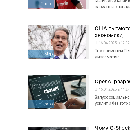
Манчестер Юнайте
Спорт
варианты с напа
США пытаются
экономики, 
16.04.2025 в 12:3
Тем временем Пе
Мир
дипломатию
OpenAI разра
16.04.2025 в 11:2
Запуск социальной
усилит и без тог
Техно
Чому G-Shock