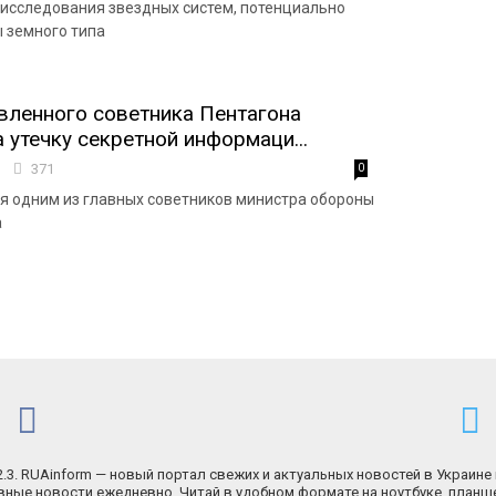
исследования звездных систем, потенциально
 земного типа
ленного советника Пентагона
 утечку секретной информаци...
0
371
0
я одним из главных советников министра обороны
а
.2.3. RUAinform — новый портал свежих и актуальных новостей в Украине 
ные новости ежедневно. Читай в удобном формате на ноутбуке, планш