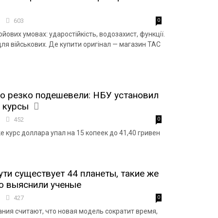
9
603
0
ойових умовах: ударостійкість, водозахист, функції.
ля військових. Де купити оригінал — магазин TAC
о резко подешевели: НБУ установил
 курсы
3
452
0
 курс доллара упал на 15 копеек до 41,40 гривен
ти существует 44 планеты, такие же
то выяснили ученые
4
427
0
ния считают, что новая модель сократит время,