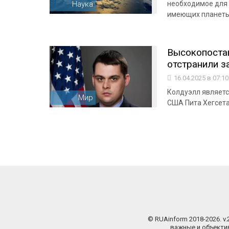
Наука
необходимое для 
имеющих планеты
Высокопостав
отстранили за
16.04.2025 в 07:1
Колдуэлл являетс
Мир
США Пита Хегсет
© RUAinform 2018-2026. v
важные и объектив