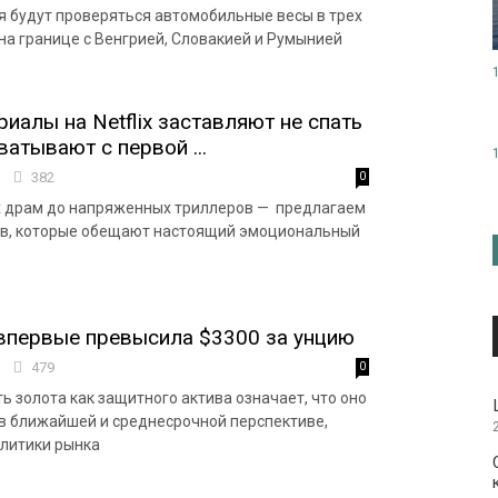
я будут проверяться автомобильные весы в трех
 на границе с Венгрией, Словакией и Румынией
риалы на Netflix заставляют не спать
ватывают с первой ...
4
382
0
х драм до напряженных триллеров — предлагаем
ов, которые обещают настоящий эмоциональный
впервые превысила $3300 за унцию
9
479
0
ь золота как защитного актива означает, что оно
в ближайшей и среднесрочной перспективе,
литики рынка