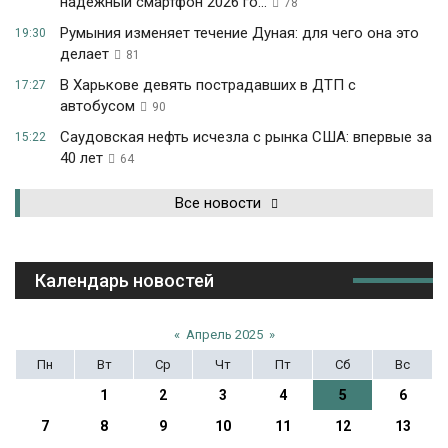
надежный смартфон 2026 го...
78
Румыния изменяет течение Дуная: для чего она это
19:30
делает
81
В Харькове девять пострадавших в ДТП с
17:27
автобусом
90
Саудовская нефть исчезла с рынка США: впервые за
15:22
40 лет
64
Все новости
Календарь новостей
«
Апрель 2025
»
Пн
Вт
Ср
Чт
Пт
Сб
Вс
1
2
3
4
5
6
7
8
9
10
11
12
13