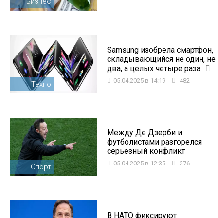
Бизнес
Samsung изобрела смартфон,
складывающийся не один, не
два, а целых четыре раза
05.04.2025 в 14:19
482
Техно
Между Де Дзерби и
футболистами разгорелся
серьезный конфликт
05.04.2025 в 12:35
276
Спорт
В НАТО фиксируют