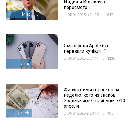
Индии и Израиля о
пересмотр...
Мир
05.04.2025 в 21:35
617
Смартфони Apple б/в:
переваги купівлі
05.04.2025 в 21:11
1230
Техно
Финансовый гороскоп на
неделю: кого из знаков
Зодиака ждет прибыль 7-13
апреля
LifeStyle
05.04.2025 в 20:17
405