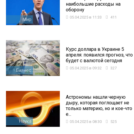
наибольшие расходы на
оборону
05.04.2025 в 11:33
411
Мир
Курс доллара в Украине 5
апреля: появился прогноз, что
будет с валютой сегодня
05.04.2025 в 09:32
327
Бизнес
Астрономы нашли черную
дыру, которая поглощает не
только материю, но и кое-что
е...
Наука
05.04.2025 в 08:30
525