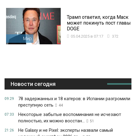
Трамп ответил, когда Маск
может покинуть пост главы
DOGE
05.04.2025 в 07:17
372
Мир
Новости сегодня
78 задержанных и 18 катеров: в Испании разгромили
09:29
преступную сеть
44
Некоторые забытые воспоминания не исчезают
07:33
полностью, их можно восстан...
51
Не Galaxy и не Pixel: эксперты назвали самый
21:26