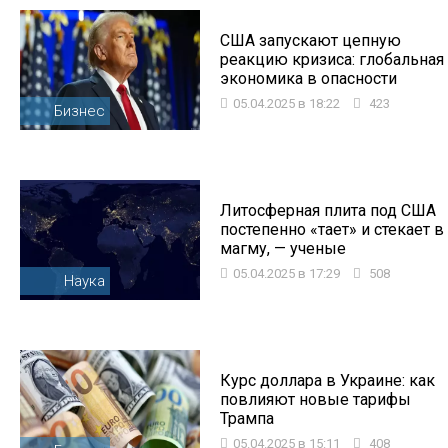
США запускают цепную
реакцию кризиса: глобальная
экономика в опасности
05.04.2025 в 18:22
423
Бизнес
Литосферная плита под США
постепенно «тает» и стекает в
магму, — ученые
05.04.2025 в 17:29
508
Наука
Курс доллара в Украине: как
повлияют новые тарифы
Трампа
05.04.2025 в 15:11
408