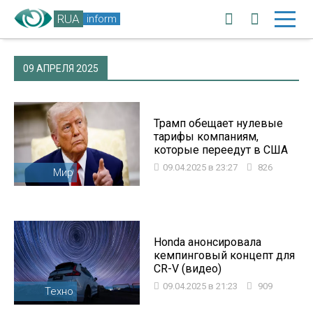
RUA
inform
09 АПРЕЛЯ 2025
Трамп обещает нулевые
тарифы компаниям,
которые переедут в США
09.04.2025 в 23:27
826
Мир
Honda анонсировала
кемпинговый концепт для
CR-V (видео)
09.04.2025 в 21:23
909
Техно