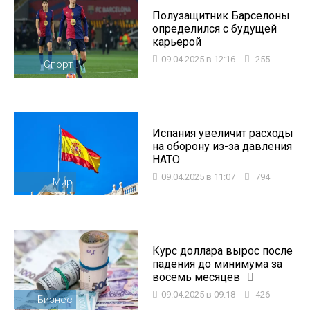
Полузащитник Барселоны
определился с будущей
карьерой
09.04.2025 в 12:16
255
Спорт
Испания увеличит расходы
на оборону из-за давления
НАТО
09.04.2025 в 11:07
794
Мир
Курс доллара вырос после
падения до минимума за
восемь месяцев
09.04.2025 в 09:18
426
Бизнес