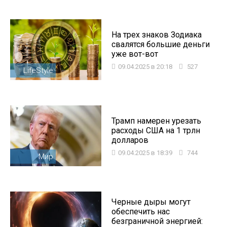
На трех знаков Зодиака
свалятся большие деньги
уже вот-вот
09.04.2025 в 20:18
527
LifeStyle
Трамп намерен урезать
расходы США на 1 трлн
долларов
09.04.2025 в 18:39
744
Мир
Черные дыры могут
обеспечить нас
безграничной энергией: