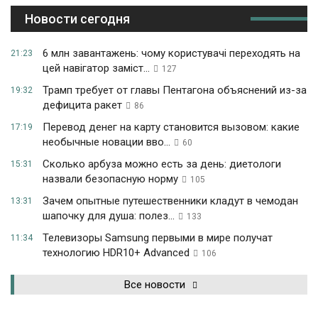
Новости сегодня
6 млн завантажень: чому користувачі переходять на
21:23
цей навігатор заміст...
127
Трамп требует от главы Пентагона объяснений из-за
19:32
дефицита ракет
86
Перевод денег на карту становится вызовом: какие
17:19
необычные новации вво...
60
Сколько арбуза можно есть за день: диетологи
15:31
назвали безопасную норму
105
Зачем опытные путешественники кладут в чемодан
13:31
шапочку для душа: полез...
133
Телевизоры Samsung первыми в мире получат
11:34
технологию HDR10+ Advanced
106
Все новости