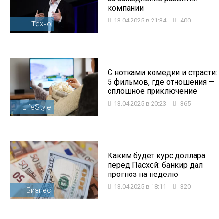
компании
13.04.2025 в 21:34
400
Техно
С нотками комедии и страсти:
5 фильмов, где отношения —
сплошное приключение
13.04.2025 в 20:23
365
LifeStyle
Каким будет курс доллара
перед Пасхой: банкир дал
прогноз на неделю
13.04.2025 в 18:11
320
Бизнес