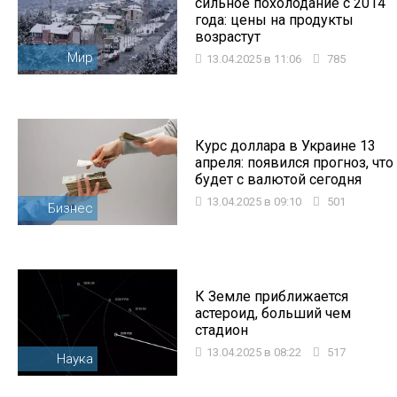
сильное похолодание с 2014
года: цены на продукты
возрастут
Мир
13.04.2025 в 11:06
785
Курс доллара в Украине 13
апреля: появился прогноз, что
будет с валютой сегодня
13.04.2025 в 09:10
501
Бизнес
К Земле приближается
астероид, больший чем
стадион
13.04.2025 в 08:22
517
Наука