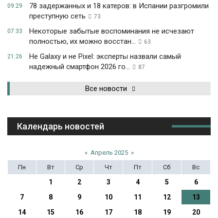
78 задержанных и 18 катеров: в Испании разгромили
09:29
преступную сеть
73
Некоторые забытые воспоминания не исчезают
07:33
полностью, их можно восстан...
63
Не Galaxy и не Pixel: эксперты назвали самый
21:26
надежный смартфон 2026 го...
87
Все новости
Календарь новостей
«
Апрель 2025
»
Пн
Вт
Ср
Чт
Пт
Сб
Вс
1
2
3
4
5
6
7
8
9
10
11
12
13
14
15
16
17
18
19
20