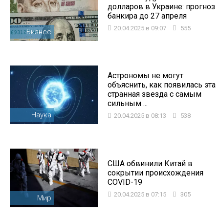
долларов в Украине: прогноз
банкира до 27 апреля
20.04.2025 в 09:07
555
Бизнес
Астрономы не могут
объяснить, как появилась эта
странная звезда с самым
сильным ...
Наука
20.04.2025 в 08:13
538
США обвинили Китай в
сокрытии происхождения
COVID-19
20.04.2025 в 07:15
305
Мир