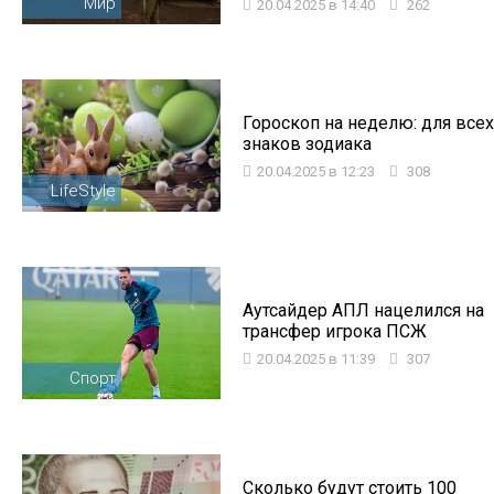
Мир
20.04.2025 в 14:40
262
Гороскоп на неделю: для всех
знаков зодиака
20.04.2025 в 12:23
308
LifeStyle
Аутсайдер АПЛ нацелился на
трансфер игрока ПСЖ
20.04.2025 в 11:39
307
Спорт
Сколько будут стоить 100