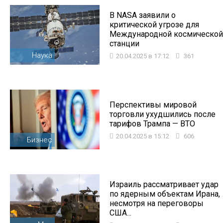
В NASA заявили о
критической угрозе для
Международной космической
станции
Наука
20.04.2025 в 17:12
361
Перспективы мировой
торговли ухудшились после
тарифов Трампа — ВТО
20.04.2025 в 15:12
606
Бизнес
Израиль рассматривает удар
по ядерным объектам Ирана,
несмотря на переговоры
США...