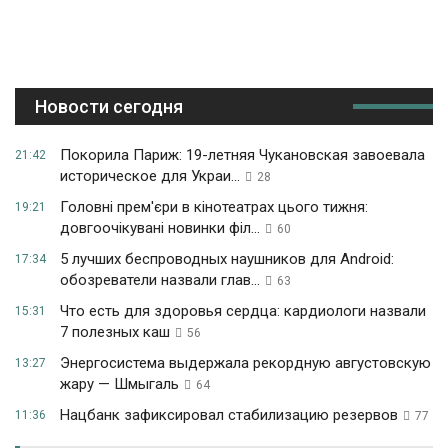
Новости сегодня
Покорила Париж: 19-летняя Чукановская завоевала
21:42
историческое для Украи...
28
Головні прем'єри в кінотеатрах цього тижня:
19:21
довгоочікувані новинки філ...
60
5 лучших беспроводных наушников для Android:
17:34
обозреватели назвали глав...
63
Что есть для здоровья сердца: кардиологи назвали
15:31
7 полезных каш
56
Энергосистема выдержала рекордную августовскую
13:27
жару — Шмыгаль
64
Нацбанк зафиксировал стабилизацию резервов
11:36
77