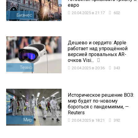
евро
20.04.2025 в 21:17
602
Бизнес
Дешево и сердито: Apple
работает над упрощённой
версией провальных AR-
очков Visi...
Техно
20.04.2025 в 20:36
343
Историческое решение ВОЗ:
мир будет по-новому
бороться с пандемиями, —
Reuters
Мир
20.04.2025 в 18:21
392