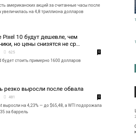
ть американских акций за считанные часы после
 увеличилась на 4,8 триллиона долларов
 Pixel 10 будут дешевле, чем
ки, но цены снизятся не ср...
7
625
0
old будет стоить примерно 1600 долларов
ь резко выросли после обвала
0
481
0
t выросли на 4,23% — до $65,48, а WTI подорожала
,35 за баррель