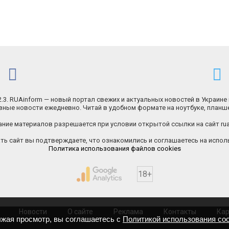
.2.3. RUAinform — новый портал свежих и актуальных новостей в Украине 
ные новости ежедневно. Читай в удобном формате на ноутбуке, планш
ние материалов разрешается при условии открытой ссылки на сайт rua
ь сайт вы подтверждаете, что ознакомились и соглашаетесь на исполь
Политика использования файлов cookies
18+
Новости
О сайте
Реклама
Контакты
Кар
лжая просмотр, вы соглашаетесь с
Политикой использования coo