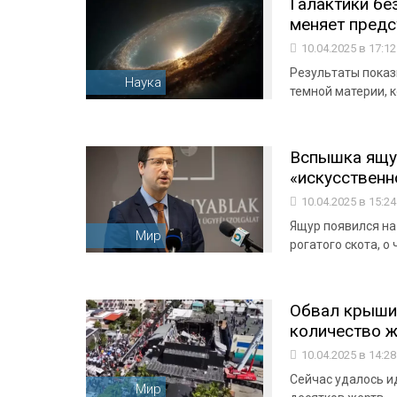
Галактики бе
меняет предст
10.04.2025 в 17:1
Результаты показ
Наука
темной материи, 
Вспышка ящур
«искусственн
10.04.2025 в 15:2
Ящур появился на
Мир
рогатого скота, о
Обвал крыши 
количество ж
10.04.2025 в 14:2
Сейчас удалось и
Мир