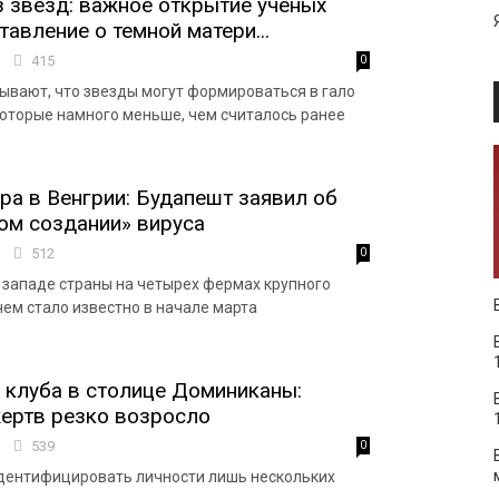
з звезд: важное открытие ученых
авление о темной матери...
2
415
0
ывают, что звезды могут формироваться в гало
которые намного меньше, чем считалось ранее
а в Венгрии: Будапешт заявил об
ом создании» вируса
4
512
0
 западе страны на четырех фермах крупного
 чем стало известно в начале марта
клуба в столице Доминиканы:
ертв резко возросло
8
539
0
дентифицировать личности лишь нескольких