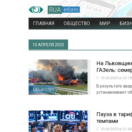
RUA
inform
ГЛАВНАЯ
ОБЩЕСТВО
МИР
БИЗ
10 АПРЕЛЯ 2025
На Львовщине
ГАЗель: семе
10.04.2025 в 23:1
В результате ава
Общество
устанавливают о
Пауза в тари
темпами
10.04.2025 в 21:4