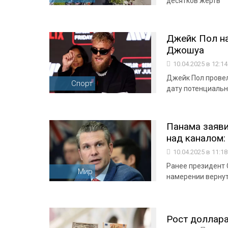
десятков жертв
Джейк Пол на
Джошуа
10.04.2025 в 12:1
Джейк Пол провел
Спорт
дату потенциальн
Панама заяви
над каналом:
10.04.2025 в 11:1
Ранее президент
Мир
намерении верну
Рост доллара