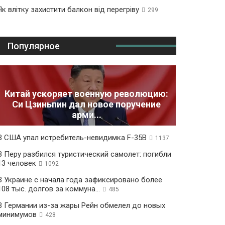
Як влітку захистити балкон від перегріву
299
Популярное
Китай ускоряет военную революцию:
Си Цзиньпин дал новое поручение
арми...
В США упал истребитель-невидимка F-35B
1137
В Перу разбился туристический самолет: погибли
13 человек
1092
В Украине с начала года зафиксировано более
108 тыс. долгов за коммуна...
485
В Германии из-за жары Рейн обмелел до новых
минимумов
428