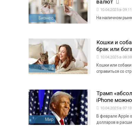
валют
10.04.2025 в 09:1
Бизнес
На наличном рынке
Кошки и соба
брак или бога
10.04.2025 в 08:3
Кошки или собаки
Наука
справиться со ст
Трамп «абсол
iPhone можно
10.04.2025 в 07:1
В феврале Apple 
Мир
долларов в расш