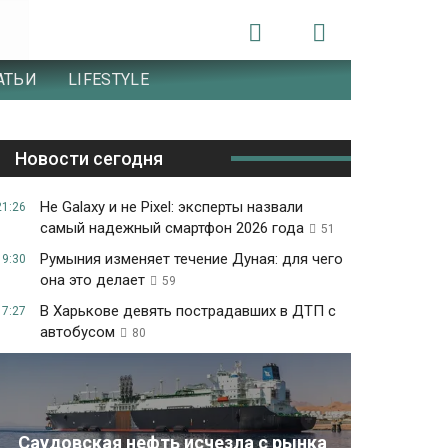
АТЬИ
LIFESTYLE
Новости сегодня
Не Galaxy и не Pixel: эксперты назвали
21:26
самый надежный смартфон 2026 года
51
Румыния изменяет течение Дуная: для чего
19:30
она это делает
59
В Харькове девять пострадавших в ДТП с
17:27
автобусом
80
Саудовская нефть исчезла с рынка