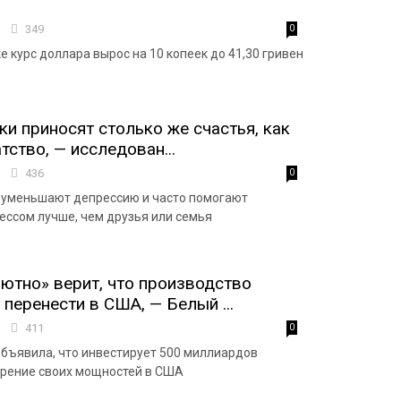
1
349
0
 курс доллара вырос на 10 копеек до 41,30 гривен
ки приносят столько же счастья, как
тство, — исследован...
8
436
0
 уменьшают депрессию и часто помогают
рессом лучше, чем друзья или семья
ютно» верит, что производство
 перенести в США, — Белый ...
3
411
0
объявила, что инвестирует 500 миллиардов
ирение своих мощностей в США