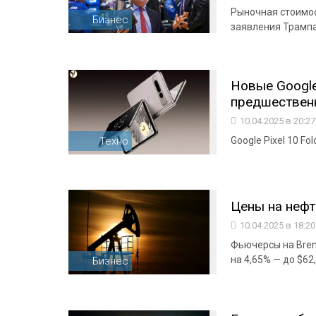
Рыночная стоимос
Бизнес
заявления Трампа
Новые Google
предшественни
10.04.2025 в 20:2
Техно
Google Pixel 10 F
Цены на нефт
10.04.2025 в 18:2
Фьючерсы на Bren
на 4,65% — до $62
Бизнес