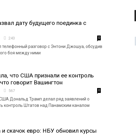
звал дату будущего поединка с
4
243
0
 телефонный разговор с Энтони Джошуа, обсудив
ого боя между ними
ла, что США признали ее контроль
 что говорит Вашингтон
8
567
0
 США Дональд Трамп делал ряд заявлений о
ть контроль Штатов над Панамским каналом
 и скачок евро: НБУ обновил курсы