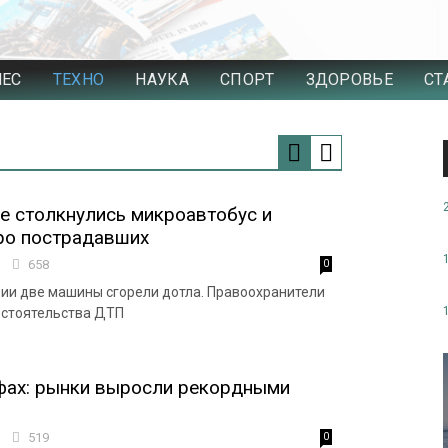
НЕС
ТЕХНО
НАУКА
СПОРТ
ЗДОРОВЬЕ
СТ
 столкнулись микроавтобус и
ро пострадавших
8
658
0
рии две машины сгорели дотла. Правоохранители
бстоятельства ДТП
фах: рынки выросли рекордными
5
519
0