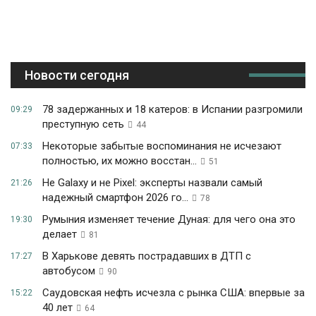
Новости сегодня
78 задержанных и 18 катеров: в Испании разгромили
09:29
преступную сеть
44
Некоторые забытые воспоминания не исчезают
07:33
полностью, их можно восстан...
51
Не Galaxy и не Pixel: эксперты назвали самый
21:26
надежный смартфон 2026 го...
78
Румыния изменяет течение Дуная: для чего она это
19:30
делает
81
В Харькове девять пострадавших в ДТП с
17:27
автобусом
90
Саудовская нефть исчезла с рынка США: впервые за
15:22
40 лет
64