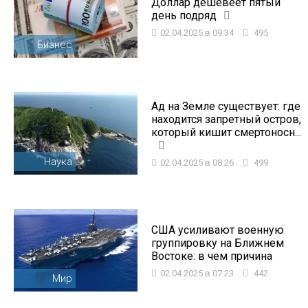
Доллар дешевеет пятый
день подряд
02.04.2025 в 09:34
495
Бизнес
Ад на Земле существует: где
находится запретный остров,
который кишит смертоносн...
Наука
02.04.2025 в 08:26
499
США усиливают военную
группировку на Ближнем
Востоке: в чем причина
02.04.2025 в 07:23
442
Мир