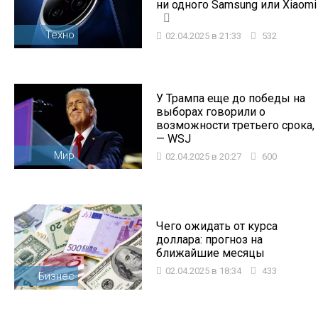
ни одного Samsung или Xiaomi
Техно
02.04.2025 в 21:33
532
У Трампа еще до победы на
выборах говорили о
возможности третьего срока,
— WSJ
Мир
02.04.2025 в 20:27
600
Чего ожидать от курса
доллара: прогноз на
ближайшие месяцы
02.04.2025 в 18:34
433
Бизнес