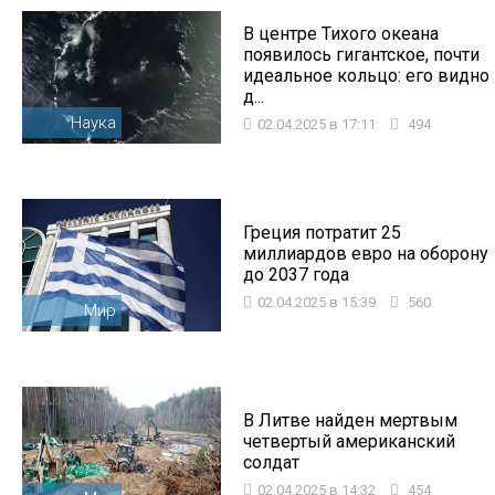
В центре Тихого океана
появилось гигантское, почти
идеальное кольцо: его видно
д...
Наука
02.04.2025 в 17:11
494
Греция потратит 25
миллиардов евро на оборону
до 2037 года
02.04.2025 в 15:39
560
Мир
В Литве найден мертвым
четвертый американский
солдат
02.04.2025 в 14:32
454