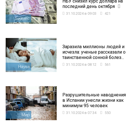
НБУ снизил курс доллара на
последний день октября
31.10.2024 в 09:03
421
Бизнес
Заразила миллионы людей и
исчезла: ученые рассказали о
таинственной сонной болез...
31.10.2024 в 08:12
561
Наука
Разрушительные наводнения
в Испании унесли жизни как
минимум 95 человек
31.10.2024 в 07:34
550
Мир