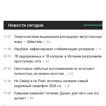
Новости сегодня
Энергосистема выдержала рекордную августовскую
13:27
жару — Шмыгаль
34
Нацбанк зафиксировал стабилизацию резервов
11:36
72
78 задержанных и 18 катеров: в Испании разгромили
09:29
преступную сеть
65
Некоторые забытые воспоминания не исчезают
07:33
полностью, их можно восстан...
62
Не Galaxy и не Pixel: эксперты назвали самый
21:26
надежный смартфон 2026 го...
87
Румыния изменяет течение Дуная: для чего она это
19:30
делает
89