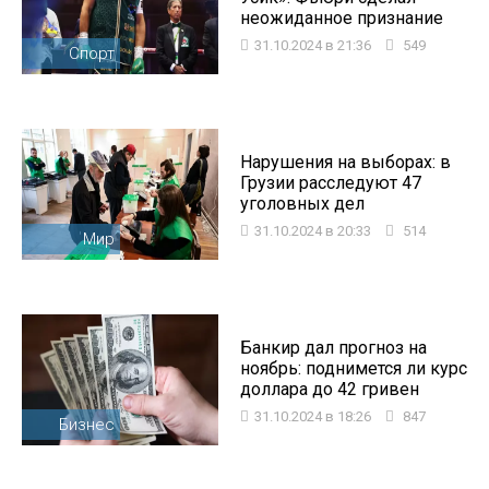
неожиданное признание
31.10.2024 в 21:36
549
Спорт
Нарушения на выборах: в
Грузии расследуют 47
уголовных дел
31.10.2024 в 20:33
514
Мир
Банкир дал прогноз на
ноябрь: поднимется ли курс
доллара до 42 гривен
31.10.2024 в 18:26
847
Бизнес