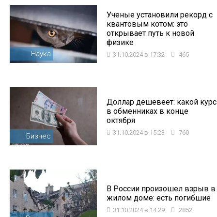
Ученые установили рекорд с
квантовым котом: это
открывает путь к новой
физике
Наука
31.10.2024 в 17:32
465
Доллар дешевеет: какой курс
в обменниках в конце
октября
31.10.2024 в 15:23
760
Бизнес
В России произошел взрыв в
жилом доме: есть погибшие
31.10.2024 в 14:29
2852