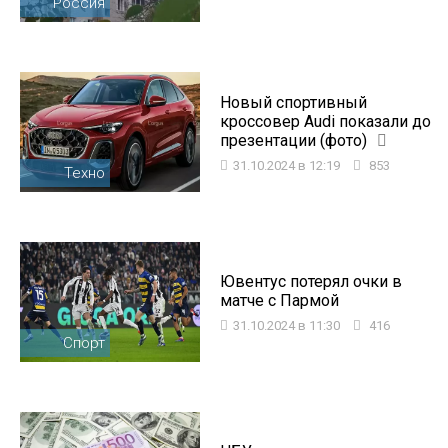
Россия
Новый спортивный
кроссовер Audi показали до
презентации (фото)
31.10.2024 в 12:19
853
Техно
Ювентус потерял очки в
матче с Пармой
31.10.2024 в 11:30
416
Спорт