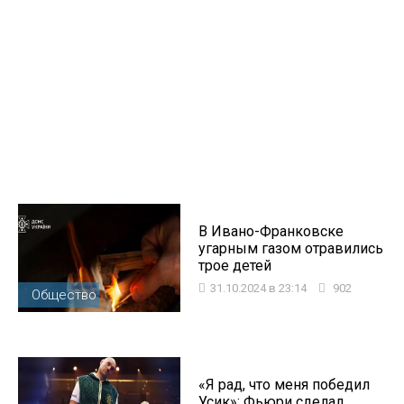
В Ивано-Франковске
угарным газом отравились
трое детей
31.10.2024 в 23:14
902
Общество
«Я рад, что меня победил
Усик»: Фьюри сделал