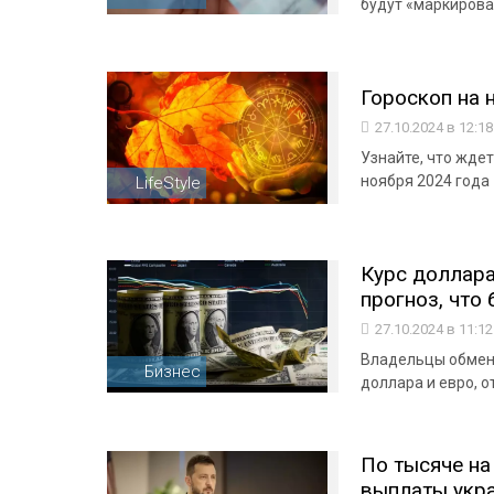
будут «маркиров
Гороскоп на 
27.10.2024 в 12:1
Узнайте, что ждет
ноября 2024 года
LifeStyle
Курс доллара
прогноз, что
27.10.2024 в 11:1
Владельцы обменн
Бизнес
доллара и евро, 
По тысяче на
выплаты укра