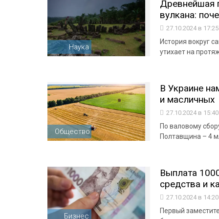
Древнейшая п
вулкана: поче
27.10.2024 в 17:2
История вокруг с
Наука
утихает на протя
В Украине на
и масличных
27.10.2024 в 15:4
По валовому сбор
Общество
Полтавщина – 4 мл
Выплата 1000
средства и ка
27.10.2024 в 14:2
Первый заместите
Бизнес