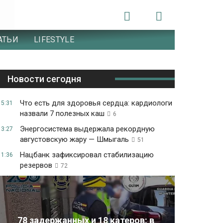
АТЬИ
LIFESTYLE
Новости сегодня
Что есть для здоровья сердца: кардиологи
15:31
назвали 7 полезных каш
6
Энергосистема выдержала рекордную
13:27
августовскую жару — Шмыгаль
51
Нацбанк зафиксировал стабилизацию
11:36
резервов
72
78 задержанных и 18 катеров: в