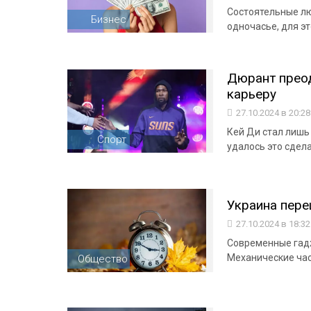
Состоятельные лю
Бизнес
одночасье, для эт
Дюрант преод
карьеру
27.10.2024 в 20:2
Кей Ди стал лишь
Спорт
удалось это сдел
Украина пере
27.10.2024 в 18:3
Современные гад
Механические ча
Общество