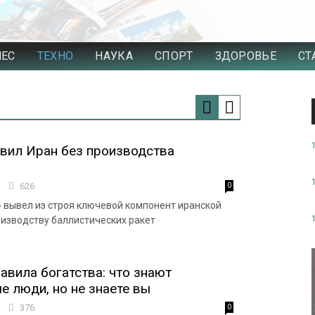
НЕС
ТЕХНО
НАУКА
СПОРТ
ЗДОРОВЬЕ
СТ
вил Иран без производства
2
626
0
 вывел из строя ключевой компонент иранской
изводству баллистических ракет
авила богатства: что знают
е люди, но не знаете вы
2
376
0