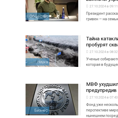
27.10.2024 в 09:1
Президент расска
Общество
гривен — на семью
Тайна катакл
пробурят скв
27.10.2024 в 08:3
Ученые собираютс
Наука
которая в будуще
МВФ ухудшил 
предупредив 
27.10.2024 в 07:4
Фонд уже несколь
Бизнес
перспективе миров
нынешнем посред