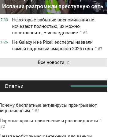
Испании разгромили преступную сеть
Некоторые забытые воспоминания не
07:33
исчезают полностью, их можно
восстановить, – исследование
63
Не Galaxy и не Pixel: эксперты назвали
21:26
самый надежный смартфон 2026 года
87
Все новости
Статьи
Почему бесплатные антивирусы проигрывают
лицензионным
53
Шаровые краны: применение и разновидности
272
Самая необходимая сантехника для ванной