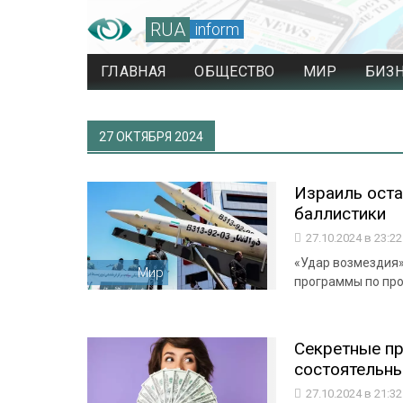
RUA
inform
ГЛАВНАЯ
ОБЩЕСТВО
МИР
БИЗ
27 ОКТЯБРЯ 2024
Израиль оста
баллистики
27.10.2024 в 23:2
«Удар возмездия»
Мир
программы по про
Секретные пр
состоятельны
27.10.2024 в 21:3