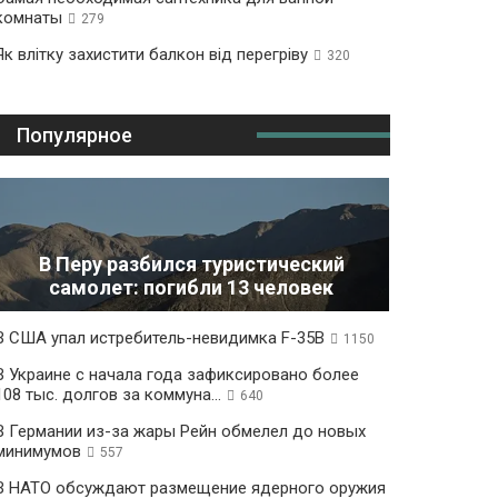
комнаты
279
Як влітку захистити балкон від перегріву
320
Популярное
В Перу разбился туристический
самолет: погибли 13 человек
В США упал истребитель-невидимка F-35B
1150
В Украине с начала года зафиксировано более
108 тыс. долгов за коммуна...
640
В Германии из-за жары Рейн обмелел до новых
минимумов
557
В НАТО обсуждают размещение ядерного оружия