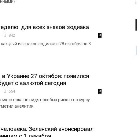
анными»
неделю: для всех знаков зодиака
8
842
0
 каждый из знаков зодиака с 28 октября по 3
 в Украине 27 октября: появился
 будет с валютой сегодня
2
554
0
иков пока не видят особых рисков по курсу
отметил аналитик
 человека. Зеленский анонсировал
инцам с 1 декабря