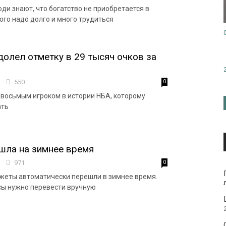
ди знают, что богатство не приобретается в
ого надо долго и много трудиться
олел отметку в 29 тысяч очков за
8
550
0
 восьмым игроком в истории НБА, которому
ать
шла на зимнее время
2
971
0
жеты автоматически перешли в зимнее время.
сы нужно перевести вручную