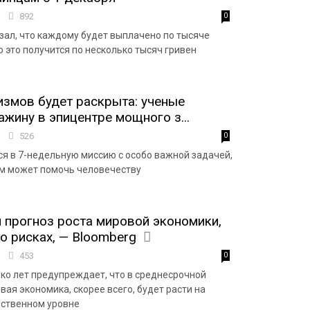
1
892
0
зал, что каждому будет выплачено по тысяче
 это получится по несколько тысяч гривен
измов будет раскрыта: ученые
ажину в эпицентре мощного з...
2
526
0
я в 7-недельную миссию с особо важной задачей,
м может помочь человечеству
прогноз роста мировой экономики,
о рисках, — Bloomberg
3
453
0
ко лет предупреждает, что в среднесрочной
ая экономика, скорее всего, будет расти на
ственном уровне