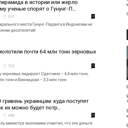
ирамида в истории или жерло
му ученые спорят о Гунунг-П...
5
513
0
акрального места Гунунг-Паданга в Индонезии не
жении десятилетий
молотили почти 64 млн тонн зерновых
0
729
0
у зерновых лидируют Одесчина – 4,4 млн тонн,
н тонн и Винницкая – 3,3 млн тонн
 гривень украинцам: куда поступят
к их можно будет потр...
0
448
0
ль министра экономики отметил, что эти деньги