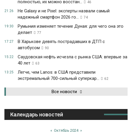
полностью, их можно восстан...
46
Не Galaxy и не Pixel: эксперты назвали самый
21:26
надежный смартфон 2026 го...
74
Румыния изменяет течение Дуная: для чего она это
19:30
делает
77
В Харькове девять пострадавших в ДТП с
17:27
автобусом
90
Саудовская нефть исчезла с рынка США: впервые за
15:22
40 лет
63
Легче, чем Lanos: в США представили
13:25
экстремальный 700-сильный суперкар...
62
Все новости
Календарь новостей
«
Октябрь 2024
»