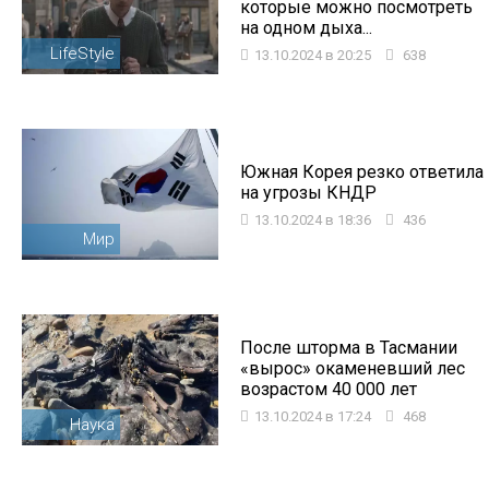
которые можно посмотреть
на одном дыха...
LifeStyle
13.10.2024 в 20:25
638
Южная Корея резко ответила
на угрозы КНДР
13.10.2024 в 18:36
436
Мир
После шторма в Тасмании
«вырос» окаменевший лес
возрастом 40 000 лет
13.10.2024 в 17:24
468
Наука