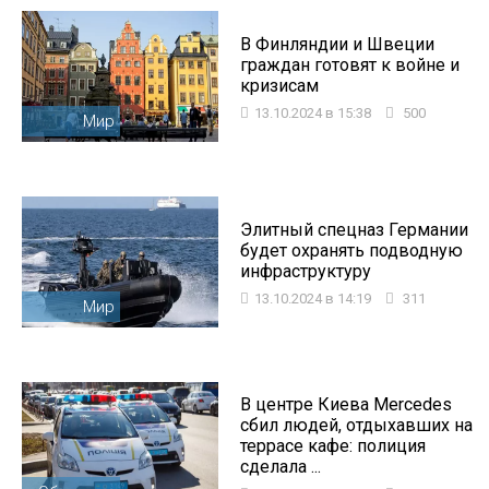
В Финляндии и Швеции
граждан готовят к войне и
кризисам
13.10.2024 в 15:38
500
Мир
Элитный спецназ Германии
будет охранять подводную
инфраструктуру
13.10.2024 в 14:19
311
Мир
В центре Киева Mercedes
сбил людей, отдыхавших на
террасе кафе: полиция
сделала ...