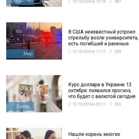
Общество
13.10.2024 в 12:19
987
В США неизвестный устроил
стрельбу возле университета,
есть погибший и раненые
13.10.2024 в 11:17
308
Мир
Курс доллара в Украине 13
октября: появился прогноз,
что будет с валютой сегодня
13.10.2024 в 09:11
503
Бизнес
Нашли корень многих