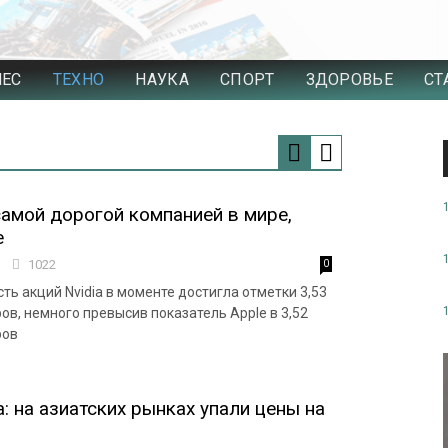
НЕС
ТЕХНО
НАУКА
СПОРТ
ЗДОРОВЬЕ
СТ
 самой дорогой компанией в мире,
e
4
1022
0
ь акций Nvidia в моменте достигла отметки 3,53
ов, немного превысив показатель Apple в 3,52
ров
: на азиатских рынках упали цены на