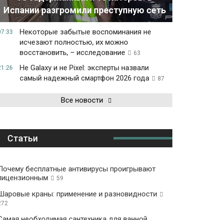
Испании разгромили преступную сеть
Некоторые забытые воспоминания не
07:33
исчезают полностью, их можно
восстановить, – исследование
63
Не Galaxy и не Pixel: эксперты назвали
21:26
самый надежный смартфон 2026 года
87
Все новости
Статьи
Почему бесплатные антивирусы проигрывают
лицензионным
59
Шаровые краны: применение и разновидности
272
Самая необходимая сантехника для ванной