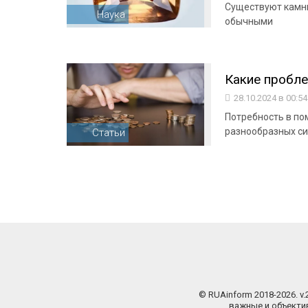
Существуют камни
Наука
обычными
Какие пробл
28.10.2024 в 00:5
Потребность в по
разнообразных си
Статьи
© RUAinform 2018-2026. v
важные и объектив