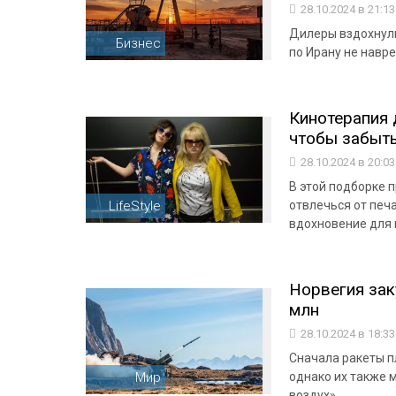
28.10.2024 в 21:1
Дилеры вздохнули 
Бизнес
по Ирану не навр
Кинотерапия 
чтобы забыт
28.10.2024 в 20:0
В этой подборке 
LifeStyle
отвлечься от печ
вдохновение для 
Норвегия за
млн
28.10.2024 в 18:3
Сначала ракеты п
Мир
однако их также 
воздух»