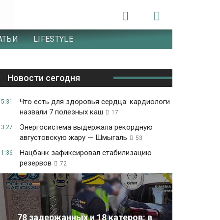
АТЬИ
LIFESTYLE
Новости сегодня
Что есть для здоровья сердца: кардиологи
15:31
назвали 7 полезных каш
17
Энергосистема выдержала рекордную
13:27
августовскую жару — Шмыгаль
53
Нацбанк зафиксировал стабилизацию
11:36
резервов
72
78 задержанных и 18 катеров: в