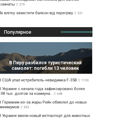
комнаты
279
Як влітку захистити балкон від перегріву
321
Популярное
В Перу разбился туристический
самолет: погибли 13 человек
В США упал истребитель-невидимка F-35B
1150
В Украине с начала года зафиксировано более
108 тыс. долгов за коммуна...
648
В Германии из-за жары Рейн обмелел до новых
минимумов
565
В Украине ввели новый ветпаспорт для животных: