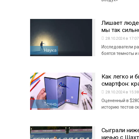
Лишает людей
мы так сильн
28.10.2024 в 17:0
Исследователи ра
Наука
боятся темноты и 
Как легко и 
смартфон: кр
28.10.2024 в 15:3
Оцененный в $280
Техно
историю тестов с
Сыграли ниже
ничью с Шах