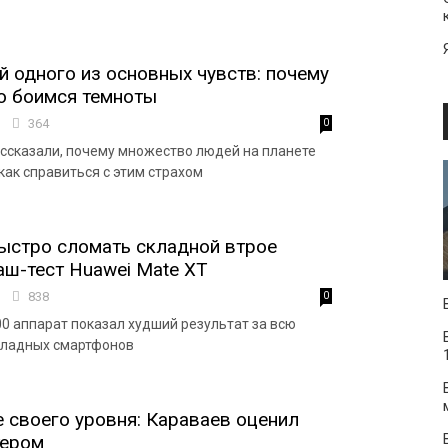
 одного из основных чувств: почему
о боимся темноты
7
364
0
ссказали, почему множество людей на планете
как справиться с этим страхом
быстро сломать складной втрое
аш-тест Huawei Mate XT
8
838
0
0 аппарат показал худший результат за всю
кладных смартфонов
 своего уровня: Караваев оценил
тером