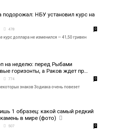
 подорожал: НБУ установил курс на
7
478
0
е курс доллара не изменился — 41,50 гривен
п на неделю: перед Рыбами
вые горизонты, а Раков ждет пр...
8
774
0
екоторых знаков Зодиака очень повезет
ишь 1 образец: какой самый редкий
камень в мире (фото)
5
507
0