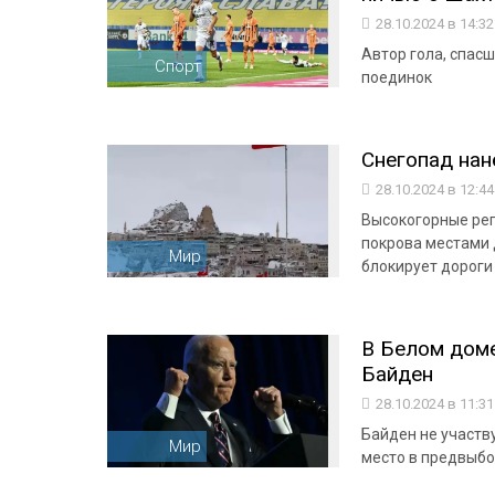
28.10.2024 в 14:3
Автор гола, спас
Спорт
поединок
Снегопад нан
28.10.2024 в 12:4
Высокогорные рег
покрова местами 
Мир
блокирует дороги
В Белом доме
Байден
28.10.2024 в 11:3
Байден не участву
Мир
место в предвыбо