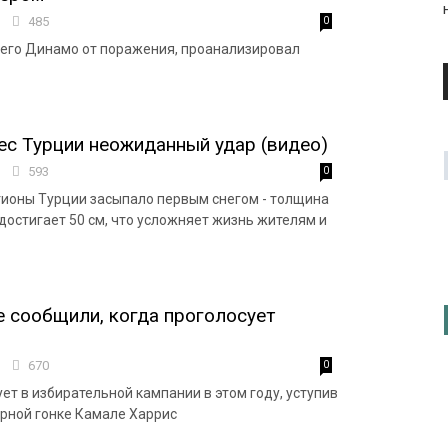
2
485
0
шего Динамо от поражения, проанализировал
ес Турции неожиданный удар (видео)
4
593
0
ионы Турции засыпало первым снегом - толщина
достигает 50 см, что усложняет жизнь жителям и
 сообщили, когда проголосует
1
670
0
ет в избирательной кампании в этом году, уступив
рной гонке Камале Харрис