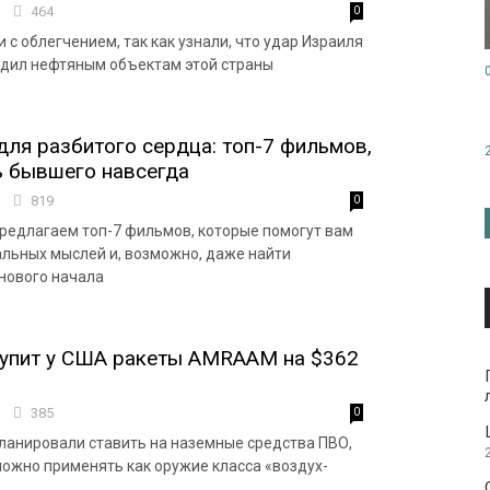
3
464
0
с облегчением, так как узнали, что удар Израиля
едил нефтяным объектам этой страны
для разбитого сердца: топ-7 фильмов,
ь бывшего навсегда
3
819
0
предлагаем топ-7 фильмов, которые помогут вам
альных мыслей и, возможно, даже найти
нового начала
купит у США ракеты AMRAAM на $362
3
385
0
ланировали ставить на наземные средства ПВО,
можно применять как оружие класса «воздух-