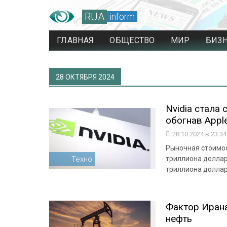
RUA
inform
ГЛАВНАЯ
ОБЩЕСТВО
МИР
БИЗ
28 ОКТЯБРЯ 2024
Nvidia стала
обогнав Appl
28.10.2024 в 23:3
Рыночная стоимост
Техно
триллиона доллар
триллиона долла
Фактор Ирана
нефть