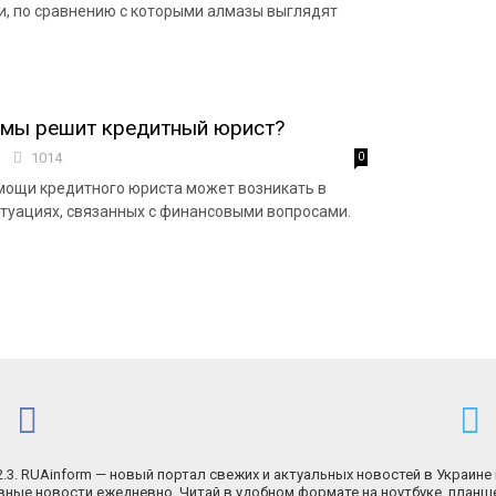
, по сравнению с которыми алмазы выглядят
емы решит кредитный юрист?
4
1014
0
мощи кредитного юриста может возникать в
туациях, связанных с финансовыми вопросами.
.2.3. RUAinform — новый портал свежих и актуальных новостей в Украине 
ные новости ежедневно. Читай в удобном формате на ноутбуке, планш