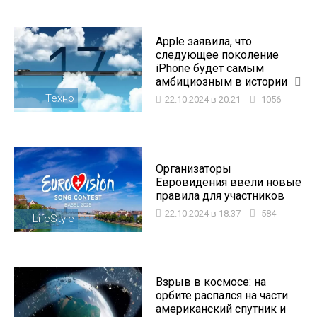
Apple заявила, что
следующее поколение
iPhone будет самым
амбициозным в истории
Техно
22.10.2024 в 20:21
1056
Организаторы
Евровидения ввели новые
правила для участников
22.10.2024 в 18:37
584
LifeStyle
Взрыв в космосе: на
орбите распался на части
американский спутник и