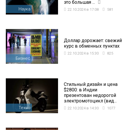
это большая ...
Наука
22.10.2024 в 17:08
581
Доллар дорожает: свежий
курс в обменных пунктах
22.10.2024 в 15:30
825
Бизнес
Стильный дизайн и цена
$2800: в Индии
презентован недорогой
электромотоцикл (вид...
Техно
22.10.2024 в 14:30
1077