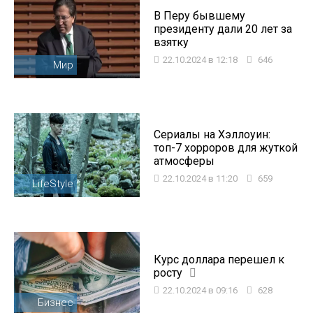
В Перу бывшему
президенту дали 20 лет за
взятку
22.10.2024 в 12:18
646
Мир
Сериалы на Хэллоуин:
топ-7 хорроров для жуткой
атмосферы
22.10.2024 в 11:20
659
LifeStyle
Курс доллара перешел к
росту
22.10.2024 в 09:16
628
Бизнес