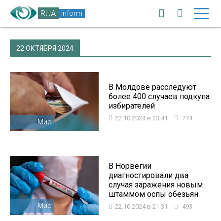
RUA
inform
22 ОКТЯБРЯ 2024
В Молдове расследуют
более 400 случаев подкупа
избирателей
22.10.2024 в 23:41
774
Мир
В Норвегии
диагностировали два
случая заражения новым
штаммом оспы обезьян
Мир
22.10.2024 в 21:31
493