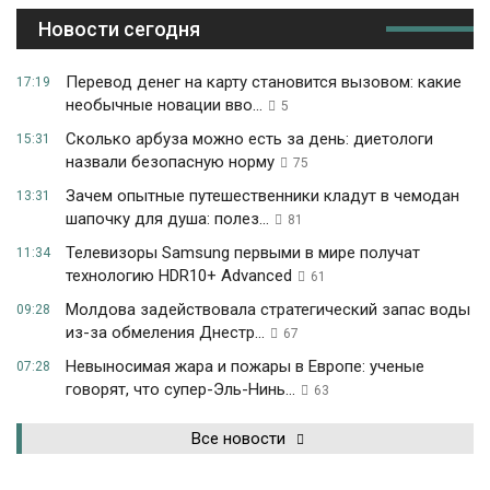
Новости сегодня
Перевод денег на карту становится вызовом: какие
17:19
необычные новации вво...
5
Сколько арбуза можно есть за день: диетологи
15:31
назвали безопасную норму
75
Зачем опытные путешественники кладут в чемодан
13:31
шапочку для душа: полез...
81
Телевизоры Samsung первыми в мире получат
11:34
технологию HDR10+ Advanced
61
Молдова задействовала стратегический запас воды
09:28
из-за обмеления Днестр...
67
Невыносимая жара и пожары в Европе: ученые
07:28
говорят, что супер-Эль-Нинь...
63
Все новости