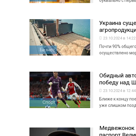
буквально с перв
Украина суще
агропродукц
23.10.2024 в 14:2
Почти 90% общего
Бизнес
осуществлено мо
Обидный авто
победу над 
23.10.2024 в 12:4
Ближе к концу по
Спорт
уже слишком поз
Медвежонок 
паспорт Вели