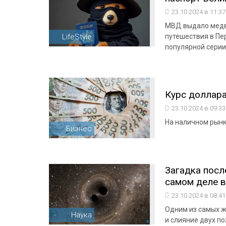
23.10.2024 в 11:3
МВД выдало медв
LifeStyle
путешествия в Пе
популярной сери
Курс доллара
23.10.2024 в 09:3
На наличном рынке
Бизнес
Загадка посл
самом деле в
23.10.2024 в 08:4
Одним из самых ж
Наука
и слияние двух п