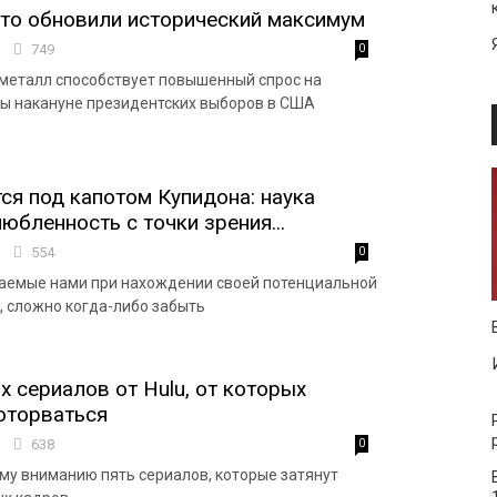
то обновили исторический максимум
3
749
0
гметалл способствует повышенный спрос на
ы накануне президентских выборов в США
ся под капотом Купидона: наука
юбленность с точки зрения...
3
554
0
аемые нами при нахождении своей потенциальной
, сложно когда-либо забыть
х сериалов от Hulu, от которых
оторваться
5
638
0
у вниманию пять сериалов, которые затянут