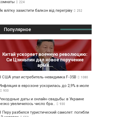
комнаты
224
Як влітку захистити балкон від перегріву
252
Популярное
Китай ускоряет военную революцию:
Си Цзиньпин дал новое поручение
арми...
В США упал истребитель-невидимка F-35B
1080
Инфляция в еврозоне ускорилась до 2,9% в июле
933
Рекордные даты и онлайн-свадьбы: в Украине
резко увеличилось число бра...
930
В Перу разбился туристический самолет: погибли