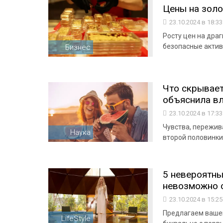
Цены на золо
23.10.2024 в 18:3
Росту цен на дра
безопасные актив
Бизнес
Что скрывает
объяснила вл
23.10.2024 в 17:3
Чувства, пережив
Наука
второй половинки
5 невероятны
невозможно 
23.10.2024 в 15:2
Предлагаем вашем
LifeStyle