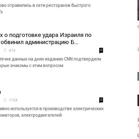
во отравились в сети ресторанов быстрого
's
х о подготовке удара Израиля по
 обвинил администрацию Б...
2
414
0
течке данных на днях изданию CNN подтвердили
торые знакомы с этим вопросом
а
3
1154
0
ивно используется в производстве электрических
рматоров, электродвигателей.