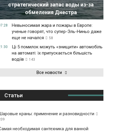
стратегический запас воды из-за
обмеления Днестра
Невыносимая жара и пожары в Европе:
07:28
ученые говорят, что супер-Эль-Ниньо даже
еще не начался
58
Ці 5 помилок можуть «знищити» автомобіль
21:30
на автоматі: їх припускається більшість
водіїв
143
Все новости
Статьи
Шаровые краны: применение и разновидности
209
Самая необходимая сантехника для ванной