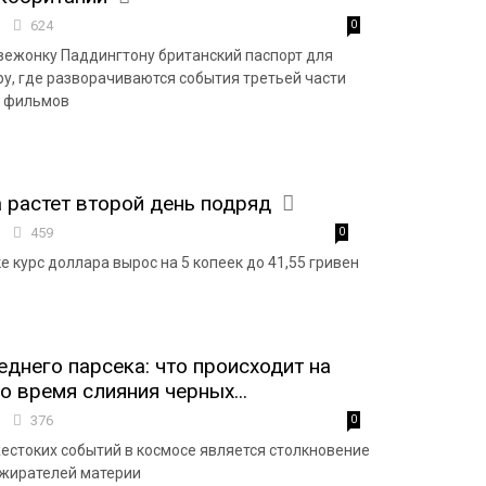
7
624
0
ежонку Паддингтону британский паспорт для
ру, где разворачиваются события третьей части
и фильмов
 растет второй день подряд
3
459
0
 курс доллара вырос на 5 копеек до 41,55 гривен
еднего парсека: что происходит на
о время слияния черных...
1
376
0
естоких событий в космосе является столкновение
ожирателей материи