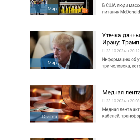
В США люди массо
Мир
питания McDonald
Утечка данны
Ирану: Трамп
23.10.2024 в 20:1
Информацию об у
Мир
три человека, ко
Медная лент
23.10.2024 в 20:0
Медная лента акт
кабелей, трансфо
Статьи