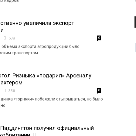
ых кадров
ственно увеличила экспорт
ии
2
538
0
 объема экспорта агропродукции было
рским транспортом
гол Ризныка «подарил» Арсеналу
Шахтером
4
336
0
единка «горняки» побежали отыгрываться, но было
дно
Паддингтон получил официальный
кобритании