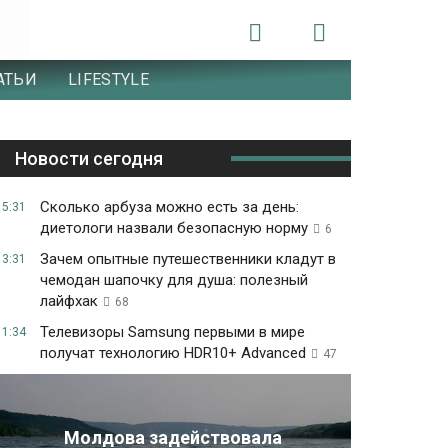
АТЬИ
LIFESTYLE
Новости сегодня
Сколько арбуза можно есть за день:
15:31
диетологи назвали безопасную норму
6
Зачем опытные путешественники кладут в
13:31
чемодан шапочку для душа: полезный
лайфхак
68
Телевизоры Samsung первыми в мире
11:34
получат технологию HDR10+ Advanced
47
Молдова задействовала