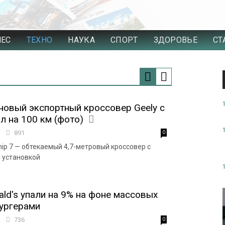
НЕС
ТЕХНО
НАУКА
СПОРТ
ЗДОРОВЬЕ
СТ
новый экспортный кроссовер Geely с
л на 100 км (фото)
5
891
0
ship 7 — обтекаемый 4,7-метровый кроссовер с
 установкой
ld's упали на 9% на фоне массовых
ургерами
2
736
0