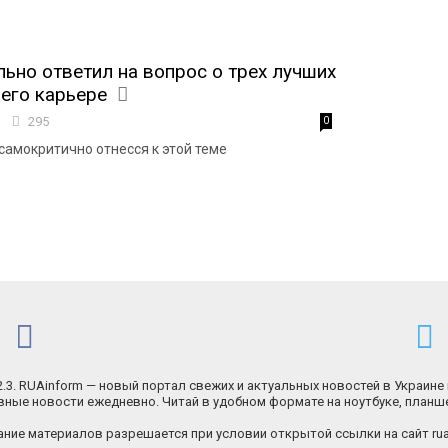
льно ответил на вопрос о трех лучших
 его карьере
0
295
0
самокритично отнесся к этой теме
.2.3. RUAinform — новый портал свежих и актуальных новостей в Украине 
ные новости ежедневно. Читай в удобном формате на ноутбуке, планш
ние материалов разрешается при условии открытой ссылки на сайт rua