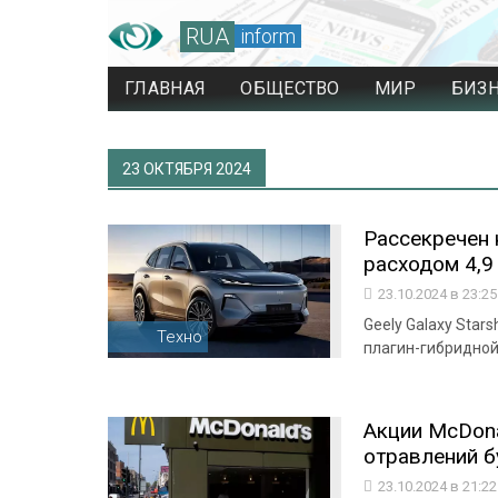
RUA
inform
ГЛАВНАЯ
ОБЩЕСТВО
МИР
БИЗ
23 ОКТЯБРЯ 2024
Рассекречен 
расходом 4,9 
23.10.2024 в 23:2
Geely Galaxy Star
Техно
плагин-гибридной
Акции McDona
отравлений б
23.10.2024 в 21:2