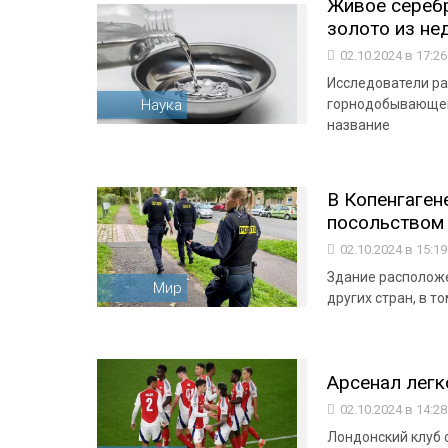
Живое серебр
золото из нед
02.10.2024 в 17:2
Исследователи рас
Наука
горнодобывающей
название
В Копенгаген
посольством
02.10.2024 в 15:1
Здание расположе
Мир
других стран, в т
Арсенал легк
02.10.2024 в 14:2
Лондонский клуб 