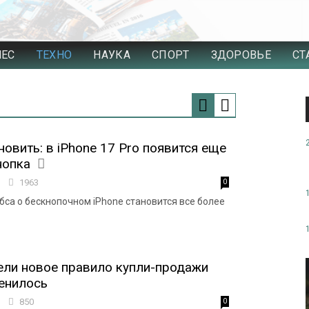
НЕС
ТЕХНО
НАУКА
СПОРТ
ЗДОРОВЬЕ
СТ
новить: в iPhone 17 Pro появится еще
нопка
2
1963
0
са о бескнопочном iPhone становится все более
ели новое правило купли-продажи
менилось
9
850
0