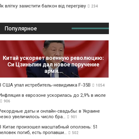
Як влітку захистити балкон від перегріву
234
Популярное
Китай ускоряет военную революцию:
Си Цзиньпин дал новое поручение
арми...
В США упал истребитель-невидимка F-35B
1054
Инфляция в еврозоне ускорилась до 2,9% в июле
906
Рекордные даты и онлайн-свадьбы: в Украине
резко увеличилось число бра...
901
В Китае произошел масштабный оползень: 51
человек погиб, есть пропавши...
502