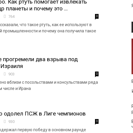
о. Как ртуть помогает извлекать
р планеты и почему это ...
6
764
0
сказали, что такое ртуть, как ее используют в
 промышленности и почему она получила такое
е прогремели два взрыва под
 Израиля
9
903
0
но вблизи с посольствами и консульствами ряда
ом числе и Ирана
о одолел ПСЖ в Лиге чемпионов
8
930
0
одержал первую победу в основном раунде