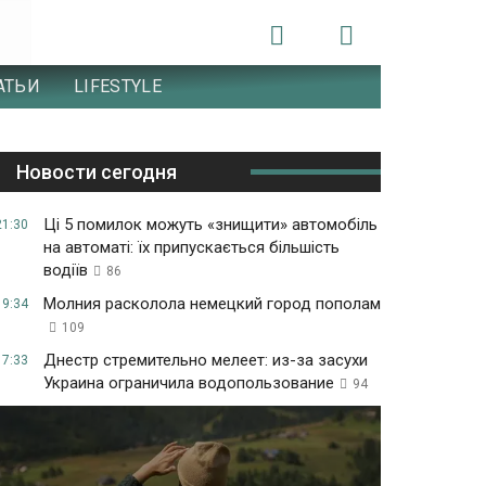
АТЬИ
LIFESTYLE
Новости сегодня
Ці 5 помилок можуть «знищити» автомобіль
21:30
на автоматі: їх припускається більшість
водіїв
86
Молния расколола немецкий город пополам
19:34
109
Днестр стремительно мелеет: из-за засухи
17:33
Украина ограничила водопользование
94