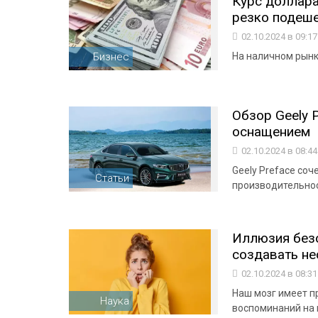
Курс доллара
резко подеш
02.10.2024 в 09:1
Бизнес
На наличном рынке
Обзор Geely 
оснащением
02.10.2024 в 08:4
Geely Preface со
Статьи
производительнос
Иллюзия безо
создавать не
02.10.2024 в 08:3
Наш мозг имеет 
Наука
воспоминаний на