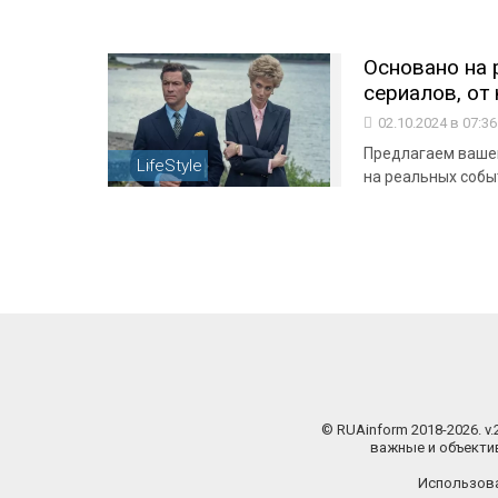
Основано на 
сериалов, от 
02.10.2024 в 07:3
Предлагаем вашем
LifeStyle
на реальных собы
© RUAinform 2018-2026. v
важные и объектив
Использова