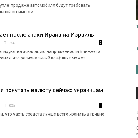
купле-продаже автомобиля будут требовать
альной стоимости
ет после атаки Ирана на Израиль
3
766
0
агируют на эскалацию напряженности Ближнего
асения, что региональный конфликт может
и покупать валюту сейчас: украинцам
3
805
0
, что часть средств лучше всего хранить в гривне