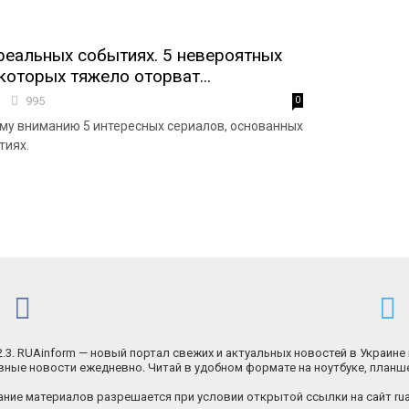
реальных событиях. 5 невероятных
которых тяжело оторват...
6
995
0
у вниманию 5 интересных сериалов, основанных
тиях.
.2.3. RUAinform — новый портал свежих и актуальных новостей в Украине 
ные новости ежедневно. Читай в удобном формате на ноутбуке, планш
ние материалов разрешается при условии открытой ссылки на сайт rua