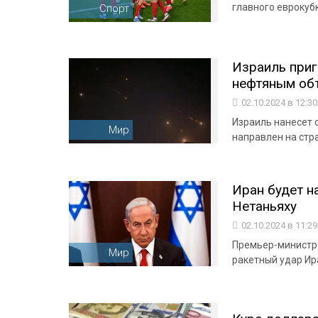
главного еврокуб
Спорт
Израиль приг
нефтяным об
02.10.2024 в 12:3
Израиль нанесет 
Мир
направлен на стр
Иран будет н
Нетаньяху
02.10.2024 в 11:2
Премьер-министр 
Мир
ракетный удар Ир