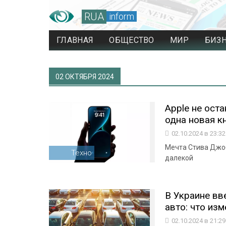
RUA
inform
ГЛАВНАЯ
ОБЩЕСТВО
МИР
БИЗ
02 ОКТЯБРЯ 2024
Apple не оста
одна новая к
02.10.2024 в 23:3
Мечта Стива Джоб
Техно
далекой
В Украине вв
авто: что из
02.10.2024 в 21:2