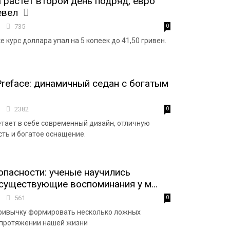
 растет второй день подряд, евро
евел
7
735
0
 курс доллара упал на 5 копеек до 41,50 гривен.
Preface: динамичный седан с богатым
4
2382
0
четает в себе современный дизайн, отличную
ть и богатое оснащение.
пасности: ученые научились
существующие воспоминания у м...
1
561
0
привычку формировать несколько ложных
 протяжении нашей жизни