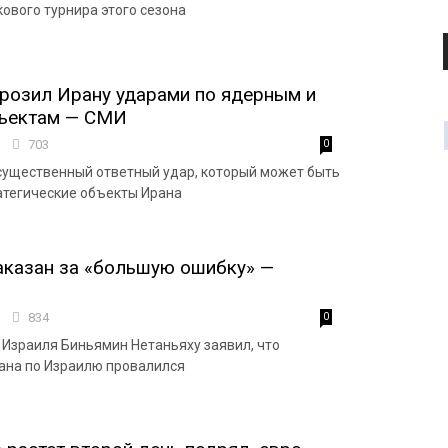
кового турнира этого сезона
розил Ирану ударами по ядерным и
ъектам — СМИ
0
703
0
существенный ответный удар, который может быть
атегические объекты Ирана
аказан за «большую ошибку» —
9
834
0
Израиля Биньямин Нетаньяху заявил, что
ана по Израилю провалился