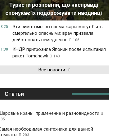
Туристи розповіли, що насправді
спонукає їх подорожувати наодинці
Эти симптомы во время жары могут быть
13:25
смертельно опасными: врач призвала
действовать немедленно
106
КНДР пригрозила Японии после испытания
11:30
ракет Tomahawk
140
Все новости
Статьи
Шаровые краны: применение и разновидности
185
Самая необходимая сантехника для ванной
комнаты
203