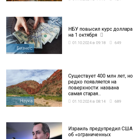
НБУ повысил курс доллара
на 1 октября
01.10.2024 в 09:18
649
Бизнес
Существует 400 млн лет, но
редко появляется на
поверхности: названа
самая старая...
Наука
01.10.2024 в 08:14
689
Израиль предупредил США
об «ограниченных