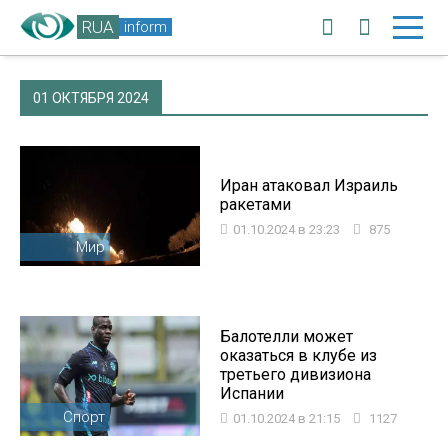
RUA
inform
01 ОКТЯБРЯ 2024
Иран атаковал Израиль
ракетами
01.10.2024 в 23:23
875
Мир
Балотелли может
оказаться в клубе из
третьего дивизиона
Испании
Спорт
01.10.2024 в 21:15
1127