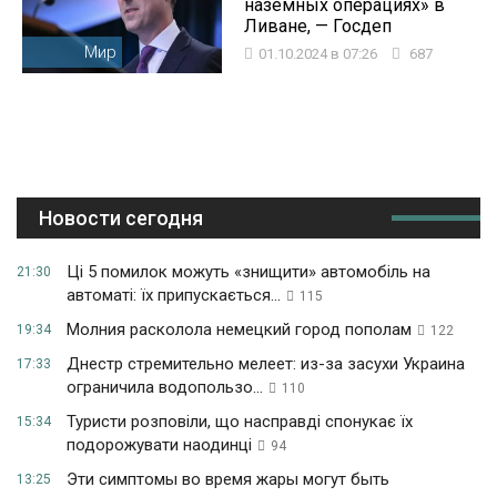
наземных операциях» в
Ливане, — Госдеп
Мир
01.10.2024 в 07:26
687
Новости сегодня
Ці 5 помилок можуть «знищити» автомобіль на
21:30
автоматі: їх припускається...
115
Молния расколола немецкий город пополам
19:34
122
Днестр стремительно мелеет: из-за засухи Украина
17:33
ограничила водопользо...
110
Туристи розповіли, що насправді спонукає їх
15:34
подорожувати наодинці
94
Эти симптомы во время жары могут быть
13:25