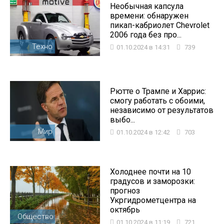
Необычная капсула
времени: обнаружен
пикап-кабриолет Chevrolet
2006 года без про...
Техно
01.10.2024 в 14:31
739
Рютте о Трампе и Харрис:
смогу работать с обоими,
независимо от результатов
выбо...
Мир
01.10.2024 в 12:42
703
Холоднее почти на 10
градусов и заморозки:
прогноз
Укргидрометцентра на
октябрь
Общество
01.10.2024 в 11:19
721