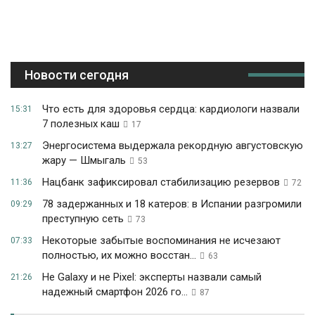
Новости сегодня
Что есть для здоровья сердца: кардиологи назвали
15:31
7 полезных каш
17
Энергосистема выдержала рекордную августовскую
13:27
жару — Шмыгаль
53
Нацбанк зафиксировал стабилизацию резервов
11:36
72
78 задержанных и 18 катеров: в Испании разгромили
09:29
преступную сеть
73
Некоторые забытые воспоминания не исчезают
07:33
полностью, их можно восстан...
63
Не Galaxy и не Pixel: эксперты назвали самый
21:26
надежный смартфон 2026 го...
87