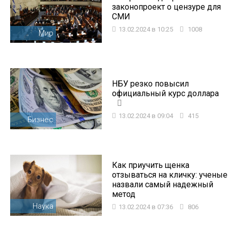
законопроект о цензуре для
СМИ
13.02.2024 в 10:25
1008
Мир
НБУ резко повысил
официальный курс доллара
13.02.2024 в 09:04
415
Бизнес
Как приучить щенка
отзываться на кличку: ученые
назвали самый надежный
метод
Наука
13.02.2024 в 07:36
806