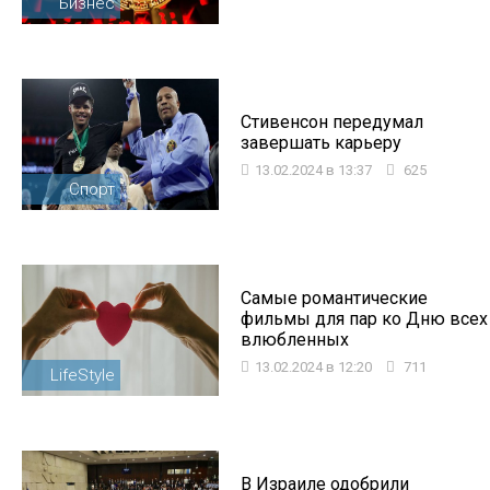
Бизнес
Стивенсон передумал
завершать карьеру
13.02.2024 в 13:37
625
Спорт
Самые романтические
фильмы для пар ко Дню всех
влюбленных
13.02.2024 в 12:20
711
LifeStyle
В Израиле одобрили