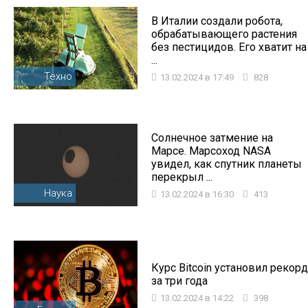
В Италии создали робота,
обрабатывающего растения
без пестицидов. Его хватит на
...
Техно
13.02.2024 в 17:49
828
Солнечное затмение на
Марсе. Марсоход NASA
увидел, как спутник планеты
перекрыл ...
Наука
13.02.2024 в 16:30
413
Курс Bitcoin установил рекорд
за три года
13.02.2024 в 14:22
398