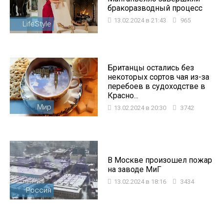
бракоразводный процесс
13.02.2024 в 21:43
965
LifeStyle
Британцы остались без
некоторых сортов чая из-за
перебоев в судоходстве в
Красно...
Мир
13.02.2024 в 20:30
3742
В Москве произошел пожар
на заводе МиГ
13.02.2024 в 18:16
3434
Россия