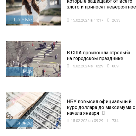
которые защищают от всего
злого и приносят невероятное
...
LifeStyle
15.02.2024 в 11:17
2633
В США произошла стрельба
на городском празднике
15.02.2024 в 10:29
809
Мир
НБУ повысил официальный
курс доллара до максимума с
начала января
15.02.2024 в 09:29
734
Бизнес