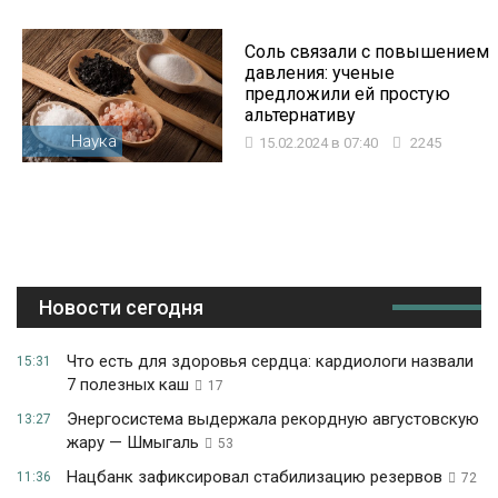
Соль связали с повышением
давления: ученые
предложили ей простую
альтернативу
Наука
15.02.2024 в 07:40
2245
Новости сегодня
Что есть для здоровья сердца: кардиологи назвали
15:31
7 полезных каш
17
Энергосистема выдержала рекордную августовскую
13:27
жару — Шмыгаль
53
Нацбанк зафиксировал стабилизацию резервов
11:36
72