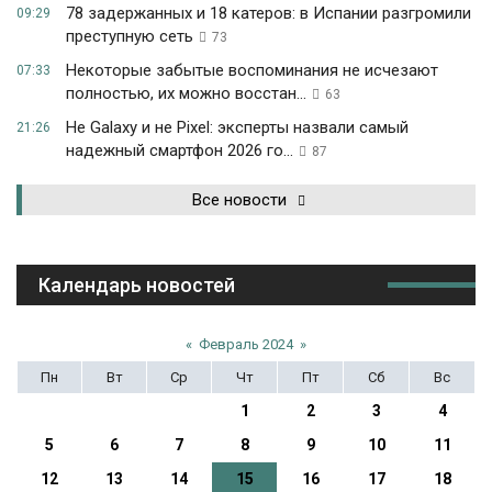
78 задержанных и 18 катеров: в Испании разгромили
09:29
преступную сеть
73
Некоторые забытые воспоминания не исчезают
07:33
полностью, их можно восстан...
63
Не Galaxy и не Pixel: эксперты назвали самый
21:26
надежный смартфон 2026 го...
87
Все новости
Календарь новостей
«
Февраль 2024
»
Пн
Вт
Ср
Чт
Пт
Сб
Вс
1
2
3
4
5
6
7
8
9
10
11
12
13
14
15
16
17
18