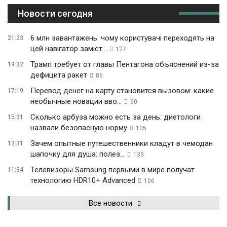
Новости сегодня
6 млн завантажень: чому користувачі переходять на
21:23
цей навігатор заміст...
127
Трамп требует от главы Пентагона объяснений из-за
19:32
дефицита ракет
86
Перевод денег на карту становится вызовом: какие
17:19
необычные новации вво...
60
Сколько арбуза можно есть за день: диетологи
15:31
назвали безопасную норму
105
Зачем опытные путешественники кладут в чемодан
13:31
шапочку для душа: полез...
133
Телевизоры Samsung первыми в мире получат
11:34
технологию HDR10+ Advanced
106
Все новости