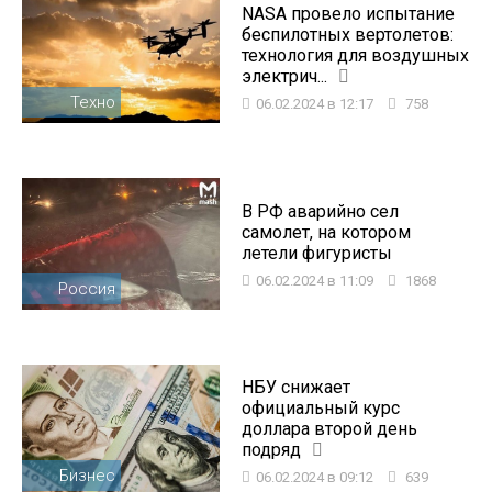
NASA провело испытание
беспилотных вертолетов:
технология для воздушных
электрич...
Техно
06.02.2024 в 12:17
758
В РФ аварийно сел
самолет, на котором
летели фигуристы
06.02.2024 в 11:09
1868
Россия
НБУ снижает
официальный курс
доллара второй день
подряд
Бизнес
06.02.2024 в 09:12
639