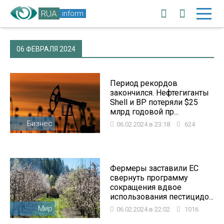
RUA
inform
06 ФЕВРАЛЯ 2024
Период рекордов
закончился. Нефтегиганты
Shell и ВР потеряли $25
млрд годовой пр...
Бизнес
06.02.2024 в 23:18
624
Фермеры заставили ЕС
свернуть программу
сокращения вдвое
использования пестицидо...
Мир
06.02.2024 в 22:02
1016