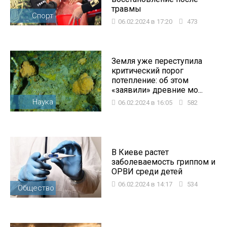
травмы
Спорт
06.02.2024 в 17:20
473
Земля уже переступила
критический порог
потепление: об этом
«заявили» древние мо...
Наука
06.02.2024 в 16:05
582
В Киеве растет
заболеваемость гриппом и
ОРВИ среди детей
06.02.2024 в 14:17
534
Общество