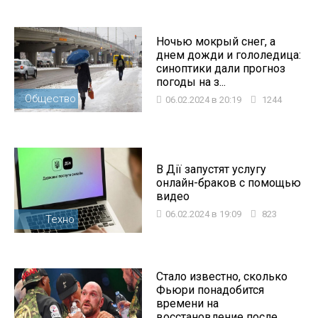
Ночью мокрый снег, а
днем дожди и гололедица:
синоптики дали прогноз
погоды на з...
Общество
06.02.2024 в 20:19
1244
В Дії запустят услугу
онлайн-браков с помощью
видео
06.02.2024 в 19:09
823
Техно
Стало известно, сколько
Фьюри понадобится
времени на
восстановление после