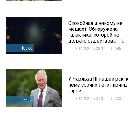
Спокойная и никому не
мешает. Обнаружена
галактика, которой не
должно существова...
Наука
06.02.2024 в 08:14
645
У Чарльза III нашли рак: к
нему срочно летит принц
Гарри
06.02.2024 в 07:35
700
Мир