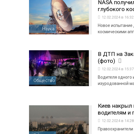
NASA получил
глубокого ко
12.02.2024 в 16:3
Новое испытание 
Наука
космическими апп
В ДТП на Зак
(фото)
12.02.2024 в 15:3
Водителя одного 
Общество
изуродованной ма
Киев накрыл 
водителям и
12.02.2024 в 14:2
Правоохранители