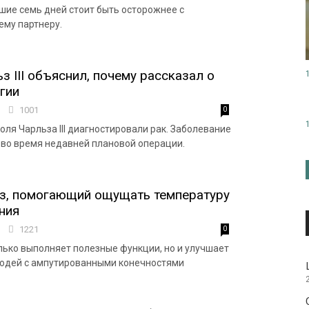
шие семь дней стоит быть осторожнее с
ему партнеру.
з ІІІ объяснил, почему рассказал о
гии
3
1001
0
оля Чарльза III диагностировали рак. Заболевание
во время недавней плановой операции.
ез, помогающий ощущать температуру
ния
9
1221
0
олько выполняет полезные функции, но и улучшает
людей с ампутированными конечностями