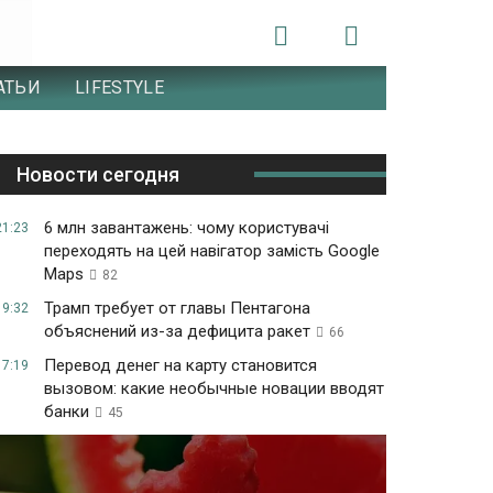
АТЬИ
LIFESTYLE
Новости сегодня
6 млн завантажень: чому користувачі
21:23
переходять на цей навігатор замість Google
Maps
82
Трамп требует от главы Пентагона
19:32
объяснений из-за дефицита ракет
66
Перевод денег на карту становится
17:19
вызовом: какие необычные новации вводят
банки
45