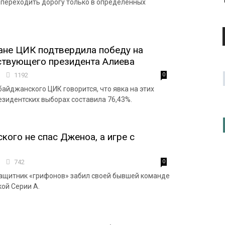
переходить дорогу только в определенных
ане ЦИК подтвердила победу на
ствующего президента Алиева
4
1192
0
байджанского ЦИК говорится, что явка на этих
зидентских выборах составила 76,43%.
кого не спас Дженоа, а игре с
8
742
0
ащитник «грифонов» забил своей бывшей команде
кой Серии А.