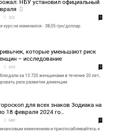
рожал: НБУ установил официальный
евраля
1
522
0
 курс не изменился - 38,05 грн/доллар.
ривычек, которые уменьшают риск
енщин – исследование
9
639
0
блюдали за 13 720 женщинами в течение 20 лет,
ровать риск развития деменции.
ороскоп для всех знаков Зодиака на
о 18 февраля 2024 го...
3
680
0
финансовым изменениям и приспосабливайтесь к