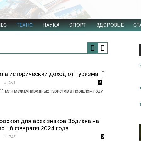
НЕС
ТЕХНО
НАУКА
СПОРТ
ЗДОРОВЬЕ
СТ
ила исторический доход от туризма
9
661
0
7,1 млн международных туристов в прошлом году
оскоп для всех знаков Зодиака на
по 18 февраля 2024 года
8
745
0