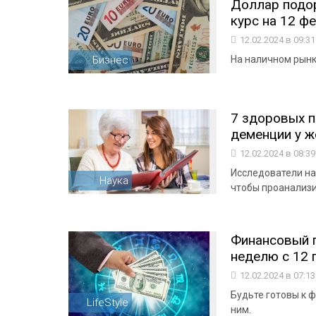
Доллар подо
курс на 12 ф
12.02.2024 в 09:3
Бизнес
На наличном рынке
7 здоровых п
деменции у ж
12.02.2024 в 08:3
Исследователи на
Наука
чтобы проанализи
Финансовый г
неделю с 12 п
12.02.2024 в 07:1
Будьте готовы к 
LifeStyle
ним.