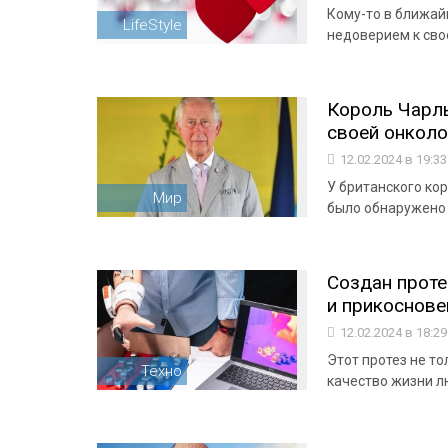
Кому-то в ближай
LifeStyle
недоверием к сво
Король Чарль
своей онколо
12.02.2024 в 19:3
У британского кор
Мир
было обнаружено 
Создан прот
и прикоснове
12.02.2024 в 18:2
Этот протез не т
Техно
качество жизни 