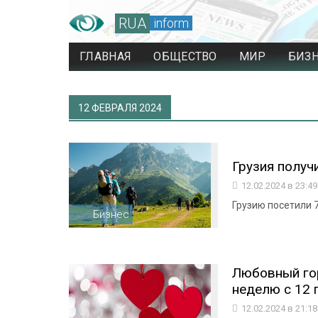
RUA
inform
ГЛАВНАЯ
ОБЩЕСТВО
МИР
БИЗ
12 ФЕВРАЛЯ 2024
Грузия получ
12.02.2024 в 23:4
Грузию посетили 
Бизнес
Любовный гор
неделю с 12 
12.02.2024 в 21:1