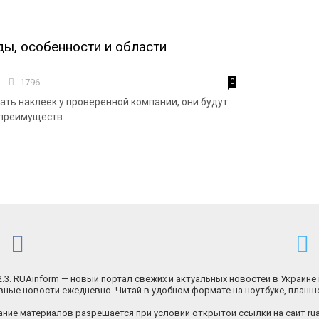
ды, особенности и области
2
1796
0
ать наклеек у проверенной компании, они будут
 преимуществ.
.2.3. RUAinform — новый портал свежих и актуальных новостей в Украине 
ные новости ежедневно. Читай в удобном формате на ноутбуке, планш
ние материалов разрешается при условии открытой ссылки на сайт rua