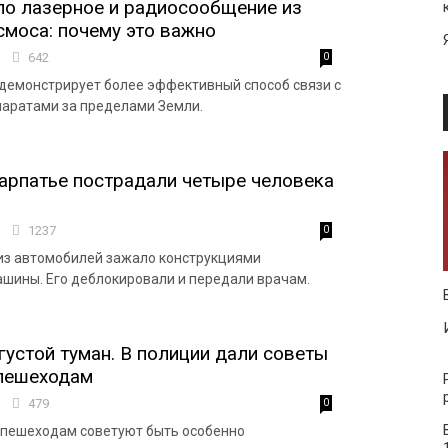
о лазерное и радиосообщение из
смоса: почему это важно
2
642
0
демонстрирует более эффективный способ связи с
аратами за пределами Земли.
арпатье пострадали четыре человека
7
1237
0
из автомобилей зажало конструкциями
шины. Его деблокировали и передали врачам.
густой туман. В полиции дали советы
 пешеходам
8
479
0
 пешеходам советуют быть особенно