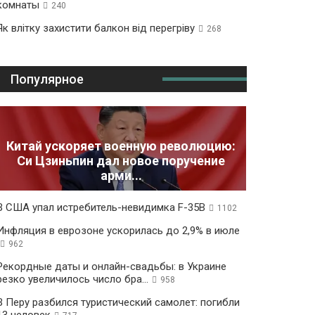
комнаты
240
Як влітку захистити балкон від перегріву
268
Популярное
Китай ускоряет военную революцию:
Си Цзиньпин дал новое поручение
арми...
В США упал истребитель-невидимка F-35B
1102
Инфляция в еврозоне ускорилась до 2,9% в июле
962
Рекордные даты и онлайн-свадьбы: в Украине
резко увеличилось число бра...
958
В Перу разбился туристический самолет: погибли