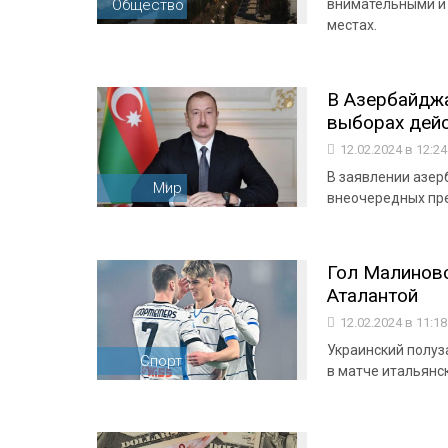
Общество
внимательными и 
местах.
В Азербайдж
выборах дей
12.02.2024 в 12:2
В заявлении азер
Мир
внеочередных пре
Гол Малиновс
Аталантой
12.02.2024 в 11:1
Украинский полуз
Спорт
в матче итальянс