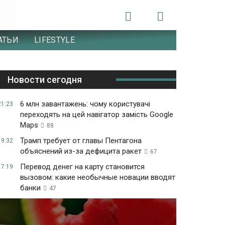
АТЬИ
LIFESTYLE
Новости сегодня
6 млн завантажень: чому користувачі
21:23
переходять на цей навігатор замість Google
Maps
88
Трамп требует от главы Пентагона
19:32
объяснений из-за дефицита ракет
67
Перевод денег на карту становится
17:19
вызовом: какие необычные новации вводят
банки
47