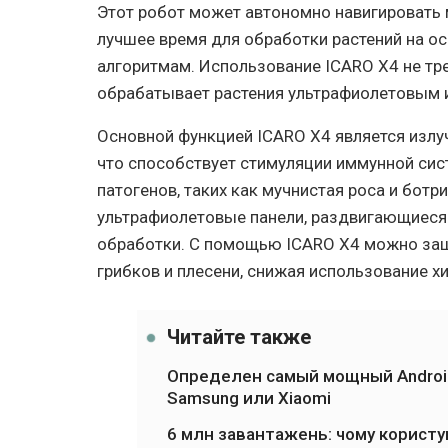
Этот робот может автономно навигировать
лучшее время для обработки растений на о
алгоритмам. Использование ICARO X4 не тре
обрабатывает растения ультрафиолетовым 
Основной функцией ICARO X4 является излуч
что способствует стимуляции иммунной си
патогенов, таких как мучнистая роса и ботр
ультрафиолетовые панели, раздвигающиеся
обработки. С помощью ICARO X4 можно защ
грибков и плесени, снижая использование х
Читайте также
Определен самый мощный Android
Samsung или Xiaomi
6 млн завантажень: чому користу