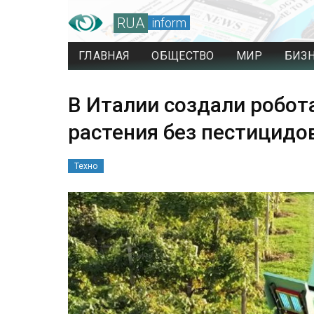
RUA
inform
ГЛАВНАЯ
ОБЩЕСТВО
МИР
БИЗ
В Италии создали робо
растения без пестицидов.
Техно