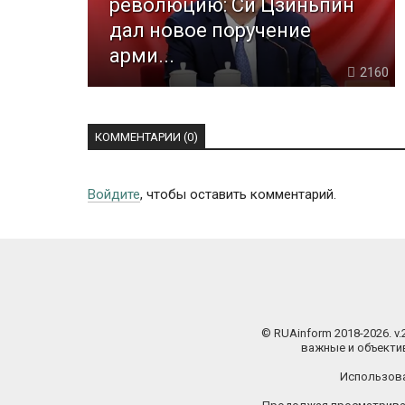
революцию: Си Цзиньпин
дал новое поручение
арми...
2160
КОММЕНТАРИИ (0)
Войдите
, чтобы оставить комментарий.
© RUAinform 2018-2026. v
важные и объектив
Использова