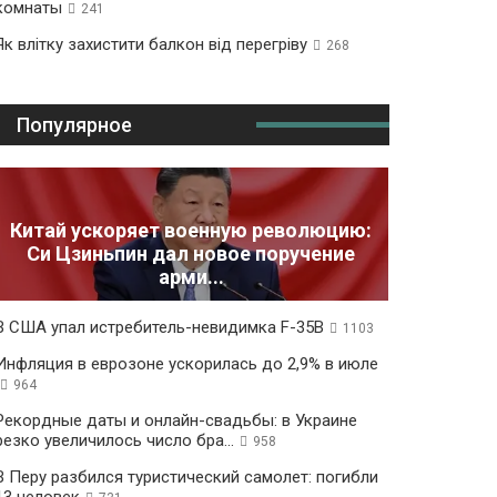
комнаты
241
Як влітку захистити балкон від перегріву
268
Популярное
Китай ускоряет военную революцию:
Си Цзиньпин дал новое поручение
арми...
В США упал истребитель-невидимка F-35B
1103
Инфляция в еврозоне ускорилась до 2,9% в июле
964
Рекордные даты и онлайн-свадьбы: в Украине
резко увеличилось число бра...
958
В Перу разбился туристический самолет: погибли