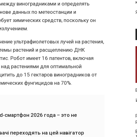
 между виноградниками и определять
снове данных по метеостанции и
бует химических средств, поскольку он
излучением.
ение ультрафиолетовых лучей на растения,
стемы растений и расщеплению ДНК
итис. Робот имеет 16 патентов, включая
 над растениями для оптимальной
итить до 15 гектаров виноградников от
имических фунгицидов на 70%.
-смартфон 2026 года – это не
вачі переходять на цей навігатор