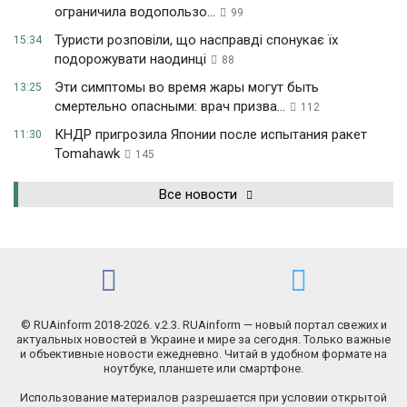
ограничила водопользо...
99
Туристи розповіли, що насправді спонукає їх
15:34
подорожувати наодинці
88
Эти симптомы во время жары могут быть
13:25
смертельно опасными: врач призва...
112
КНДР пригрозила Японии после испытания ракет
11:30
Tomahawk
145
Все новости
© RUAinform 2018-2026. v.2.3. RUAinform — новый портал свежих и
актуальных новостей в Украине и мире за сегодня. Только важные
и объективные новости ежедневно. Читай в удобном формате на
ноутбуке, планшете или смартфоне.
Использование материалов разрешается при условии открытой