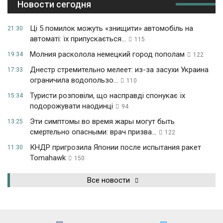
Новости сегодня
Ці 5 помилок можуть «знищити» автомобіль на
21:30
автоматі: їх припускається...
115
Молния расколола немецкий город пополам
19:34
122
Днестр стремительно мелеет: из-за засухи Украина
17:33
ограничила водопользо...
110
Туристи розповіли, що насправді спонукає їх
15:34
подорожувати наодинці
94
Эти симптомы во время жары могут быть
13:25
смертельно опасными: врач призва...
122
КНДР пригрозила Японии после испытания ракет
11:30
Tomahawk
150
Все новости