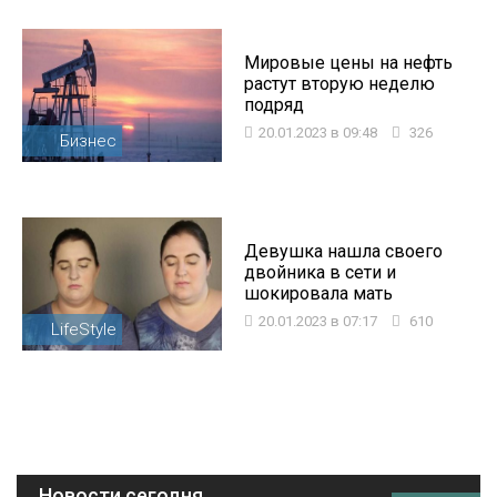
Мировые цены на нефть
растут вторую неделю
подряд
20.01.2023 в 09:48
326
Бизнес
Девушка нашла своего
двойника в сети и
шокировала мать
20.01.2023 в 07:17
610
LifeStyle
Новости сегодня