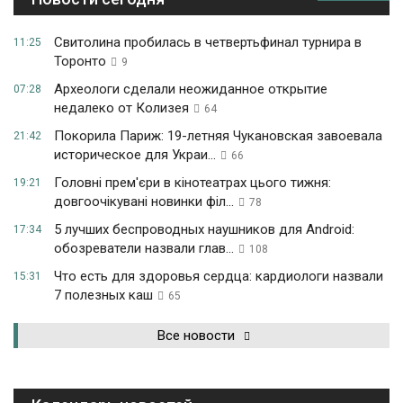
Свитолина пробилась в четвертьфинал турнира в
11:25
Торонто
9
Археологи сделали неожиданное открытие
07:28
недалеко от Колизея
64
Покорила Париж: 19-летняя Чукановская завоевала
21:42
историческое для Украи...
66
Головні прем'єри в кінотеатрах цього тижня:
19:21
довгоочікувані новинки філ...
78
5 лучших беспроводных наушников для Android:
17:34
обозреватели назвали глав...
108
Что есть для здоровья сердца: кардиологи назвали
15:31
7 полезных каш
65
Все новости