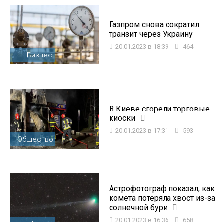
Газпром снова сократил
транзит через Украину
20.01.2023 в 18:39
464
Бизнес
В Киеве сгорели торговые
киоски
20.01.2023 в 17:31
593
Общество
Астрофотограф показал, как
комета потеряла хвост из-за
солнечной бури
20.01.2023 в 16:36
658