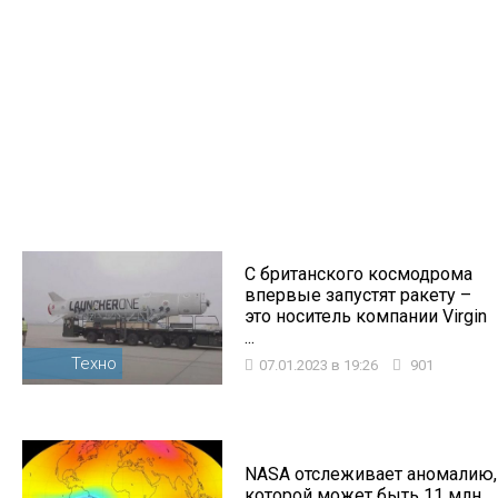
С британского космодрома
впервые запустят ракету –
это носитель компании Virgin
...
Техно
07.01.2023 в 19:26
901
NASA отслеживает аномалию,
которой может быть 11 млн