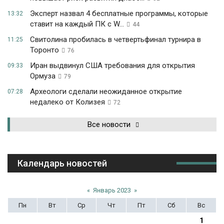
Эксперт назвал 4 бесплатные программы, которые
13:32
ставит на каждый ПК с W...
44
Свитолина пробилась в четвертьфинал турнира в
11:25
Торонто
76
Иран выдвинул США требования для открытия
09:33
Ормуза
79
Археологи сделали неожиданное открытие
07:28
недалеко от Колизея
72
Все новости
Календарь новостей
«
Январь 2023
»
Пн
Вт
Ср
Чт
Пт
Сб
Вс
1