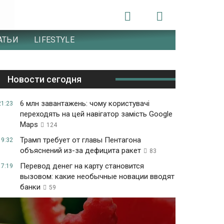
АТЬИ
LIFESTYLE
Новости сегодня
6 млн завантажень: чому користувачі
21:23
переходять на цей навігатор замість Google
Maps
124
Трамп требует от главы Пентагона
19:32
объяснений из-за дефицита ракет
83
Перевод денег на карту становится
17:19
вызовом: какие необычные новации вводят
банки
59