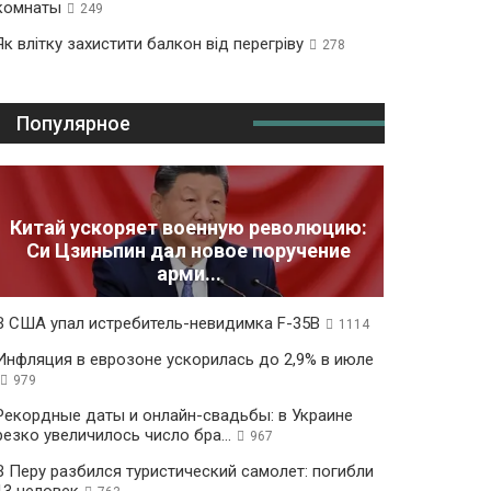
комнаты
249
Як влітку захистити балкон від перегріву
278
Популярное
Китай ускоряет военную революцию:
Си Цзиньпин дал новое поручение
арми...
В США упал истребитель-невидимка F-35B
1114
Инфляция в еврозоне ускорилась до 2,9% в июле
979
Рекордные даты и онлайн-свадьбы: в Украине
резко увеличилось число бра...
967
В Перу разбился туристический самолет: погибли