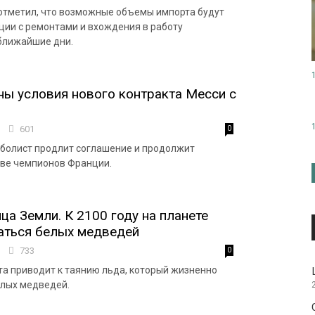
отметил, что возможные объемы импорта будут
ации с ремонтами и вхождения в работу
ближайшие дни.
ны условия нового контракта Месси с
3
601
0
болист продлит соглашение и продолжит
аве чемпионов Франции.
ца Земли. К 2100 году на планете
аться белых медведей
4
733
0
а приводит к таянию льда, который жизненно
елых медведей.