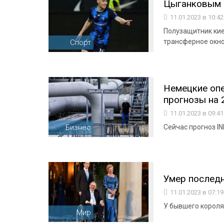
Цыганковым 
11.01.2023 в 10:4
Полузащитник кие
трансферное окно
Спорт
Немецкие оп
прогнозы на 2
11.01.2023 в 09:4
Бизнес
Сейчас прогноз I
Умер последн
11.01.2023 в 07:1
У бывшего короля
Мир