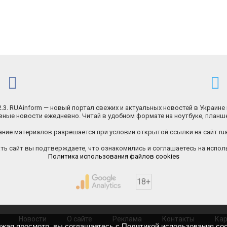
.2.3. RUAinform — новый портал свежих и актуальных новостей в Украине 
ные новости ежедневно. Читай в удобном формате на ноутбуке, планш
ние материалов разрешается при условии открытой ссылки на сайт rua
ь сайт вы подтверждаете, что ознакомились и соглашаетесь на исполь
Политика использования файлов cookies
18+
Новости
О сайте
Реклама
Контакты
Кар
лжая просмотр, вы соглашаетесь с
Политикой использования coo