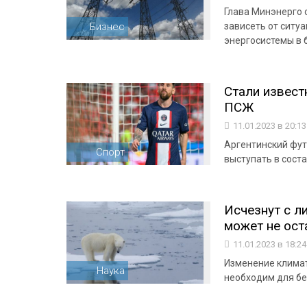
Глава Минэнерго 
Бизнес
зависеть от ситу
энергосистемы в 
Стали извест
ПСЖ
11.01.2023 в 20:1
Аргентинский фут
Спорт
выступать в сост
Исчезнут с ли
может не ост
11.01.2023 в 18:2
Изменение климат
Наука
необходим для б