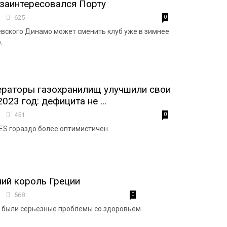
заинтересовался Порту
2
625
0
вского Динамо может сменить клуб уже в зимнее
.
ераторы газохранилищ улучшили свои
023 год: дефицита не ...
1
451
0
NES гораздо более оптимистичен.
ий король Греции
9
568
0
 были серьезные проблемы со здоровьем