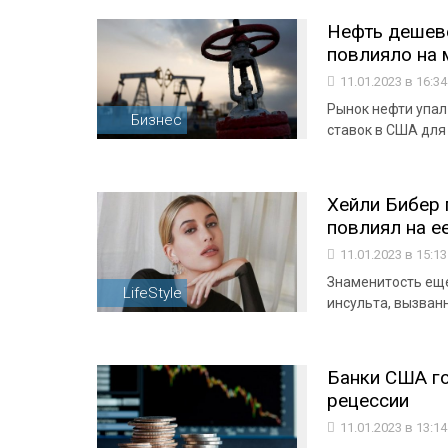
Нефть дешеве
повлияло на
11.01.2023 в 16:3
Рынок нефти упал
Бизнес
ставок в США дл
Хейли Бибер 
повлиял на е
11.01.2023 в 15:1
Знаменитость еще
LifeStyle
инсульта, вызван
Банки США го
рецессии
11.01.2023 в 13:1