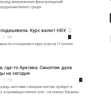
ели ряд американских финучреждений
 ухудшении бизнес-среды
 подешевела. Курс валют НБУ
2
493
0
ивны по отношению к евро упал на 11 копеек.
а, где-то Арктика. Синоптик дала
ды на сегодня
4
776
0
дождь, местами с мокрым снегом, пройдет в
, а преимущественно снег - на севере Украины.