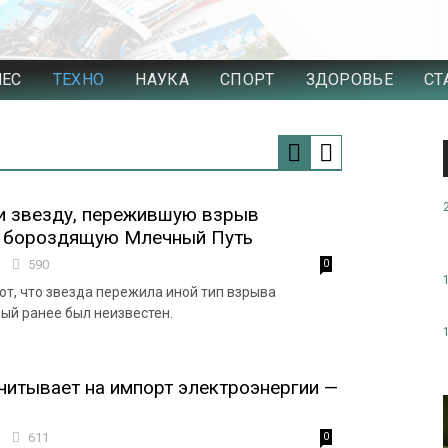
НЕС
ТЕХНО
НАУКА
СПОРТ
ЗДОРОВЬЕ
СТ
и звезду, пережившую взрыв
и бороздящую Млечный Путь
5
590
0
т, что звезда пережила иной тип взрыва
рый ранее был неизвестен.
читывает на импорт электроэнергии —
1
611
0