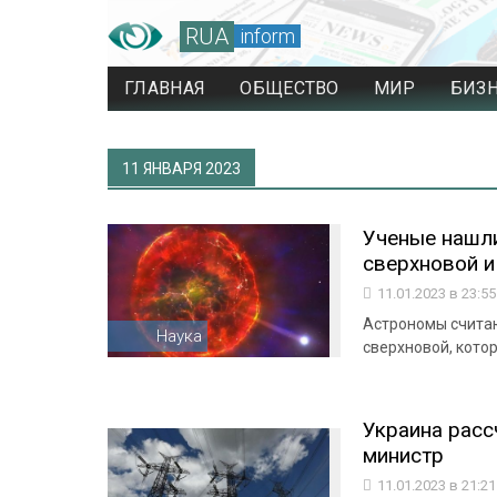
RUA
inform
ГЛАВНАЯ
ОБЩЕСТВО
МИР
БИЗ
11 ЯНВАРЯ 2023
Ученые нашл
сверхновой 
11.01.2023 в 23:5
Астрономы считаю
Наука
сверхновой, кото
Украина расс
министр
11.01.2023 в 21:2