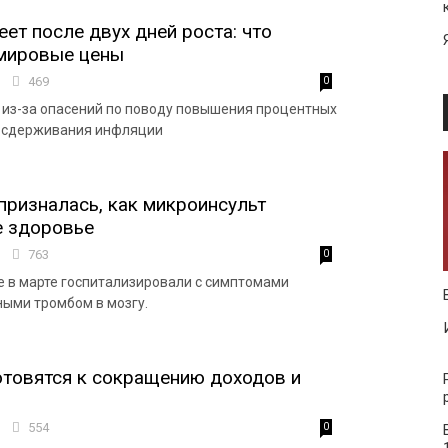
ет после двух дней роста: что
 мировые цены
4
469
0
 из-за опасений по поводу повышения процентных
я сдерживания инфляции
призналась, как микроинсульт
е здоровье
3
763
0
 в марте госпитализировали с симптомами
ными тромбом в мозгу.
товятся к сокращению доходов и
4
554
0