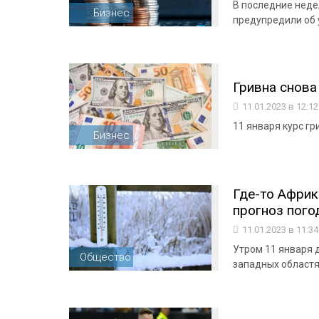
В последние нед
Бизнес
предупредили об
Гривна снова
11.01.2023 в 12:1
11 января курс гр
Бизнес
Где-то Африк
прогноз пого
11.01.2023 в 11:3
Утром 11 января 
Общество
западных областях