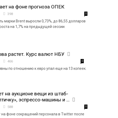
ает на фоне прогноза ОПЕК
9
398
0
ь марки Brent выросли 0,73%, до 86,55 долларов
роста на 1,7% на предыдущей сессии.
ова растет. Курс валют НБУ
9
466
0
ивны по отношению к евро упал еще на 13 копеек.
ет на аукционе вещи из штаб-
тичку», эспрессо-машины и ...
8
588
0
 на фоне сокращений персонала в Twitter после