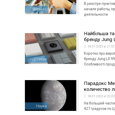
В реестре пункто
Бизнес
начале работы, п
деятельности.
Найбільша та
бренду Jung 
18.01.2023 в 21:0
Коротко про виро
Статьи
бренду Jung LS 99
Особливості проду
Парадокс Ме
количество л
18.01.2023 в 20:2
На большей част
Наука
427 градусов по 