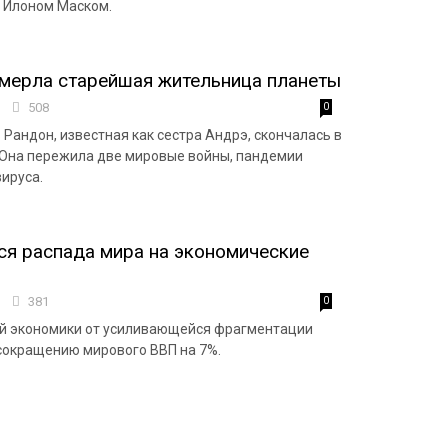
 Илоном Маском.
мерла старейшая жительница планеты
5
508
0
Рандон, известная как сестра Андрэ, скончалась в
. Она пережила две мировые войны, пандемии
вируса.
я распада мира на экономические
8
381
0
ой экономики от усиливающейся фрагментации
 сокращению мирового ВВП на 7%.