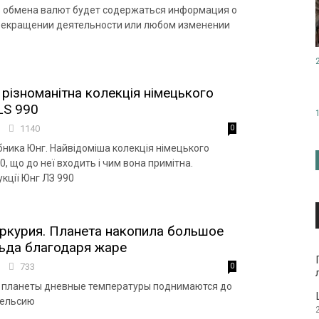
в обмена валют будет содержаться информация о
рекращении деятельности или любом изменении
 різноманітна колекція німецького
LS 990
7
1140
0
бника Юнг. Найвідоміша колекція німецького
0, що до неї входить і чим вона примітна.
кції Юнг ЛЗ 990
ркурия. Планета накопила большое
ьда благодаря жаре
0
733
0
и планеты дневные температуры поднимаются до
Цельсию