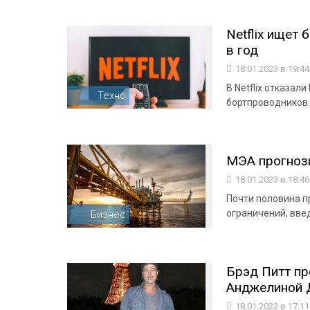
Netflix ищет
в год
18.01.2023 в 19:4
В Netflix отказал
Техно
бортпроводников.
МЭА прогнози
18.01.2023 в 18:4
Почти половина п
ограничений, введ
Бизнес
Брэд Питт пр
Анджелиной 
18.01.2023 в 17:1