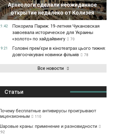
Археологи сделали неожиданное
открытие недалеко от Колизея
Покорила Париж: 19-летняя Чукановская
21:42
завоевала историческое для Украины
«золото» по хайдайвингу
70
Головні прем'єри в кінотеатрах цього тижня:
19:21
довгоочікувані новинки фільмів
78
Все новости
Статьи
Почему бесплатные антивирусы проигрывают
лицензионным
110
Шаровые краны: применение и разновидности
292