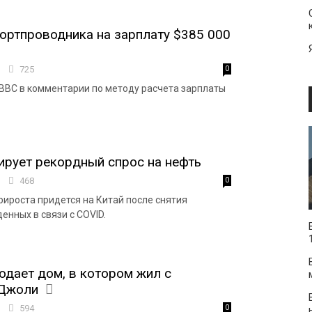
 бортпроводника на зарплату $385 000
4
725
0
и BBC в комментарии по методу расчета зарплаты
рует рекордный спрос на нефть
6
468
0
рироста придется на Китай после снятия
енных в связи с COVID.
одает дом, в котором жил с
Джоли
1
594
0