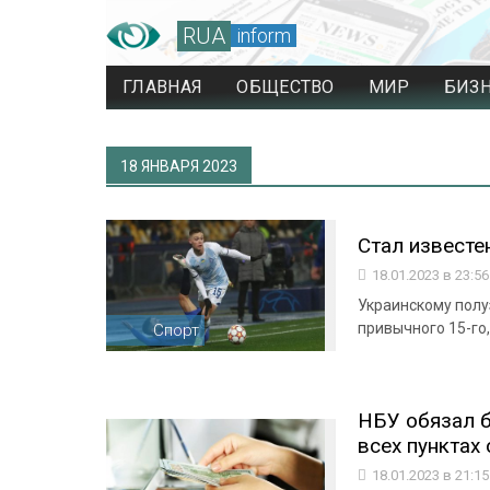
RUA
inform
ГЛАВНАЯ
ОБЩЕСТВО
МИР
БИЗ
18 ЯНВАРЯ 2023
Стал известе
18.01.2023 в 23:5
Украинскому полу
привычного 15-го
Спорт
НБУ обязал 
всех пунктах 
18.01.2023 в 21:1