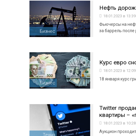
Нефть дорож
18.01.2023 в 13:3
Фьючерсы на нефт
за баррель после 
Бизнес
Курс евро сн
18.01.2023 в 12:0
18 января курс гр
Бизнес
Twitter прода
квартиры – «п
18.01.2023 в 10:2
Аукцион проходит
Техно