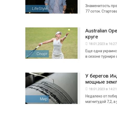
Знаменитость про
LifeStyle
77 соток. Старто
Australian O
круге
18.01.2023 в 16:2
Еще одна украинс
Спорт
в сезоне турнире
У берегов Ин
мощные земл
18.01.2023 в 14:2
Недалеко от поб
Мир
магнитудой 7,2, а