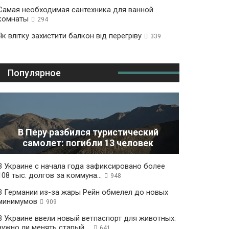
Самая необходимая сантехника для ванной
комнаты
294
Як влітку захистити балкон від перегріву
339
Популярное
В Перу разбился туристический
самолет: погибли 13 человек
В Украине с начала года зафиксировано более
108 тыс. долгов за коммуна...
948
В Германии из-за жары Рейн обмелел до новых
минимумов
909
В Украине ввели новый ветпаспорт для животных:
нужно ли менять старый ...
641