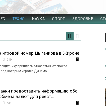
НЕС
ТЕХНО
НАУКА
СПОРТ
ЗДОРОВЬЕ
СТ
н игровой номер Цыганкова в Жироне
6
619
0
защитнику пришлось отказаться от своего
, под которым играл в Динамо.
банки предоставить информацию обо
обмена валют для реест...
5
534
0