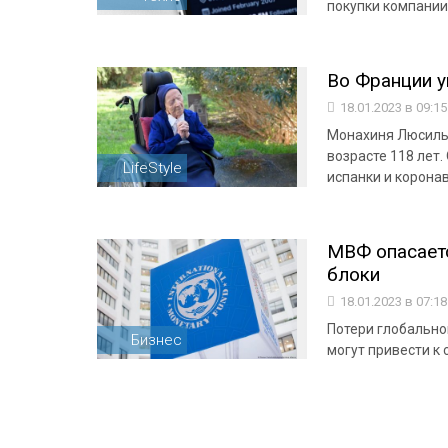
покупки компании
Во Франции у
18.01.2023 в 09:1
Монахиня Люсиль 
возрасте 118 лет
LifeStyle
испанки и корона
МВФ опасаетс
блоки
18.01.2023 в 07:1
Потери глобальн
Бизнес
могут привести к