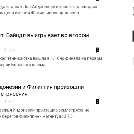
дает дом в Лос-Анджелесе и участок площадью
вая цена имения 40 миллионов долларов.
pen: Байндл выигрывает во втором
7
534
0
кая теннисистка вышла в 1/16-ю финала на первом
 серии Большого шлема.
донезии и Филиппин произошли
етрясения
1
613
0
ережья Индонезии произошло землетрясение
 у берегов Филиппин - магнитудой 7,3.