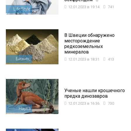
12.01.2023 в 19:14
741
LifeStyle
В Швеции обнаружено
месторождение
редкоземельных
минералов
Бизнес
12.01.2023 в 18:31
413
Ученые нашли крошечного
предка динозавров
12.01.2023 в 16:36
730
Наука