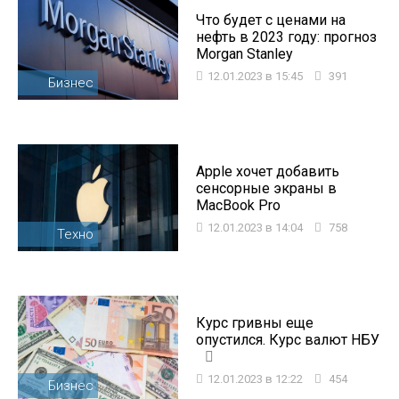
Что будет с ценами на
нефть в 2023 году: прогноз
Morgan Stanley
12.01.2023 в 15:45
391
Бизнес
Apple хочет добавить
сенсорные экраны в
MacBook Pro
12.01.2023 в 14:04
758
Техно
Курс гривны еще
опустился. Курс валют НБУ
12.01.2023 в 12:22
454
Бизнес