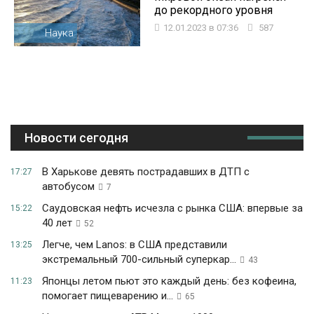
до рекордного уровня
12.01.2023 в 07:36
587
Наука
Новости сегодня
В Харькове девять пострадавших в ДТП с
17:27
автобусом
7
Саудовская нефть исчезла с рынка США: впервые за
15:22
40 лет
52
Легче, чем Lanos: в США представили
13:25
экстремальный 700-сильный суперкар...
43
Японцы летом пьют это каждый день: без кофеина,
11:23
помогает пищеварению и...
65