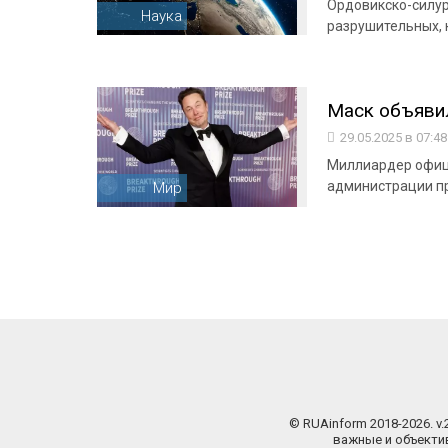
Ордовикско-силур
Наука
разрушительных, 
Маск объяви
29.05.2025 в 07:4
Миллиардер офиц
администрации п
Мир
© RUAinform 2018-2026. v
важные и объектив