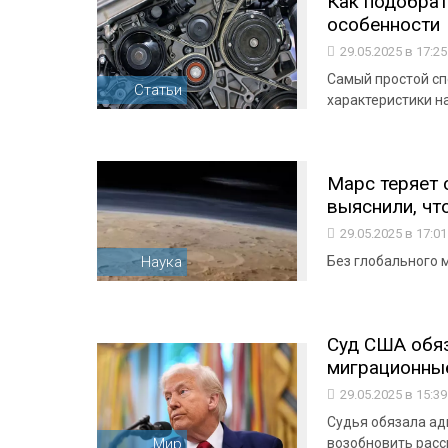
Как подобрат
особенности
29.05.2025 в 17:2
Самый простой сп
Статьи
характеристики на
Марс теряет 
выяснили, чт
29.05.2025 в 17:0
Наука
Без глобального 
Суд США обя
миграционны
29.05.2025 в 15:3
Судья обязала а
Мир
возобновить расс