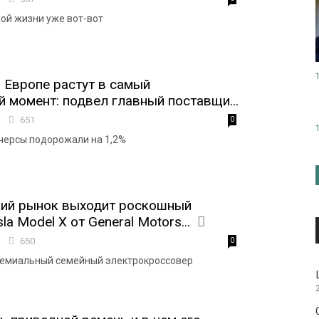
ной жизни уже вот-вот
в Европе растут в самый
 момент: подвел главный поставщи...
7
651
0
черсы подорожали на 1,2%
кий рынок выходит роскошный
la Model X от General Motors...
0
650
0
— премиальный семейный электрокроссовер