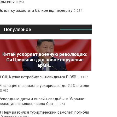
комнаты
251
Як влітку захистити балкон від перегріву
284
Популярное
Китай ускоряет военную революцию:
Си Цзиньпин дал новое поручение
арми...
В США упал истребитель-невидимка F-35B
1117
Инфляция в еврозоне ускорилась до 2,9% в июле
985
Рекордные даты и онлайн-свадьбы: в Украине
резко увеличилось число бра...
974
В Перу разбился туристический самолет: погибли