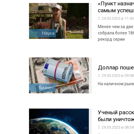
«Пункт назна
самым успе
29.05.2025 в 11:4
Менее чем за две
Наука
собрала более 18
рекорд серии
Доллар пошел
29.05.2025 в 09:0
На наличном рынк
Бизнес
Ученый расск
были уничтож
29.05.2025 в 08:3