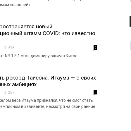
ммам «паролей»
ространяется новый
ционный штамм COVID: что известно
3
576
0
ант NB.1.8.1 стал доминирующим в Китае
ть рекорд Тайсона: Итаума — о своих
нных амбициях
0
287
0
елом весе Итаума признался, что не смог стать
мпионом в хэвивейте, несмотря на свои ранние