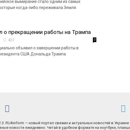
ийское вымирание стало одним из самых
которые когда-либо переживала Земля
л о прекращении работы на Трампа
8
427
0
иально объявил о завершении работы в
резидента США Дональда Трампа
.2.3. RUAinform — новый портал свежих и актуальных новостей в Украине 
ные новости ежедневно. Читай в удобном формате на ноутбуке, планш