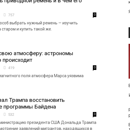
ь приводной ремень и в чем его
5
757
0
особ выбрать нужный ремень — изучить
 старом и купить такой же.
свою атмосферу: астрономы
о происходит
1
419
0
магнитного поля атмосфера Марса уязвима
зал Трампа восстановить
е программы Байдена
9
532
0
дминистрацию президента США Дональда Трампа
мотрение заявлений мигрантов, находящихся в