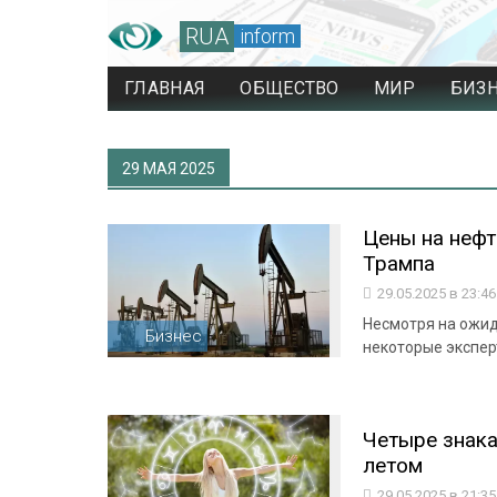
RUA
inform
ГЛАВНАЯ
ОБЩЕСТВО
МИР
БИЗ
29 МАЯ 2025
Цены на нефт
Трампа
29.05.2025 в 23:4
Несмотря на ожи
Бизнес
некоторые экспе
Четыре знака
летом
29.05.2025 в 21:3