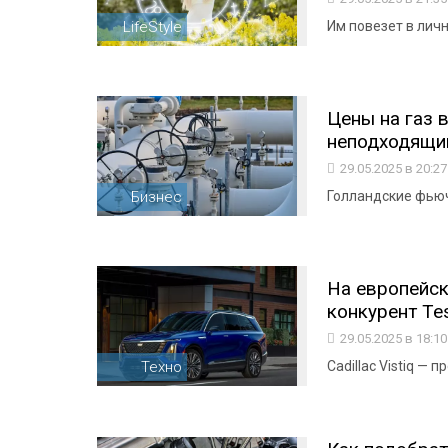
LifeStyle
Им повезет в лич
Цены на газ 
неподходящий
29.05.2025 в 20:2
Бизнес
Голландские фью
На европейс
конкурент Tes
29.05.2025 в 18:1
Техно
Cadillac Vistiq 