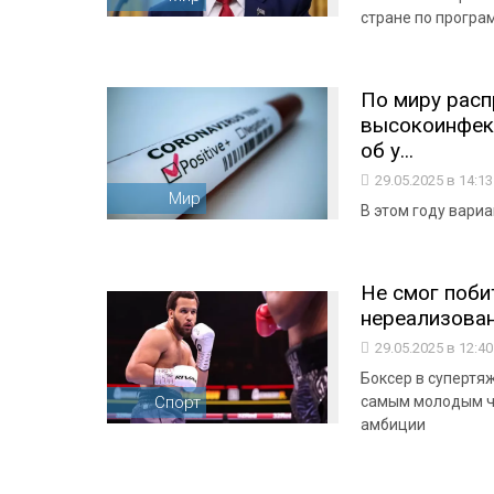
стране по програ
По миру расп
высокоинфек
об у...
29.05.2025 в 14:1
Мир
В этом году вари
Не смог поби
нереализова
29.05.2025 в 12:4
Боксер в супертяж
Спорт
самым молодым че
амбиции