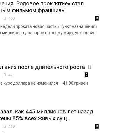
чения: Родовое проклятие» стал
шным фильмом франшизы
0
460
0
 недели проката новая часть «Пункт назначения»
6 миллионов долларов по всему миру, установив
 вниз после длительного роста
8
471
0
е курс доллара не изменился — 41,80 гривен
азал, как 445 миллионов лет назад
ены 85% всех живых сущ...
4
410
0