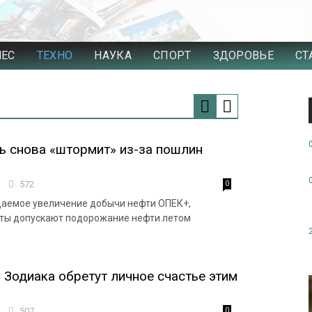
НЕС
ТЕХНО
НАУКА
СПОРТ
ЗДОРОВЬЕ
СТ
ь снова «штормит» из-за пошлин
6
572
0
даемое увеличение добычи нефти ОПЕК+,
рты допускают подорожание нефти летом
 Зодиака обретут личное счастье этим
5
507
0