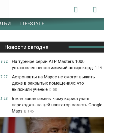
АТЬИ
LIFESTYLE
Новости сегодня
На турнире серии ATP Masters 1000
09:32
установлен непостижимый антирекорд
19
Астронавты на Марсе не смогут выжить
07:27
даже в закрытых помещениях: что
выяснили ученые
58
6 млн завантажень: чому користувачі
21:23
переходять на цей навігатор замість Google
Maps
146