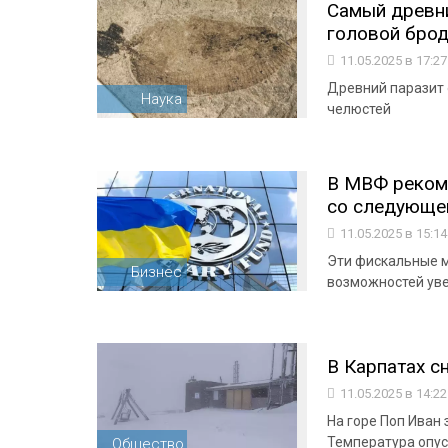
Самый древни
головой броди
11.05.2025 в 17:2
Древний паразит 
Наука
челюстей
В МВФ реком
со следующег
11.05.2025 в 15:1
Эти фискальные м
Бизнес
возможностей ув
В Карпатах с
11.05.2025 в 14:2
На горе Поп Иван 
Температура опус
Общество