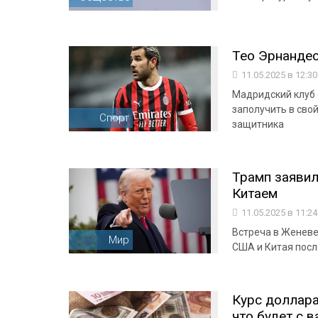
Тео Эрнандес
11.05.2025 в 12:3
Мадридский клуб 
заполучить в сво
Спорт
защитника
Трамп заявил
Китаем
11.05.2025 в 11:2
Встреча в Женев
Мир
США и Китая посл
Курс доллара
что будет с 