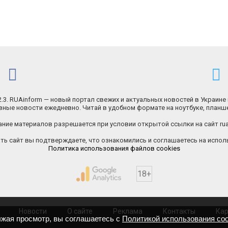
.2.3. RUAinform — новый портал свежих и актуальных новостей в Украине 
ные новости ежедневно. Читай в удобном формате на ноутбуке, планш
ние материалов разрешается при условии открытой ссылки на сайт rua
ь сайт вы подтверждаете, что ознакомились и соглашаетесь на исполь
Политика использования файлов cookies
18+
Новости
О сайте
Реклама
Контакты
Кар
лжая просмотр, вы соглашаетесь с
Политикой использования coo