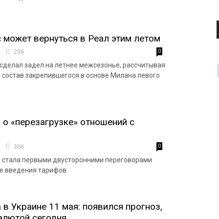
 может вернуться в Реал этим летом
0
236
0
сделал задел на летнее межсезонье, рассчитывая
й состав закрепившегося в основе Милана левого
 о «перезагрузке» отношений с
4
366
0
е стала первыми двусторонними переговорами
е введения тарифов
 в Украине 11 мая: появился прогноз,
валютой сегодня