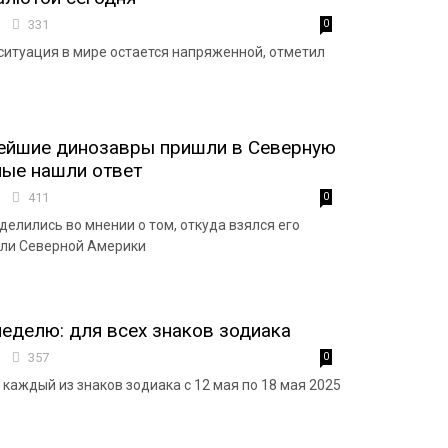
4
331
0
ситуация в мире остается напряженной, отметил
нейшие динозавры пришли в Северную
ные нашли ответ
4
411
0
делились во мнении о том, откуда взялся его
 или Северной Америки
неделю: для всех знаков зодиака
8
357
0
 каждый из знаков зодиака с 12 мая по 18 мая 2025