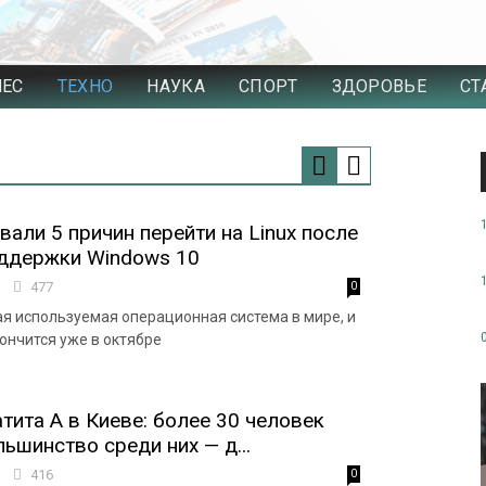
НЕС
ТЕХНО
НАУКА
СПОРТ
ЗДОРОВЬЕ
СТ
вали 5 причин перейти на Linux после
оддержки Windows 10
3
477
0
ая используемая операционная система в мире, и
ончится уже в октябре
тита А в Киеве: более 30 человек
ьшинство среди них — д...
7
416
0