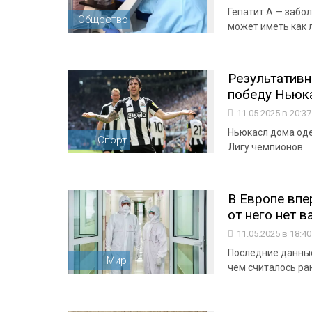
Гепатит А — забо
Общество
может иметь как л
Результативн
победу Ньюк
11.05.2025 в 20:3
Ньюкасл дома оде
Спорт
Лигу чемпионов
В Европе впе
от него нет 
11.05.2025 в 18:4
Последние данные
Мир
чем считалось ра