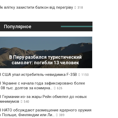
Як влітку захистити балкон від перегріву
318
Популярное
В Перу разбился туристический
самолет: погибли 13 человек
В США упал истребитель-невидимка F-35B
1150
В Украине с начала года зафиксировано более
108 тыс. долгов за коммуна...
626
В Германии из-за жары Рейн обмелел до новых
минимумов
540
В НАТО обсуждают размещение ядерного оружия
в Польше, Финляндии или Ли...
389