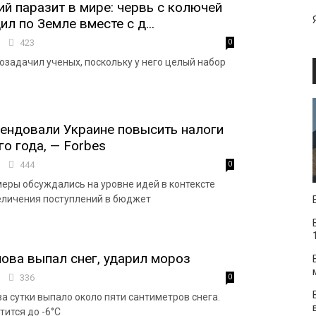
й паразит в мире: червь с колючей
л по Земле вместе с д...
7
423
0
озадачил ученых, поскольку у него целый набор
ендовали Украине повысить налоги
о года, — Forbes
4
444
0
еры обсуждались на уровне идей в контексте
еличения поступлений в бюджет
нова выпал снег, ударил мороз
2
336
0
за сутки выпало около пяти сантиметров снега.
тится до -6°С