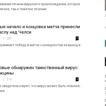
левание печени вирусного происхождения, которое
егкое, так и тяжелое течение
ые начало и концовка матча принесли
аслу над Челси
7
287
0
рживает победу в матче с конкурентом за выход в
рвые обнаружен таинственный вирус:
вакцины
0
319
0
 свидетельствуют, что вирус может быть опаснее,
нее