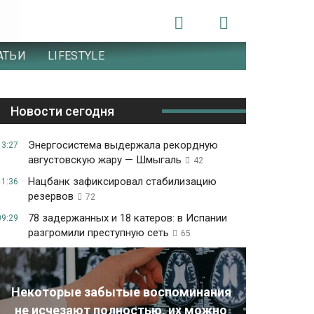
АТЬИ
LIFESTYLE
Новости сегодня
Энергосистема выдержала рекордную
13:27
августовскую жару — Шмыгаль
42
Нацбанк зафиксировал стабилизацию
11:36
резервов
72
78 задержанных и 18 катеров: в Испании
09:29
разгромили преступную сеть
65
Некоторые забытые воспоминания
не исчезают полностью, их можно