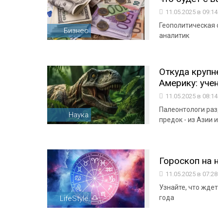
11.05.2025 в 09:1
Геополитическая 
Бизнес
аналитик
Откуда круп
Америку: уче
11.05.2025 в 08:1
Палеонтологи раз
Наука
предок - из Азии
Гороскоп на 
11.05.2025 в 07:2
Узнайте, что ждет
года
LifeStyle