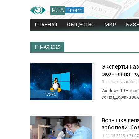
RUA
inform
ГЛАВНАЯ
ОБЩЕСТВО
МИР
БИЗ
11 МАЯ 2025
Эксперты наз
окончания п
11.05.2025 в 23:3
Windows 10 – сам
Техно
ее поддержка зак
Вспышка гепа
заболели, бол
11.05.2025 в 21:3