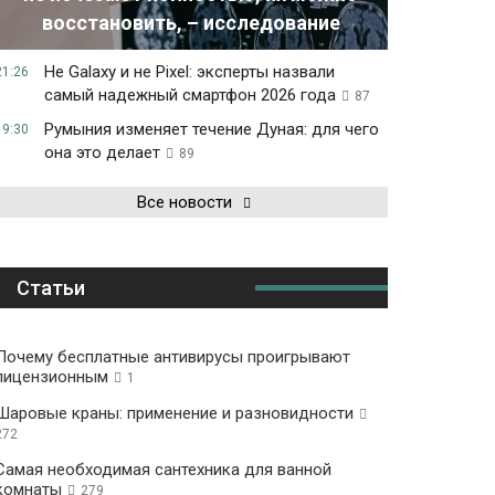
восстановить, – исследование
Не Galaxy и не Pixel: эксперты назвали
21:26
самый надежный смартфон 2026 года
87
Румыния изменяет течение Дуная: для чего
19:30
она это делает
89
Все новости
Статьи
Почему бесплатные антивирусы проигрывают
лицензионным
1
Шаровые краны: применение и разновидности
272
Самая необходимая сантехника для ванной
комнаты
279