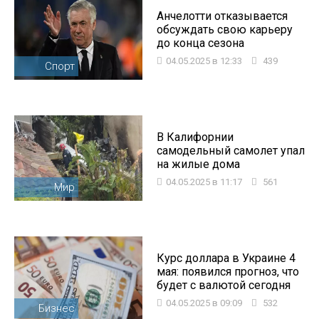
Анчелотти отказывается
обсуждать свою карьеру
до конца сезона
04.05.2025 в 12:33
439
Спорт
В Калифорнии
самодельный самолет упал
на жилые дома
04.05.2025 в 11:17
561
Мир
Курс доллара в Украине 4
мая: появился прогноз, что
будет с валютой сегодня
04.05.2025 в 09:09
532
Бизнес