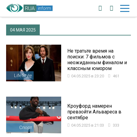
RUA
inform
04 МАЯ 2025
Не тратьте время на
поиски: 7 фильмов с
неожиданным финалом и
классным юмором
LifeStyle
04.05.2025 в 23:20
461
Кроуфорд намерен
превзойти Альвареса в
сентябре
04.05.2025 в 21:03
333
Спорт