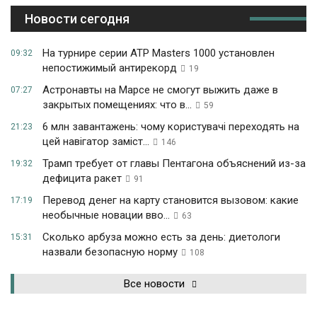
Новости сегодня
На турнире серии ATP Masters 1000 установлен
09:32
непостижимый антирекорд
19
Астронавты на Марсе не смогут выжить даже в
07:27
закрытых помещениях: что в...
59
6 млн завантажень: чому користувачі переходять на
21:23
цей навігатор заміст...
146
Трамп требует от главы Пентагона объяснений из-за
19:32
дефицита ракет
91
Перевод денег на карту становится вызовом: какие
17:19
необычные новации вво...
63
Сколько арбуза можно есть за день: диетологи
15:31
назвали безопасную норму
108
Все новости