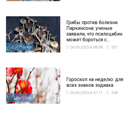
Грибы против болезни
Паркинсона: ученые
заявили, что псилоцибин
может бороться с...
Наука
04.05.2025 в 08:08
507
Гороскоп на неделю: для
всех знаков зодиака
04.05.2025 в 07:11
358
LifeStyle