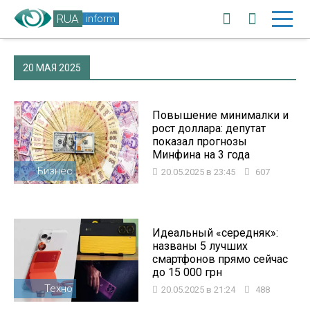
RUA
inform
20 МАЯ 2025
Повышение минималки и
рост доллара: депутат
показал прогнозы
Минфина на 3 года
Бизнес
20.05.2025 в 23:45
607
Идеальный «середняк»:
названы 5 лучших
смартфонов прямо сейчас
до 15 000 грн
Техно
20.05.2025 в 21:24
488