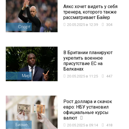
Аякс хочет видеть у себя
тренера, которого также
рассматривает Байер
20.05.2025 в 12:39
304
Спорт
В Британии планируют
укрепить военное
присутствие ЕС на
Балканах
Мир
20.05.2025 в 11:25
447
Рост доллара и скачок
евро: НБУ установил
официальные курсы
валют
Бизнес
20.05.2025 в 09:14
418