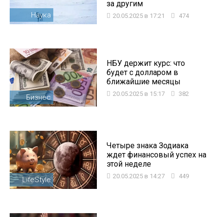
за другим
Наука
20.05.2025 в 17:21
474
НБУ держит курс: что
будет с долларом в
ближайшие месяцы
20.05.2025 в 15:17
382
Бизнес
Четыре знака Зодиака
ждет финансовый успех на
этой неделе
20.05.2025 в 14:27
449
LifeStyle