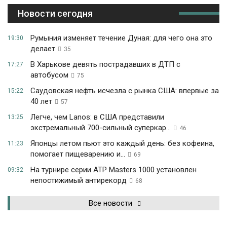
Новости сегодня
Румыния изменяет течение Дуная: для чего она это
19:30
делает
35
В Харькове девять пострадавших в ДТП с
17:27
автобусом
75
Саудовская нефть исчезла с рынка США: впервые за
15:22
40 лет
57
Легче, чем Lanos: в США представили
13:25
экстремальный 700-сильный суперкар...
46
Японцы летом пьют это каждый день: без кофеина,
11:23
помогает пищеварению и...
69
На турнире серии ATP Masters 1000 установлен
09:32
непостижимый антирекорд
68
Все новости