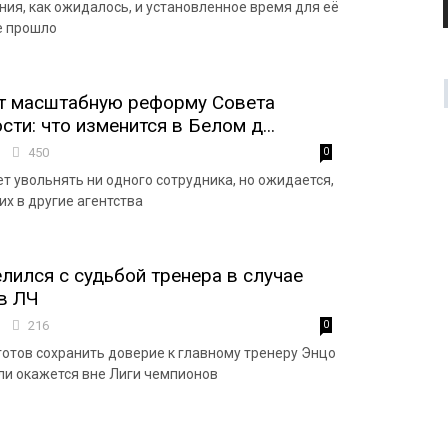
ния, как ожидалось, и установленное время для её
е прошло
ит масштабную реформу Совета
ти: что изменится в Белом д...
7
450
0
т увольнять ни одного сотрудника, но ожидается,
их в другие агентства
лился с судьбой тренера в случае
в ЛЧ
6
216
0
готов сохранить доверие к главному тренеру Энцо
ли окажется вне Лиги чемпионов