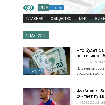
RUA
inform
ГЛАВНАЯ
ОБЩЕСТВО
МИР
БИЗ
15 МАЯ 2025
Что будет с ц
аналитиков, 
15.05.2025 в 23:4
По данным Госста
Бизнес
ускорилась до 15
Футболист Ба
считает лучш
15.05.2025 в 21:2