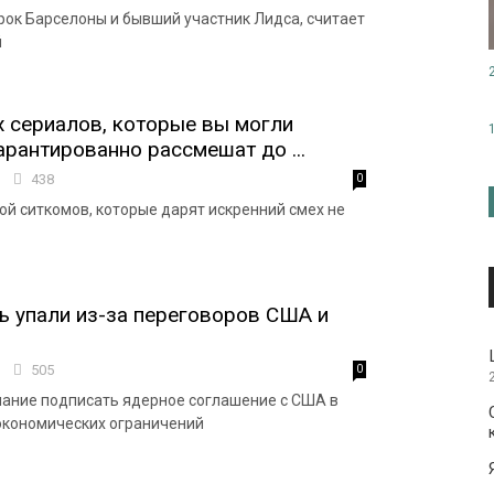
рок Барселоны и бывший участник Лидса, считает
й
 сериалов, которые вы могли
арантированно рассмешат до ...
5
438
0
й ситкомов, которые дарят искренний смех не
ь упали из-за переговоров США и
0
505
0
ание подписать ядерное соглашение с США в
экономических ограничений