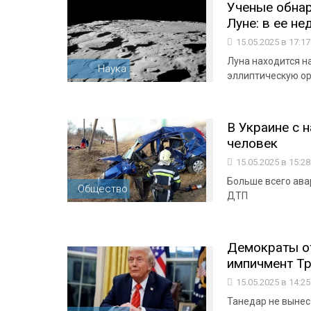
Ученые обна
Луне: в ее не
15.05.2025 в 17:1
Луна находится на
Наука
эллиптическую ор
В Украине с 
человек
15.05.2025 в 15:2
Больше всего ава
Общество
ДТП
Демократы о
импичмент Тра
15.05.2025 в 14:2
Танедар не вынес