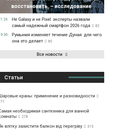
восстановить, – исследование
Не Galaxy и не Pixel: эксперты назвали
21:26
самый надежный смартфон 2026 года
82
Румыния изменяет течение Дуная: для чего
19:30
она это делает
85
Все новости
Статьи
Шаровые краны: применение и разновидности
271
Самая необходимая сантехника для ванной
комнаты
278
Як влітку захистити балкон від перегріву
315