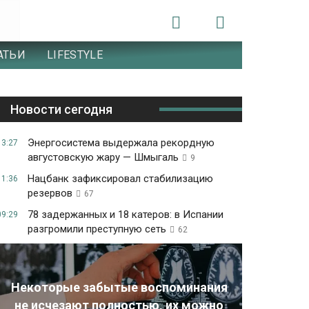
АТЬИ
LIFESTYLE
Новости сегодня
Энергосистема выдержала рекордную
13:27
августовскую жару — Шмыгаль
9
Нацбанк зафиксировал стабилизацию
11:36
резервов
67
78 задержанных и 18 катеров: в Испании
09:29
разгромили преступную сеть
62
Некоторые забытые воспоминания
не исчезают полностью, их можно