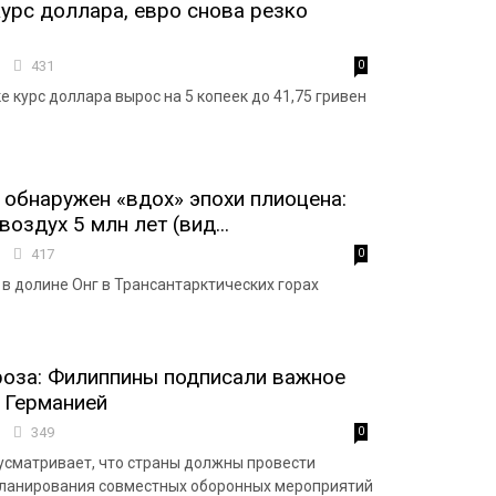
урс доллара, евро снова резко
7
431
0
 курс доллара вырос на 5 копеек до 41,75 гривен
 обнаружен «вдох» эпохи плиоцена:
воздух 5 млн лет (вид...
7
417
0
 в долине Онг в Трансантарктических горах
роза: Филиппины подписали важное
 Германией
3
349
0
сматривает, что страны должны провести
планирования совместных оборонных мероприятий