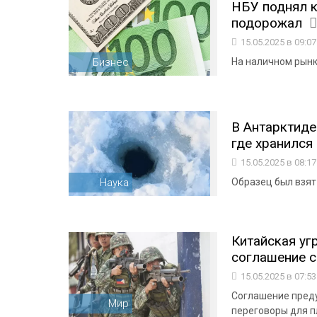
НБУ поднял к
подорожал
15.05.2025 в 09:0
Бизнес
На наличном рынке
В Антарктиде
где хранился 
15.05.2025 в 08:1
Наука
Образец был взят
Китайская уг
соглашение с
15.05.2025 в 07:5
Соглашение преду
Мир
переговоры для 