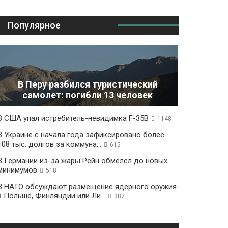
Популярное
В Перу разбился туристический
самолет: погибли 13 человек
В США упал истребитель-невидимка F-35B
1148
В Украине с начала года зафиксировано более
108 тыс. долгов за коммуна...
615
В Германии из-за жары Рейн обмелел до новых
минимумов
518
В НАТО обсуждают размещение ядерного оружия
в Польше, Финляндии или Ли...
387