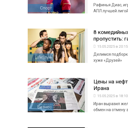
Рафинья Диас, иг
Спорт
АПЛ лучшей лиго
8 комедийных
пропустить: г
15.05.2025 в 20:1
Делимся подборко
LifeStyle
хуже «Друзей»
Цены на нефт
Ирана
15.05.2025 в 18:1
Иран выразил жел
Бизнес
обмен на отмену 