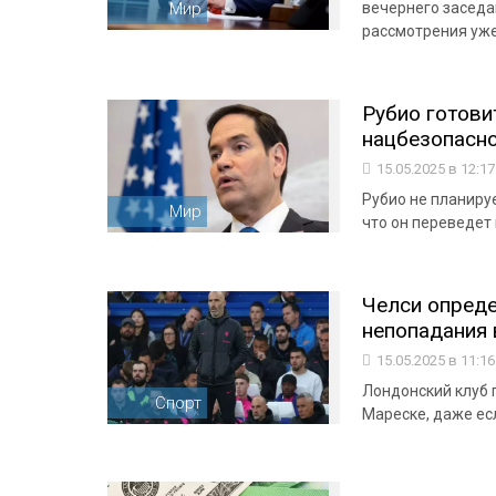
Мир
вечернего заседа
рассмотрения уж
Рубио готов
нацбезопаснос
15.05.2025 в 12:1
Рубио не планируе
Мир
что он переведет 
Челси опреде
непопадания 
15.05.2025 в 11:1
Лондонский клуб 
Спорт
Мареске, даже ес