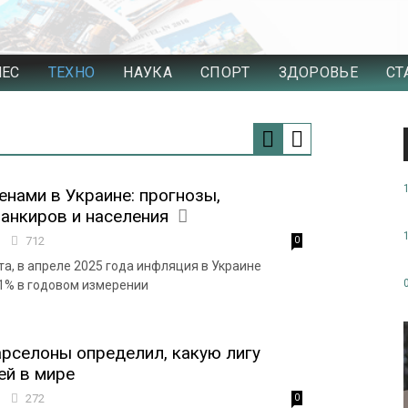
НЕС
ТЕХНО
НАУКА
СПОРТ
ЗДОРОВЬЕ
СТ
енами в Украине: прогнозы,
банкиров и населения
7
712
0
та, в апреле 2025 года инфляция в Украине
,1% в годовом измерении
рселоны определил, какую лигу
ей в мире
8
272
0